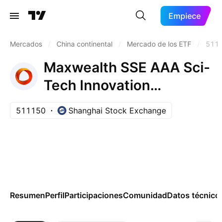
Empiece
Mercados
/
China continental
/
Mercado de los ETF
/
511
Maxwealth SSE AAA Sci-
Tech Innovation
Corporate Bond Index
511150
Shanghai Stock Exchange
ETF Units
Resumen
Perfil
Participaciones
Comunidad
Datos técnico