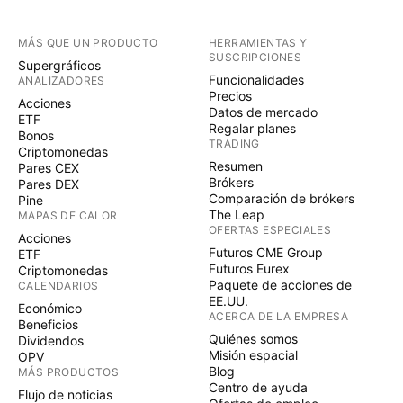
MÁS QUE UN PRODUCTO
HERRAMIENTAS Y
SUSCRIPCIONES
Supergráficos
Funcionalidades
ANALIZADORES
Precios
Acciones
Datos de mercado
ETF
Regalar planes
Bonos
TRADING
Criptomonedas
Resumen
Pares CEX
Brókers
Pares DEX
Comparación de brókers
Pine
The Leap
MAPAS DE CALOR
OFERTAS ESPECIALES
Acciones
Futuros CME Group
ETF
Futuros Eurex
Criptomonedas
Paquete de acciones de
CALENDARIOS
EE.UU.
Económico
ACERCA DE LA EMPRESA
Beneficios
Quiénes somos
Dividendos
Misión espacial
OPV
Blog
MÁS PRODUCTOS
Centro de ayuda
Flujo de noticias