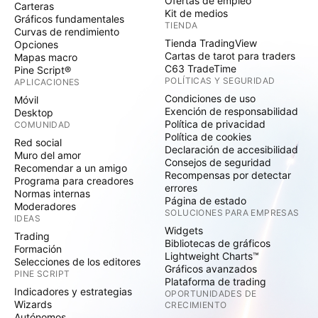
Ofertas de empleo
Carteras
Kit de medios
Gráficos fundamentales
TIENDA
Curvas de rendimiento
Tienda TradingView
Opciones
Cartas de tarot para traders
Mapas macro
C63 TradeTime
Pine Script®
POLÍTICAS Y SEGURIDAD
APLICACIONES
Condiciones de uso
Móvil
Exención de responsabilidad
Desktop
Política de privacidad
COMUNIDAD
Política de cookies
Red social
Declaración de accesibilidad
Muro del amor
Consejos de seguridad
Recomendar a un amigo
Recompensas por detectar
Programa para creadores
errores
Normas internas
Página de estado
Moderadores
SOLUCIONES PARA EMPRESAS
IDEAS
Widgets
Trading
Bibliotecas de gráficos
Formación
Lightweight Charts™
Selecciones de los editores
Gráficos avanzados
PINE SCRIPT
Plataforma de trading
Indicadores y estrategias
OPORTUNIDADES DE
Wizards
CRECIMIENTO
Autónomos