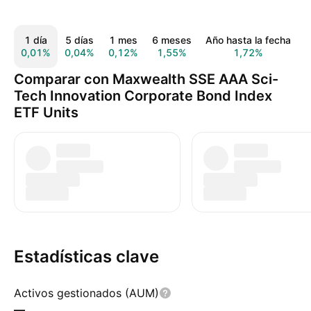
1 día
5 días
1 mes
6 meses
Año hasta la fecha
T
0,01%
0,04%
0,12%
1,55%
1,72%
Comparar con Maxwealth SSE AAA Sci-
Tech Innovation Corporate Bond Index
ETF Units
Estadísticas clave
Activos gestionados (AUM)
—