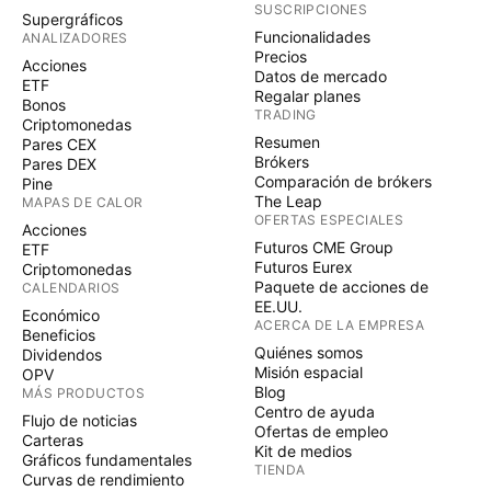
SUSCRIPCIONES
Supergráficos
Funcionalidades
ANALIZADORES
Precios
Acciones
Datos de mercado
ETF
Regalar planes
Bonos
TRADING
Criptomonedas
Resumen
Pares CEX
Brókers
Pares DEX
Comparación de brókers
Pine
The Leap
MAPAS DE CALOR
OFERTAS ESPECIALES
Acciones
Futuros CME Group
ETF
Futuros Eurex
Criptomonedas
Paquete de acciones de
CALENDARIOS
EE.UU.
Económico
ACERCA DE LA EMPRESA
Beneficios
Quiénes somos
Dividendos
Misión espacial
OPV
Blog
MÁS PRODUCTOS
Centro de ayuda
Flujo de noticias
Ofertas de empleo
Carteras
Kit de medios
Gráficos fundamentales
TIENDA
Curvas de rendimiento