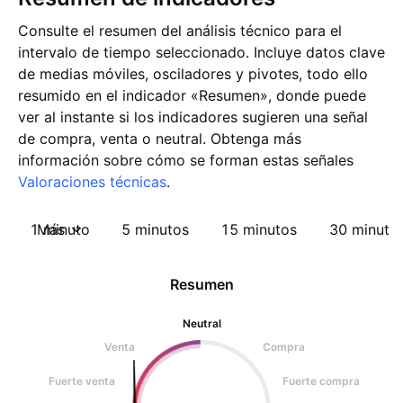
Consulte el resumen del análisis técnico para el
intervalo de tiempo seleccionado. Incluye datos clave
de medias móviles, osciladores y pivotes, todo ello
resumido en el indicador «Resumen», donde puede
ver al instante si los indicadores sugieren una señal
de compra, venta o neutral. Obtenga más
información sobre cómo se forman estas señales
Valoraciones técnicas
.
1 minuto
Más
5 minutos
15 minutos
30 minuto
Resumen
Neutral
Venta
Compra
Fuerte venta
Fuerte compra