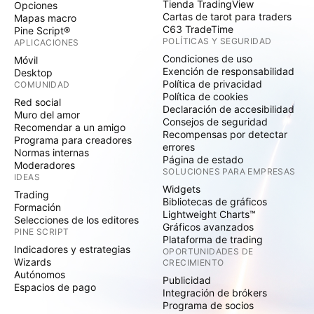
Tienda TradingView
Opciones
Cartas de tarot para traders
Mapas macro
C63 TradeTime
Pine Script®
POLÍTICAS Y SEGURIDAD
APLICACIONES
Condiciones de uso
Móvil
Exención de responsabilidad
Desktop
Política de privacidad
COMUNIDAD
Política de cookies
Red social
Declaración de accesibilidad
Muro del amor
Consejos de seguridad
Recomendar a un amigo
Recompensas por detectar
Programa para creadores
errores
Normas internas
Página de estado
Moderadores
SOLUCIONES PARA EMPRESAS
IDEAS
Widgets
Trading
Bibliotecas de gráficos
Formación
Lightweight Charts™
Selecciones de los editores
Gráficos avanzados
PINE SCRIPT
Plataforma de trading
Indicadores y estrategias
OPORTUNIDADES DE
Wizards
CRECIMIENTO
Autónomos
Publicidad
Espacios de pago
Integración de brókers
Programa de socios