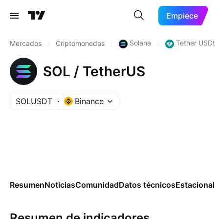
Empiece
Solana
Tether USDt
Mercados
/
Criptomonedas
/
/
SOL / TetherUS
SOLUSDT
Binance
Resumen
Noticias
Comunidad
Datos técnicos
Estacional
Resumen de indicadores