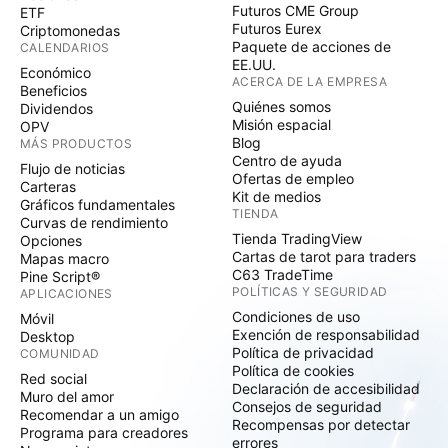
Futuros CME Group
ETF
Futuros Eurex
Criptomonedas
Paquete de acciones de
CALENDARIOS
EE.UU.
Económico
ACERCA DE LA EMPRESA
Beneficios
Quiénes somos
Dividendos
Misión espacial
OPV
Blog
MÁS PRODUCTOS
Centro de ayuda
Flujo de noticias
Ofertas de empleo
Carteras
Kit de medios
Gráficos fundamentales
TIENDA
Curvas de rendimiento
Tienda TradingView
Opciones
Cartas de tarot para traders
Mapas macro
C63 TradeTime
Pine Script®
POLÍTICAS Y SEGURIDAD
APLICACIONES
Condiciones de uso
Móvil
Exención de responsabilidad
Desktop
Política de privacidad
COMUNIDAD
Política de cookies
Red social
Declaración de accesibilidad
Muro del amor
Consejos de seguridad
Recomendar a un amigo
Recompensas por detectar
Programa para creadores
errores