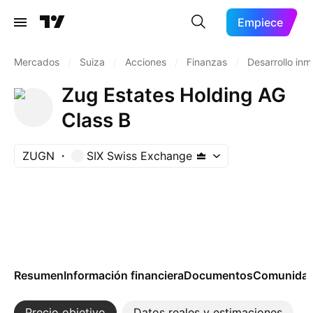
Empiece
Mercados
/
Suiza
/
Acciones
/
Finanzas
/
Desarrollo inmo
Zug Estates Holding AG
Class B
ZUGN
SIX Swiss Exchange
Resumen
Información financiera
Documentos
Comunida
Precio objetivo
Datos reales y estimaciones