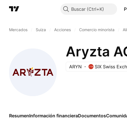
Buscar
P
Mercados
/
Suiza
/
Acciones
/
Comercio minorista
/
Al
Aryzta A
ARYN
SIX Swiss Exc
Resumen
Información financiera
Documentos
Comunid