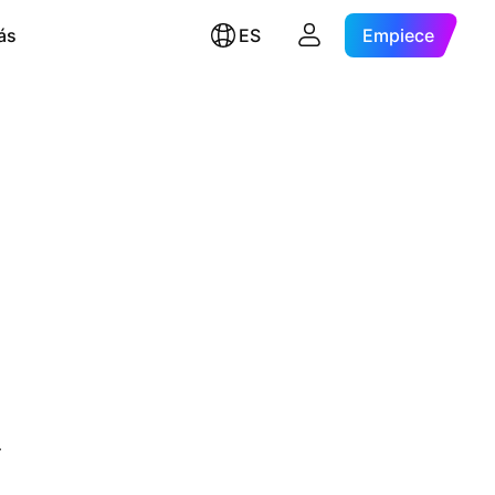
ás
ES
Empiece