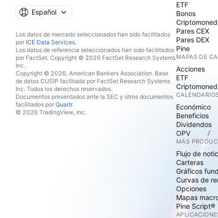
ETF
Español
Bonos
Criptomoned
Pares CEX
Los datos de mercado seleccionados han sido facilitados
Pares DEX
por
ICE Data Services
.
Pine
Los datos de referencia seleccionados han sido facilitados
MAPAS DE C
por FactSet. Copyright © 2026 FactSet Research Systems
Inc.
Acciones
Copyright © 2026, American Bankers Association. Base
ETF
de datos CUSIP facilitada por FactSet Research Systems
Criptomoned
Inc. Todos los derechos reservados.
CALENDARIO
Documentos presentados ante la SEC y otros documentos
facilitados por
Quartr
.
Económico
© 2026 TradingView, Inc.
Beneficios
Dividendos
OPV
MÁS PRODU
Flujo de noti
Carteras
Gráficos fun
Curvas de re
Opciones
Mapas macr
Pine Script®
APLICACIONE