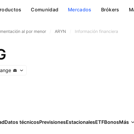
roductos
Comunidad
Mercados
Brókers
M
imentación al por menor
/
ARYN
/
Información financiera
G
hange
ad
Datos técnicos
Previsiones
Estacionales
ETF
Bonos
Más