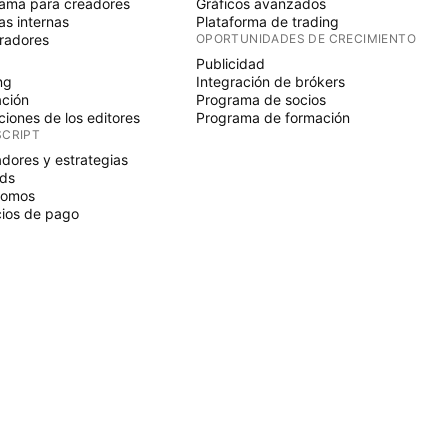
ama para creadores
Gráficos avanzados
s internas
Plataforma de trading
radores
OPORTUNIDADES DE CRECIMIENTO
Publicidad
ng
Integración de brókers
ción
Programa de socios
ciones de los editores
Programa de formación
SCRIPT
adores y estrategias
ds
nomos
ios de pago