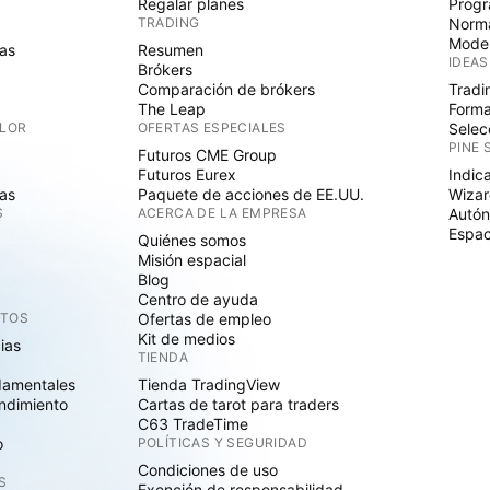
Regalar planes
Progr
TRADING
Norma
Mode
as
Resumen
IDEAS
Brókers
Comparación de brókers
Tradi
The Leap
Forma
ALOR
OFERTAS ESPECIALES
Selec
PINE 
Futuros CME Group
Futuros Eurex
Indic
as
Paquete de acciones de EE.UU.
Wizar
S
ACERCA DE LA EMPRESA
Autó
Espac
Quiénes somos
Misión espacial
Blog
Centro de ayuda
CTOS
Ofertas de empleo
Kit de medios
cias
TIENDA
damentales
Tienda TradingView
ndimiento
Cartas de tarot para traders
C63 TradeTime
o
POLÍTICAS Y SEGURIDAD
Condiciones de uso
S
Exención de responsabilidad