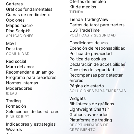
Ofertas de empleo
Carteras
Kit de medios
Gráficos fundamentales
TIENDA
Curvas de rendimiento
Tienda TradingView
Opciones
Cartas de tarot para traders
Mapas macro
C63 TradeTime
Pine Script®
POLÍTICAS Y SEGURIDAD
APLICACIONES
Condiciones de uso
Móvil
Exención de responsabilidad
Desktop
Política de privacidad
COMUNIDAD
Política de cookies
Red social
Declaración de accesibilidad
Muro del amor
Consejos de seguridad
Recomendar a un amigo
Recompensas por detectar
Programa para creadores
errores
Normas internas
Página de estado
Moderadores
SOLUCIONES PARA EMPRESAS
IDEAS
Widgets
Trading
Bibliotecas de gráficos
Formación
Lightweight Charts™
Selecciones de los editores
Gráficos avanzados
PINE SCRIPT
Plataforma de trading
Indicadores y estrategias
OPORTUNIDADES DE
Wizards
CRECIMIENTO