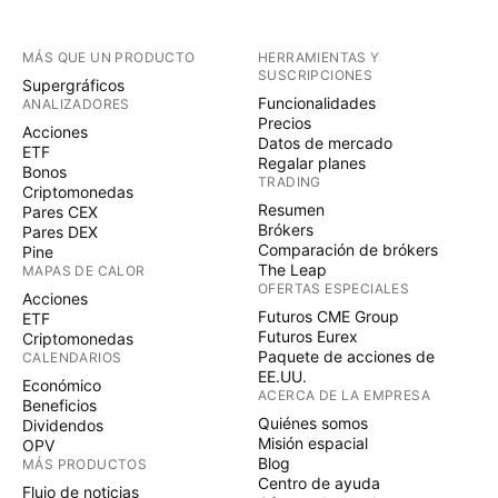
MÁS QUE UN PRODUCTO
HERRAMIENTAS Y
SUSCRIPCIONES
Supergráficos
Funcionalidades
ANALIZADORES
Precios
Acciones
Datos de mercado
ETF
Regalar planes
Bonos
TRADING
Criptomonedas
Resumen
Pares CEX
Brókers
Pares DEX
Comparación de brókers
Pine
The Leap
MAPAS DE CALOR
OFERTAS ESPECIALES
Acciones
Futuros CME Group
ETF
Futuros Eurex
Criptomonedas
Paquete de acciones de
CALENDARIOS
EE.UU.
Económico
ACERCA DE LA EMPRESA
Beneficios
Quiénes somos
Dividendos
Misión espacial
OPV
Blog
MÁS PRODUCTOS
Centro de ayuda
Flujo de noticias