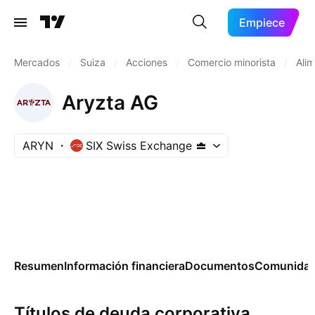
Empiece
Mercados
/
Suiza
/
Acciones
/
Comercio minorista
/
Ali
Aryzta AG
ARYN
SIX Swiss Exchange
Resumen
Información financiera
Documentos
Comunida
Títulos de deuda corporativa