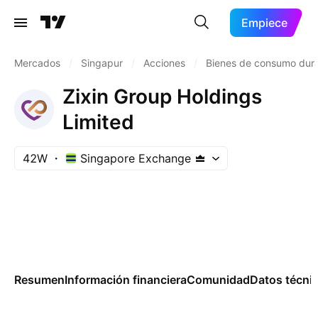
Empiece
Mercados
/
Singapur
/
Acciones
/
Bienes de consumo dur
Zixin Group Holdings
Limited
42W
Singapore Exchange
Resumen
Información financiera
Comunidad
Datos técni