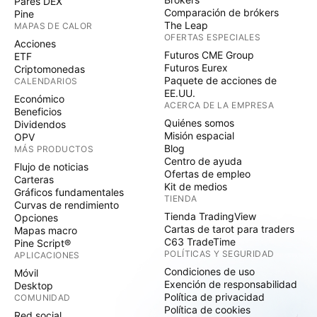
Pares DEX
Comparación de brókers
Pine
The Leap
MAPAS DE CALOR
OFERTAS ESPECIALES
Acciones
Futuros CME Group
ETF
Futuros Eurex
Criptomonedas
Paquete de acciones de
CALENDARIOS
EE.UU.
Económico
ACERCA DE LA EMPRESA
Beneficios
Quiénes somos
Dividendos
Misión espacial
OPV
Blog
MÁS PRODUCTOS
Centro de ayuda
Flujo de noticias
Ofertas de empleo
Carteras
Kit de medios
Gráficos fundamentales
TIENDA
Curvas de rendimiento
Tienda TradingView
Opciones
Cartas de tarot para traders
Mapas macro
C63 TradeTime
Pine Script®
POLÍTICAS Y SEGURIDAD
APLICACIONES
Condiciones de uso
Móvil
Exención de responsabilidad
Desktop
Política de privacidad
COMUNIDAD
Política de cookies
Red social