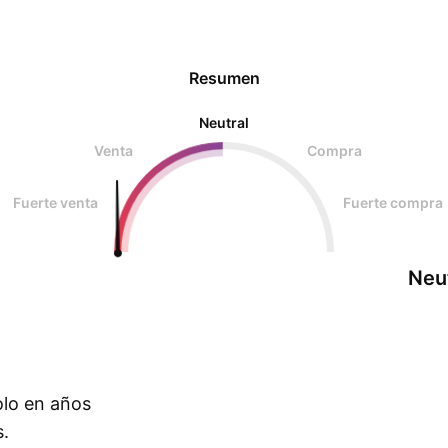
Resumen
Neutral
Venta
Compra
Fuerte venta
Fuerte compra
Neu
olo en años
s.