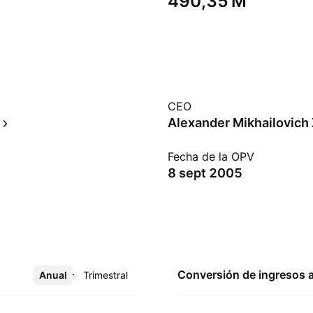
‪490,35 M‬
CEO
Alexander Mikhailovich
Fecha de la OPV
8 sept 2005
Conversión de ingresos 
Anual
Más
Trimestral