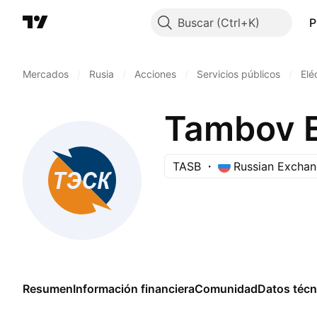
Buscar
P
Mercados
/
Rusia
/
Acciones
/
Servicios públicos
/
Elé
Tambov 
TASB
Russian Excha
Resumen
Información financiera
Comunidad
Datos técn