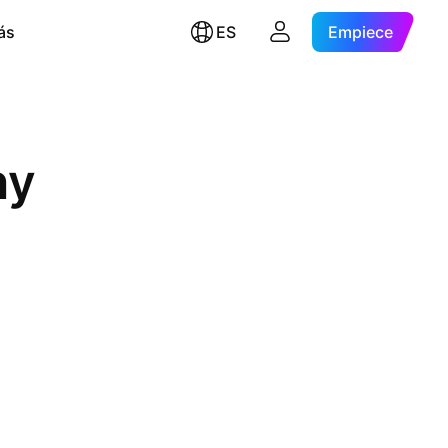
ás
ES
Empiece
ny