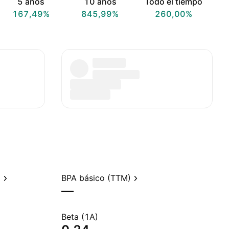
5 años
10 años
Todo el tiempo
167,49%
845,99%
260,00%
)
BPA básico (TTM)
—
Beta (1A)