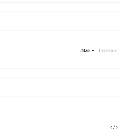
Anual
Más
Trimestral