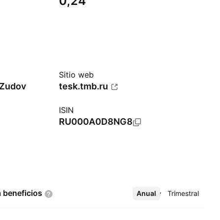
0,24
Sitio web
 Zudov
tesk.tmb.ru
ISIN
RU000A0D8NG8
a
beneficios
Anual
Más
Trimestral