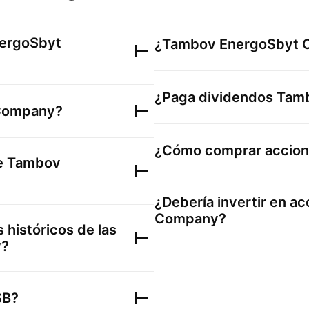
ergoSbyt
¿
Tambov EnergoSbyt
¿Paga dividendos
Tam
Company
?
¿Cómo comprar accio
de
Tambov
¿Debería invertir en a
Company
?
 históricos de las
y
?
SB
?