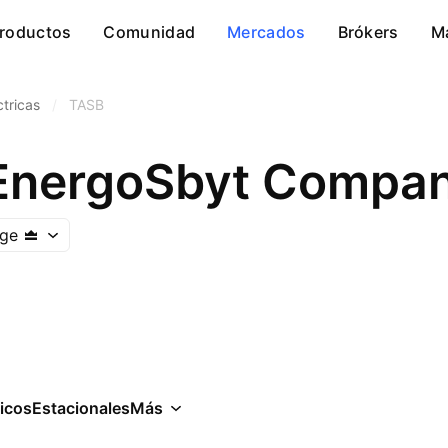
roductos
Comunidad
Mercados
Brókers
M
ctricas
/
TASB
EnergoSbyt Compa
nge
icos
Estacionales
Más