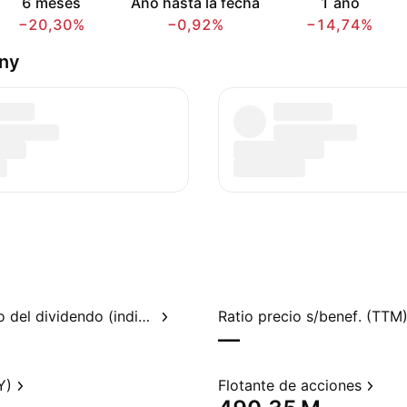
6 meses
Año hasta la fecha
1 año
−20,30%
−0,92%
−14,74%
ny
Rendimiento del dividendo (indicado)
Ratio precio s/benef. (TTM
—
Y)
Flotante de acciones