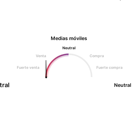
Medias móviles
Neutral
Venta
Compra
Fuerte venta
Fuerte compra
tral
Neutral