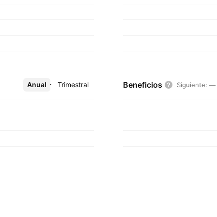
Beneficios
Anual
Más
Trimestral
Siguiente
:
—