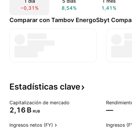
1 día
5 días
1 mes
−0,31%
8,54%
1,41%
Comparar con Tambov EnergoSbyt Compa
Estadísticas
clave
Capitalización de mercado
‪2,16 B‬
—
RUB
Ingresos netos (FY)
Ingresos (F