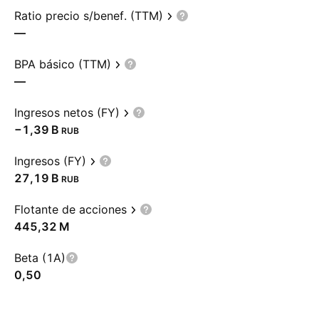
Ratio precio s/benef. (TTM)
—
BPA básico (TTM)
—
Ingresos netos (FY)
‪−1,39 B‬
RUB
Ingresos (FY)
‪27,19 B‬
RUB
Flotante de acciones
‪445,32 M‬
Beta (1A)
0,50