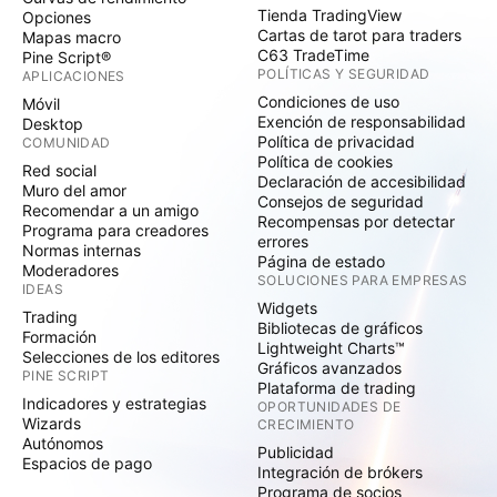
Tienda TradingView
Opciones
Cartas de tarot para traders
Mapas macro
C63 TradeTime
Pine Script®
POLÍTICAS Y SEGURIDAD
APLICACIONES
Condiciones de uso
Móvil
Exención de responsabilidad
Desktop
Política de privacidad
COMUNIDAD
Política de cookies
Red social
Declaración de accesibilidad
Muro del amor
Consejos de seguridad
Recomendar a un amigo
Recompensas por detectar
Programa para creadores
errores
Normas internas
Página de estado
Moderadores
SOLUCIONES PARA EMPRESAS
IDEAS
Widgets
Trading
Bibliotecas de gráficos
Formación
Lightweight Charts™
Selecciones de los editores
Gráficos avanzados
PINE SCRIPT
Plataforma de trading
Indicadores y estrategias
OPORTUNIDADES DE
Wizards
CRECIMIENTO
Autónomos
Publicidad
Espacios de pago
Integración de brókers
Programa de socios