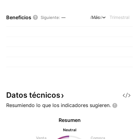
Beneficios
Anual
Más
Trimestral
Siguiente
:
—
Datos
técnicos
Resumiendo lo que los indicadores
sugieren.
Resumen
Neutral
Venta
Compra