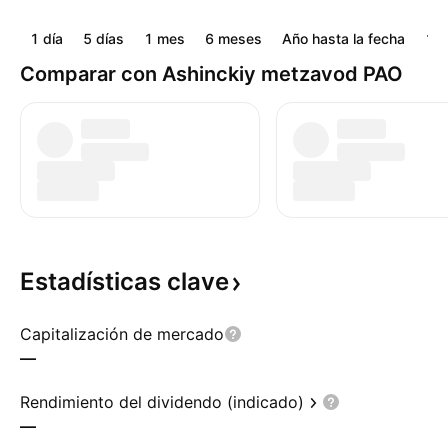
1 día
5 días
1 mes
6 meses
Año hasta la fecha
1 a
Comparar con Ashinckiy metzavod PAO
Estadísticas
clave
Capitalización de mercado
—
Rendimiento del dividendo (indicado)
—