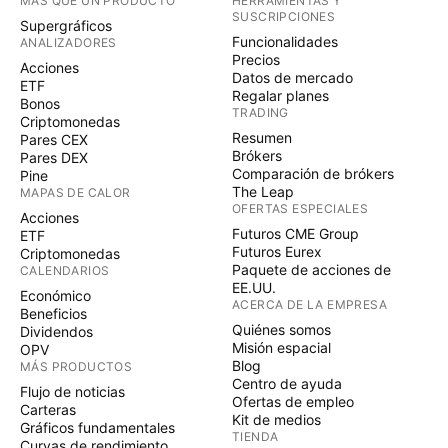
MÁS QUE UN PRODUCTO
HERRAMIENTAS Y
SUSCRIPCIONES
Supergráficos
Funcionalidades
ANALIZADORES
Precios
Acciones
Datos de mercado
ETF
Regalar planes
Bonos
TRADING
Criptomonedas
Resumen
Pares CEX
Brókers
Pares DEX
Comparación de brókers
Pine
The Leap
MAPAS DE CALOR
OFERTAS ESPECIALES
Acciones
Futuros CME Group
ETF
Futuros Eurex
Criptomonedas
Paquete de acciones de
CALENDARIOS
EE.UU.
Económico
ACERCA DE LA EMPRESA
Beneficios
Quiénes somos
Dividendos
Misión espacial
OPV
Blog
MÁS PRODUCTOS
Centro de ayuda
Flujo de noticias
Ofertas de empleo
Carteras
Kit de medios
Gráficos fundamentales
TIENDA
Curvas de rendimiento