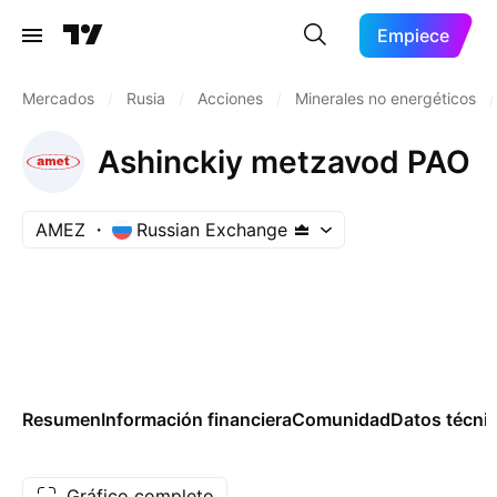
Empiece
Mercados
/
Rusia
/
Acciones
/
Minerales no energéticos
/
Ashinckiy metzavod PAO
AMEZ
Russian Exchange
Resumen
Información financiera
Comunidad
Datos técni
Gráfico completo