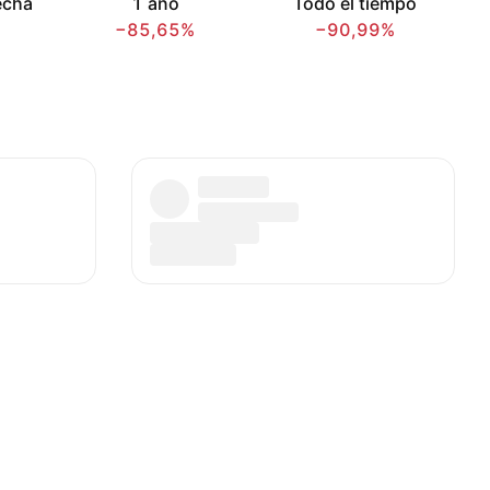
echa
1 año
Todo el tiempo
−85,65%
−90,99%