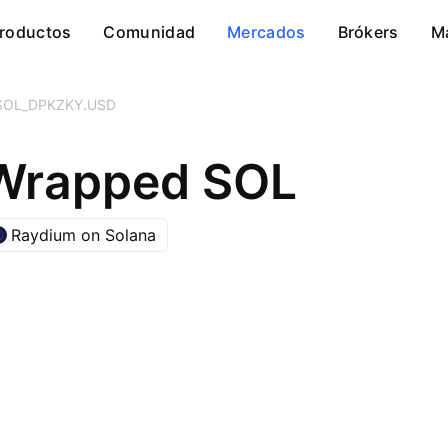
roductos
Comunidad
Mercados
Brókers
M
SOL_DPKZKY.USD
 Wrapped SOL
Raydium on Solana