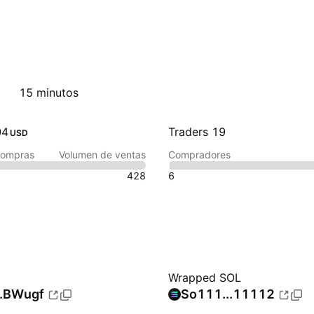
15 minutos
04
Traders 19
USD
compras
Volumen de ventas
Compradores
428
6
Wrapped SOL
..BWugf
So111...11112