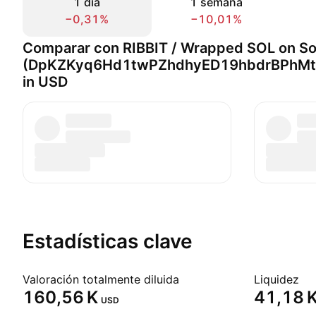
1 día
1 semana
−0,31%
−10,01%
Comparar con RIBBIT / Wrapped SOL on So
(DpKZKyq6Hd1twPZhdhyED19hbdrBPhMt
in USD
Estadísticas clave
Valoración totalmente diluida
Liquidez
‪160,56 K‬
‪41,18 K
USD