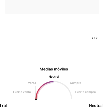
Medias móviles
Neutral
Venta
Compra
Fuerte venta
Fuerte compra
tral
Neutral