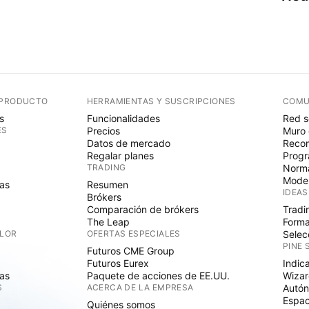
 PRODUCTO
HERRAMIENTAS Y SUSCRIPCIONES
COMU
s
Funcionalidades
Red s
ES
Precios
Muro 
Datos de mercado
Recom
Regalar planes
Progr
TRADING
Norma
Mode
as
Resumen
IDEAS
Brókers
Comparación de brókers
Tradi
The Leap
Forma
ALOR
OFERTAS ESPECIALES
Selec
PINE 
Futuros CME Group
Futuros Eurex
Indic
as
Paquete de acciones de EE.UU.
Wizar
S
ACERCA DE LA EMPRESA
Autó
Espac
Quiénes somos