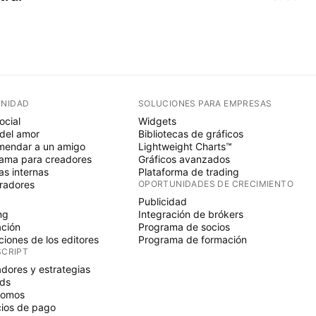
NIDAD
SOLUCIONES PARA EMPRESAS
ocial
Widgets
del amor
Bibliotecas de gráficos
endar a un amigo
Lightweight Charts™
ama para creadores
Gráficos avanzados
s internas
Plataforma de trading
radores
OPORTUNIDADES DE CRECIMIENTO
Publicidad
ng
Integración de brókers
ción
Programa de socios
ciones de los editores
Programa de formación
SCRIPT
adores y estrategias
ds
nomos
ios de pago