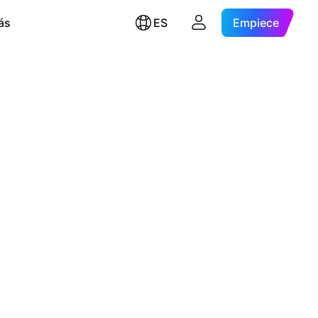
ás
ES
Empiece