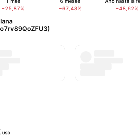
1 mes
6 meses
Año hasta la f
−25,87%
−67,43%
−48,62%
lana
o7rv89QoZFU3)
‬
USD