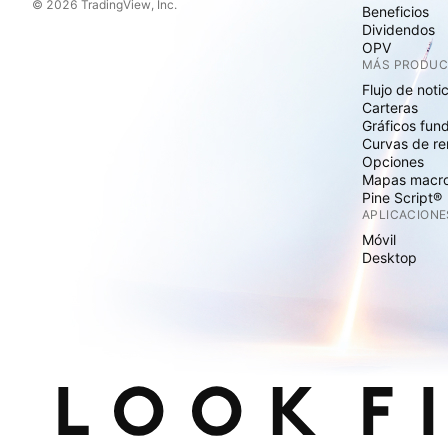
© 2026 TradingView, Inc.
Beneficios
Dividendos
OPV
MÁS PRODU
Flujo de noti
Carteras
Gráficos fun
Curvas de re
Opciones
Mapas macr
Pine Script®
APLICACIONE
Móvil
Desktop