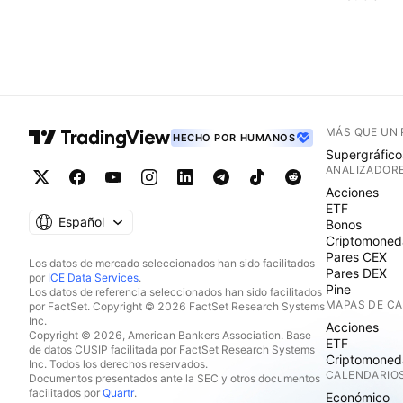
MÁS QUE UN
HECHO POR HUMANOS
Supergráfico
ANALIZADOR
Acciones
ETF
Español
Bonos
Criptomoned
Pares CEX
Los datos de mercado seleccionados han sido facilitados
Pares DEX
por
ICE Data Services
.
Pine
Los datos de referencia seleccionados han sido facilitados
MAPAS DE C
por FactSet. Copyright © 2026 FactSet Research Systems
Inc.
Acciones
Copyright © 2026, American Bankers Association. Base
ETF
de datos CUSIP facilitada por FactSet Research Systems
Criptomoned
Inc. Todos los derechos reservados.
CALENDARIO
Documentos presentados ante la SEC y otros documentos
facilitados por
Quartr
.
Económico