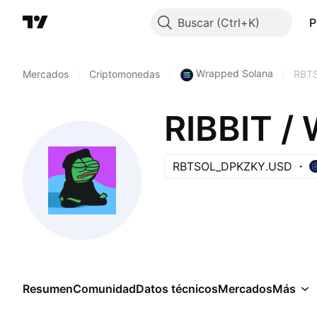
Buscar
P
Wrapped Solana
Mercados
/
Criptomonedas
/
/
RBT
RIBBIT /
RBTSOL_DPKZKY.USD
Resumen
Comunidad
Datos técnicos
Mercados
Más