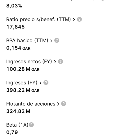
8,03%
Ratio precio s/benef. (TTM)
17,845
BPA básico (TTM)
0,154
QAR
Ingresos netos (FY)
‪100,28 M‬
QAR
Ingresos (FY)
‪398,22 M‬
QAR
Flotante de acciones
‪324,82 M‬
Beta (1A)
0,79