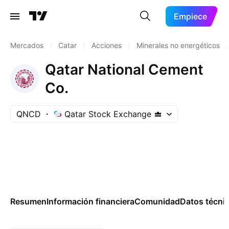
Empiece
Mercados
/
Catar
/
Acciones
/
Minerales no energéticos
/
Qatar National Cement
Co.
QNCD
Qatar Stock Exchange
Resumen
Información financiera
Comunidad
Datos técni