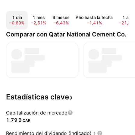
1 día
1 mes
6 meses
Año hasta la fecha
1 año
−0,69%
−2,51%
−6,43%
−1,41%
−21,33
Comparar con Qatar National Cement Co.
Estadísticas
clave
Capitalización de mercado
‪1,79 B‬
QAR
Rendimiento del dividendo (indicado)