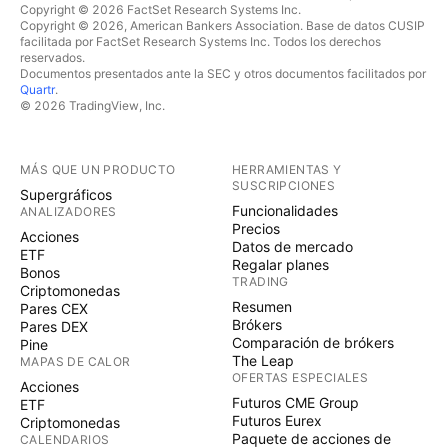
Copyright © 2026 FactSet Research Systems Inc.
Copyright © 2026, American Bankers Association. Base de datos CUSIP
facilitada por FactSet Research Systems Inc. Todos los derechos
reservados.
Documentos presentados ante la SEC y otros documentos facilitados por
Quartr
.
© 2026 TradingView, Inc.
MÁS QUE UN PRODUCTO
HERRAMIENTAS Y
SUSCRIPCIONES
Supergráficos
Funcionalidades
ANALIZADORES
Precios
Acciones
Datos de mercado
ETF
Regalar planes
Bonos
TRADING
Criptomonedas
Resumen
Pares CEX
Brókers
Pares DEX
Comparación de brókers
Pine
The Leap
MAPAS DE CALOR
OFERTAS ESPECIALES
Acciones
Futuros CME Group
ETF
Futuros Eurex
Criptomonedas
Paquete de acciones de
CALENDARIOS