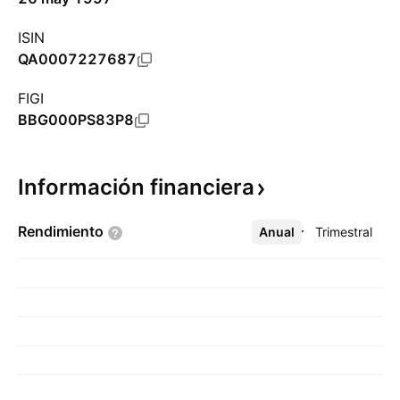
ISIN
QA0007227687
FIGI
BBG000PS83P8
Información
financiera
Rendimiento
Anual
Más
Trimestral