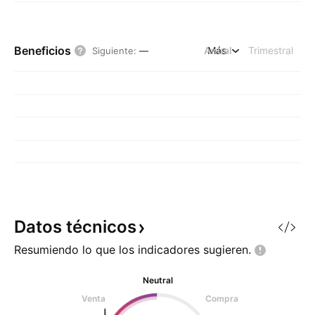
Beneficios
Anual
Más
Trimestral
Siguiente
:
—
Datos
técnicos
Resumiendo lo que los indicadores
sugieren.
Neutral
Venta
Compra