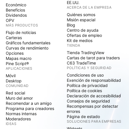
EE.UU.
Económico
ACERCA DE LA EMPRESA
Beneficios
Quiénes somos
Dividendos
Misión espacial
OPV
Blog
MÁS PRODUCTOS
Centro de ayuda
Flujo de noticias
Ofertas de empleo
Carteras
Kit de medios
Gráficos fundamentales
TIENDA
Curvas de rendimiento
Tienda TradingView
Opciones
Cartas de tarot para traders
Mapas macro
C63 TradeTime
Pine Script®
POLÍTICAS Y SEGURIDAD
APLICACIONES
Condiciones de uso
Móvil
Exención de responsabilidad
Desktop
Política de privacidad
COMUNIDAD
Política de cookies
Red social
Declaración de accesibilidad
Muro del amor
Consejos de seguridad
Recomendar a un amigo
Recompensas por detectar
Programa para creadores
errores
Normas internas
Página de estado
Moderadores
SOLUCIONES PARA EMPRESAS
IDEAS
Widgets