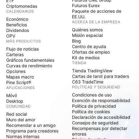
ETF
Futuros Eurex
Criptomonedas
Paquete de acciones de
CALENDARIOS
EE.UU.
Económico
ACERCA DE LA EMPRESA
Beneficios
Quiénes somos
Dividendos
Misión espacial
OPV
Blog
MÁS PRODUCTOS
Centro de ayuda
Flujo de noticias
Ofertas de empleo
Carteras
Kit de medios
Gráficos fundamentales
TIENDA
Curvas de rendimiento
Tienda TradingView
Opciones
Cartas de tarot para traders
Mapas macro
C63 TradeTime
Pine Script®
POLÍTICAS Y SEGURIDAD
APLICACIONES
Condiciones de uso
Móvil
Exención de responsabilidad
Desktop
Política de privacidad
COMUNIDAD
Política de cookies
Red social
Declaración de accesibilidad
Muro del amor
Consejos de seguridad
Recomendar a un amigo
Recompensas por detectar
Programa para creadores
errores
Normas internas