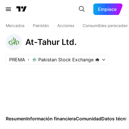
Empiece
Mercados
/
Pakistán
/
Acciones
/
Consumibles pereceder
At-Tahur Ltd.
PREMA
Pakistan Stock Exchange
Resumen
Información financiera
Comunidad
Datos técni