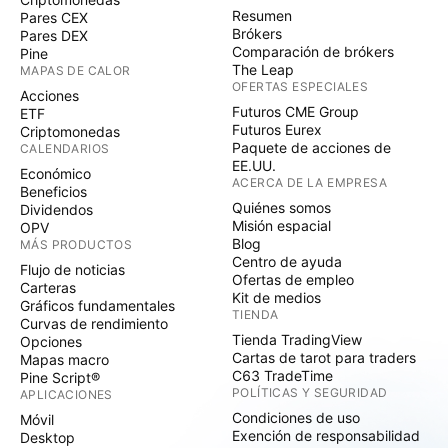
Resumen
Pares CEX
Brókers
Pares DEX
Comparación de brókers
Pine
The Leap
MAPAS DE CALOR
OFERTAS ESPECIALES
Acciones
Futuros CME Group
ETF
Futuros Eurex
Criptomonedas
Paquete de acciones de
CALENDARIOS
EE.UU.
Económico
ACERCA DE LA EMPRESA
Beneficios
Quiénes somos
Dividendos
Misión espacial
OPV
Blog
MÁS PRODUCTOS
Centro de ayuda
Flujo de noticias
Ofertas de empleo
Carteras
Kit de medios
Gráficos fundamentales
TIENDA
Curvas de rendimiento
Tienda TradingView
Opciones
Cartas de tarot para traders
Mapas macro
C63 TradeTime
Pine Script®
POLÍTICAS Y SEGURIDAD
APLICACIONES
Condiciones de uso
Móvil
Exención de responsabilidad
Desktop