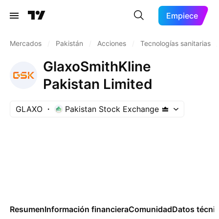
Empiece
Mercados
/
Pakistán
/
Acciones
/
Tecnologías sanitarias
/
GlaxoSmithKline
Pakistan Limited
GLAXO
Pakistan Stock Exchange
Resumen
Información financiera
Comunidad
Datos técni