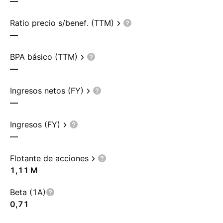
—
Ratio precio s/benef. (TTM)
—
BPA básico (TTM)
—
Ingresos netos (FY)
—
Ingresos (FY)
—
Flotante de acciones
‪1,11 M‬
Beta (1A)
0,71