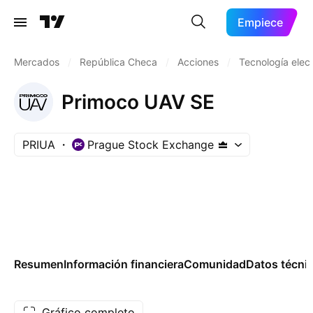
Empiece
Mercados
/
República Checa
/
Acciones
/
Tecnología elec
Primoco UAV SE
PRIUA
Prague Stock Exchange
Resumen
Información financiera
Comunidad
Datos técni
Gráfico completo