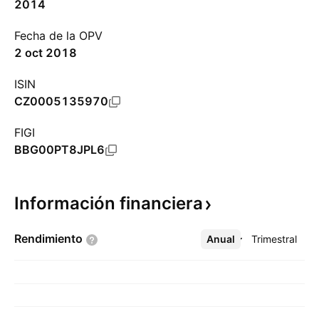
2014
Fecha de la OPV
2 oct 2018
ISIN
CZ0005135970
FIGI
BBG00PT8JPL6
Información
financiera
Rendimiento
Anual
Más
Trimestral