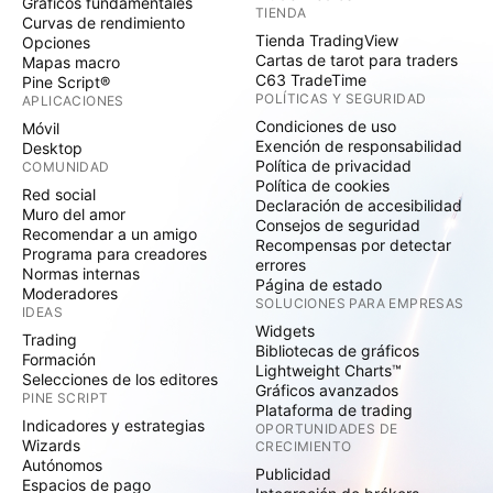
Gráficos fundamentales
TIENDA
Curvas de rendimiento
Tienda TradingView
Opciones
Cartas de tarot para traders
Mapas macro
C63 TradeTime
Pine Script®
POLÍTICAS Y SEGURIDAD
APLICACIONES
Condiciones de uso
Móvil
Exención de responsabilidad
Desktop
Política de privacidad
COMUNIDAD
Política de cookies
Red social
Declaración de accesibilidad
Muro del amor
Consejos de seguridad
Recomendar a un amigo
Recompensas por detectar
Programa para creadores
errores
Normas internas
Página de estado
Moderadores
SOLUCIONES PARA EMPRESAS
IDEAS
Widgets
Trading
Bibliotecas de gráficos
Formación
Lightweight Charts™
Selecciones de los editores
Gráficos avanzados
PINE SCRIPT
Plataforma de trading
Indicadores y estrategias
OPORTUNIDADES DE
Wizards
CRECIMIENTO
Autónomos
Publicidad
Espacios de pago