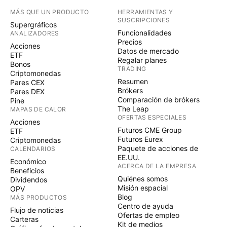
MÁS QUE UN PRODUCTO
HERRAMIENTAS Y
SUSCRIPCIONES
Supergráficos
Funcionalidades
ANALIZADORES
Precios
Acciones
Datos de mercado
ETF
Regalar planes
Bonos
TRADING
Criptomonedas
Resumen
Pares CEX
Brókers
Pares DEX
Comparación de brókers
Pine
The Leap
MAPAS DE CALOR
OFERTAS ESPECIALES
Acciones
Futuros CME Group
ETF
Futuros Eurex
Criptomonedas
Paquete de acciones de
CALENDARIOS
EE.UU.
Económico
ACERCA DE LA EMPRESA
Beneficios
Quiénes somos
Dividendos
Misión espacial
OPV
Blog
MÁS PRODUCTOS
Centro de ayuda
Flujo de noticias
Ofertas de empleo
Carteras
Kit de medios