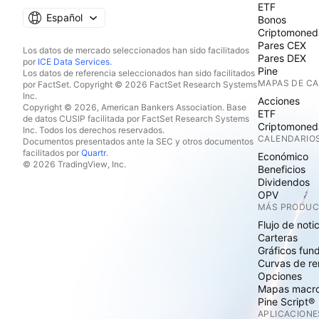
ETF
Español
Bonos
Criptomoned
Pares CEX
Los datos de mercado seleccionados han sido facilitados
Pares DEX
por
ICE Data Services
.
Pine
Los datos de referencia seleccionados han sido facilitados
MAPAS DE C
por FactSet. Copyright © 2026 FactSet Research Systems
Inc.
Acciones
Copyright © 2026, American Bankers Association. Base
ETF
de datos CUSIP facilitada por FactSet Research Systems
Criptomoned
Inc. Todos los derechos reservados.
CALENDARIO
Documentos presentados ante la SEC y otros documentos
facilitados por
Quartr
.
Económico
© 2026 TradingView, Inc.
Beneficios
Dividendos
OPV
MÁS PRODU
Flujo de noti
Carteras
Gráficos fun
Curvas de re
Opciones
Mapas macr
Pine Script®
APLICACIONE