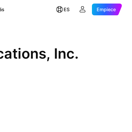
ás
ES
Empiece
ations, Inc.