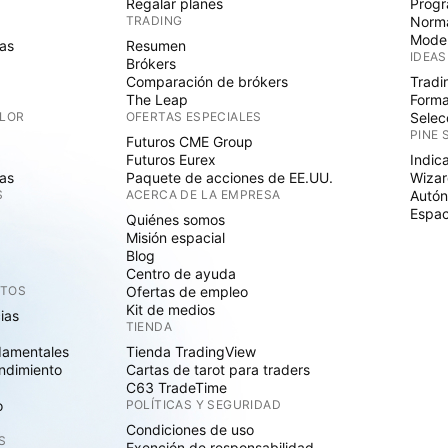
Regalar planes
Progr
TRADING
Norma
Mode
as
Resumen
IDEAS
Brókers
Comparación de brókers
Tradi
The Leap
Forma
ALOR
OFERTAS ESPECIALES
Selec
PINE 
Futuros CME Group
Futuros Eurex
Indic
as
Paquete de acciones de EE.UU.
Wizar
S
ACERCA DE LA EMPRESA
Autó
Espac
Quiénes somos
Misión espacial
Blog
Centro de ayuda
CTOS
Ofertas de empleo
Kit de medios
cias
TIENDA
damentales
Tienda TradingView
ndimiento
Cartas de tarot para traders
C63 TradeTime
o
POLÍTICAS Y SEGURIDAD
Condiciones de uso
S
Exención de responsabilidad