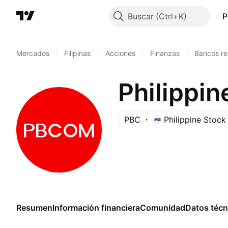
Buscar
P
Mercados
/
Filipinas
/
Acciones
/
Finanzas
/
Bancos re
Philippin
PBC
Philippine Stoc
Resumen
Información financiera
Comunidad
Datos técn