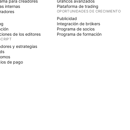
ama para creadores
Gráficos avanzados
s internas
Plataforma de trading
radores
OPORTUNIDADES DE CRECIMIENTO
Publicidad
ng
Integración de brókers
ción
Programa de socios
ciones de los editores
Programa de formación
SCRIPT
adores y estrategias
ds
nomos
ios de pago