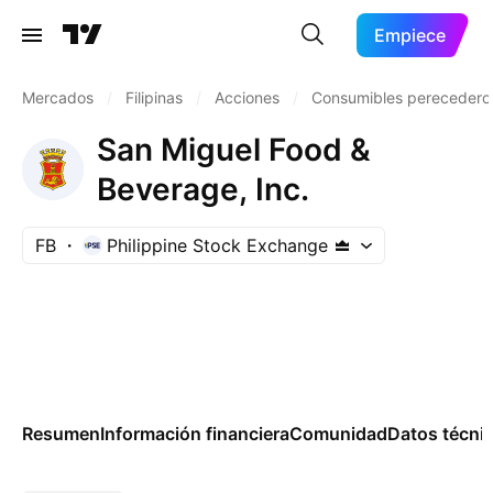
Empiece
Mercados
/
Filipinas
/
Acciones
/
Consumibles perecedero
San Miguel Food &
Beverage, Inc.
FB
Philippine Stock Exchange
Resumen
Información financiera
Comunidad
Datos técni