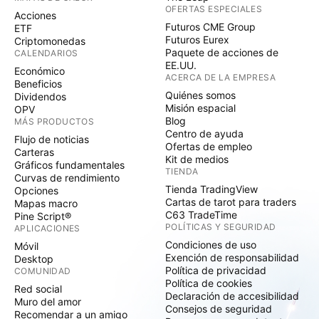
OFERTAS ESPECIALES
Acciones
Futuros CME Group
ETF
Futuros Eurex
Criptomonedas
Paquete de acciones de
CALENDARIOS
EE.UU.
Económico
ACERCA DE LA EMPRESA
Beneficios
Quiénes somos
Dividendos
Misión espacial
OPV
Blog
MÁS PRODUCTOS
Centro de ayuda
Flujo de noticias
Ofertas de empleo
Carteras
Kit de medios
Gráficos fundamentales
TIENDA
Curvas de rendimiento
Tienda TradingView
Opciones
Cartas de tarot para traders
Mapas macro
C63 TradeTime
Pine Script®
POLÍTICAS Y SEGURIDAD
APLICACIONES
Condiciones de uso
Móvil
Exención de responsabilidad
Desktop
Política de privacidad
COMUNIDAD
Política de cookies
Red social
Declaración de accesibilidad
Muro del amor
Consejos de seguridad
Recomendar a un amigo