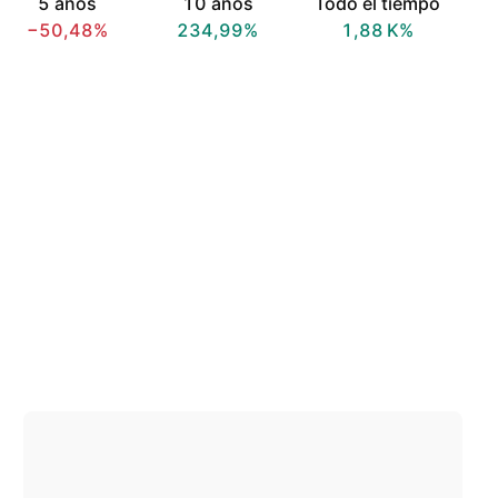
5 años
10 años
Todo el tiempo
−50,48%
234,99%
‪1,88 K‬%