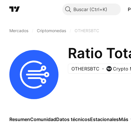
Buscar
P
Mercados
/
Criptomonedas
/
OTHERSBTC
OTHERSBTC
Crypto 
Resumen
Comunidad
Datos técnicos
Estacionales
Más