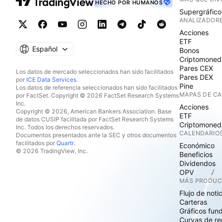
HECHO POR HUMANOS
Supergráfico
ANALIZADOR
Acciones
ETF
Español
Bonos
Criptomoned
Pares CEX
Los datos de mercado seleccionados han sido facilitados
Pares DEX
por
ICE Data Services
.
Pine
Los datos de referencia seleccionados han sido facilitados
MAPAS DE C
por FactSet. Copyright © 2026 FactSet Research Systems
Inc.
Acciones
Copyright © 2026, American Bankers Association. Base
ETF
de datos CUSIP facilitada por FactSet Research Systems
Criptomoned
Inc. Todos los derechos reservados.
CALENDARIO
Documentos presentados ante la SEC y otros documentos
facilitados por
Quartr
.
Económico
© 2026 TradingView, Inc.
Beneficios
Dividendos
OPV
MÁS PRODU
Flujo de noti
Carteras
Gráficos fun
Curvas de re