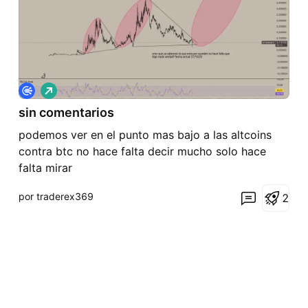
L
a
sin comentarios
r
g
podemos ver en el punto mas bajo a las altcoins
o
contra btc no hace falta decir mucho solo hace
falta mirar
por traderex369
2