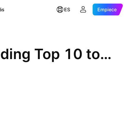
ás
ES
Empiece
Ratio Total Market Cap Excluding Top 10 to BTC