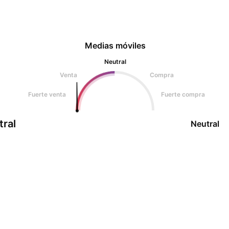
Medias móviles
Neutral
Venta
Compra
Fuerte venta
Fuerte compra
tral
Neutral