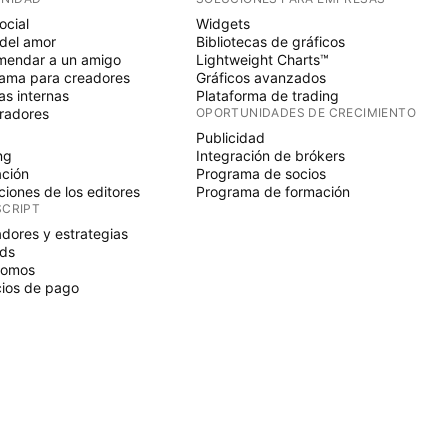
ocial
Widgets
del amor
Bibliotecas de gráficos
endar a un amigo
Lightweight Charts™
ama para creadores
Gráficos avanzados
s internas
Plataforma de trading
radores
OPORTUNIDADES DE CRECIMIENTO
Publicidad
ng
Integración de brókers
ción
Programa de socios
ciones de los editores
Programa de formación
SCRIPT
adores y estrategias
ds
nomos
ios de pago