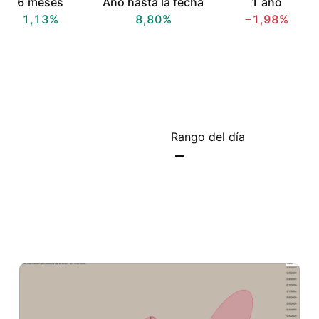
6 meses
Año hasta la fecha
1 año
1,13%
8,80%
−1,98%
Rango del día
–