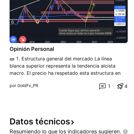
C
o
Opinión Personal
r
t
🧱 1. Estructura general del mercado La línea
o
blanca superior representa la tendencia alcista
macro. El precio ha respetado esta estructura en
ciclos pasados, lo que sugiere que el mercado
por GoldFx_PR
1
4
sigue un patrón repetitivo típico de las altcoins. 📉
📈 2. Patrones en amarillo Los trazos amarillos
reflejan i
Datos
técnicos
Resumiendo lo que los indicadores
sugieren.