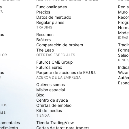
s
Funcionalidades
Red s
ES
Precios
Muro 
Datos de mercado
Recom
Regalar planes
Progr
TRADING
Norma
Mode
as
Resumen
IDEAS
Brókers
Comparación de brókers
Tradi
The Leap
Forma
ALOR
OFERTAS ESPECIALES
Selec
PINE 
Futuros CME Group
Futuros Eurex
Indic
as
Paquete de acciones de EE.UU.
Wizar
S
ACERCA DE LA EMPRESA
Autó
Espac
Quiénes somos
Misión espacial
Blog
Centro de ayuda
CTOS
Ofertas de empleo
Kit de medios
cias
TIENDA
damentales
Tienda TradingView
ndimiento
Cartas de tarot para traders