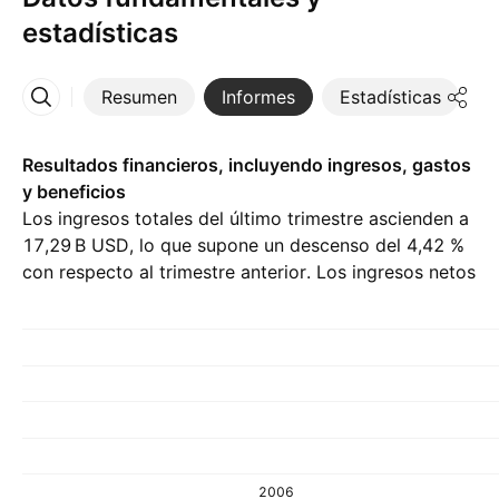
estadísticas
Resumen
Informes
Estadísticas
D
Más
Resultados financieros, incluyendo ingresos, gastos
y beneficios
Los ingresos totales del último trimestre ascienden a
‪17,29 B‬ USD, lo que supone un descenso del 4,42 %
con respecto al trimestre anterior. Los ingresos netos
del Q1 26 son de ‪456,06 M‬ USD.
2006