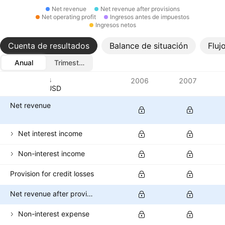
Net revenue
Net revenue after provisions
Net operating profit
Ingresos antes de impuestos
Ingresos netos
Cuenta de resultados
Balance de situación
Fluj
Anual
Trimestral
Métricas
2006
2007
Divisa: USD
Net revenue
Net interest income
Non-interest income
Provision for credit losses
Net revenue after provisions
Non-interest expense