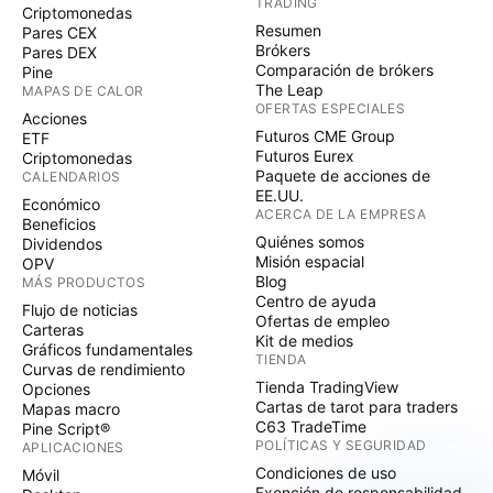
TRADING
Criptomonedas
Resumen
Pares CEX
Brókers
Pares DEX
Comparación de brókers
Pine
The Leap
MAPAS DE CALOR
OFERTAS ESPECIALES
Acciones
Futuros CME Group
ETF
Futuros Eurex
Criptomonedas
Paquete de acciones de
CALENDARIOS
EE.UU.
Económico
ACERCA DE LA EMPRESA
Beneficios
Quiénes somos
Dividendos
Misión espacial
OPV
Blog
MÁS PRODUCTOS
Centro de ayuda
Flujo de noticias
Ofertas de empleo
Carteras
Kit de medios
Gráficos fundamentales
TIENDA
Curvas de rendimiento
Tienda TradingView
Opciones
Cartas de tarot para traders
Mapas macro
C63 TradeTime
Pine Script®
POLÍTICAS Y SEGURIDAD
APLICACIONES
Condiciones de uso
Móvil
Exención de responsabilidad