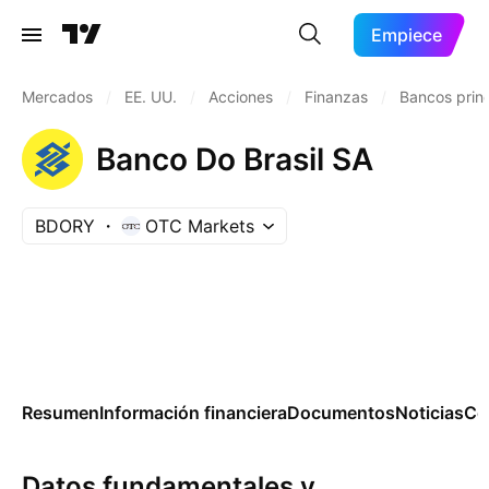
Empiece
Mercados
/
EE. UU.
/
Acciones
/
Finanzas
/
Bancos princ
Banco Do Brasil SA
BDORY
OTC Markets
Resumen
Información financiera
Documentos
Noticias
Co
Datos fundamentales y