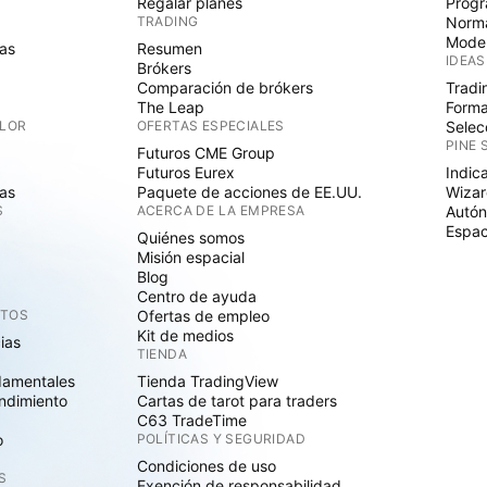
Regalar planes
Progr
TRADING
Norma
Mode
as
Resumen
IDEAS
Brókers
Comparación de brókers
Tradi
The Leap
Forma
ALOR
OFERTAS ESPECIALES
Selec
PINE 
Futuros CME Group
Futuros Eurex
Indic
as
Paquete de acciones de EE.UU.
Wizar
S
ACERCA DE LA EMPRESA
Autó
Espac
Quiénes somos
Misión espacial
Blog
Centro de ayuda
CTOS
Ofertas de empleo
Kit de medios
cias
TIENDA
damentales
Tienda TradingView
ndimiento
Cartas de tarot para traders
C63 TradeTime
o
POLÍTICAS Y SEGURIDAD
Condiciones de uso
S
Exención de responsabilidad