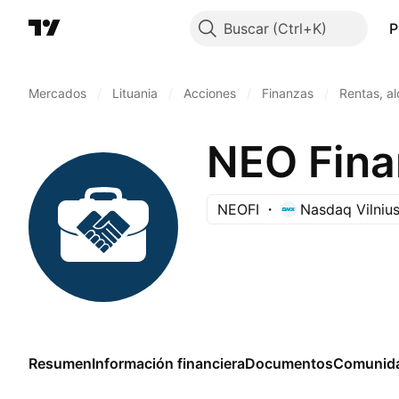
Buscar
P
Mercados
/
Lituania
/
Acciones
/
Finanzas
/
Rentas, al
NEO Fina
NEOFI
Nasdaq Vilniu
Resumen
Información financiera
Documentos
Comunid