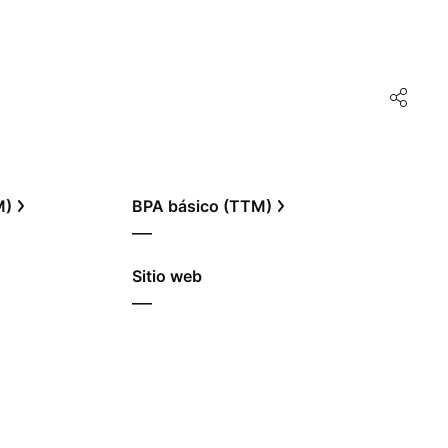
M)
BPA básico (TTM)
—
Sitio web
—