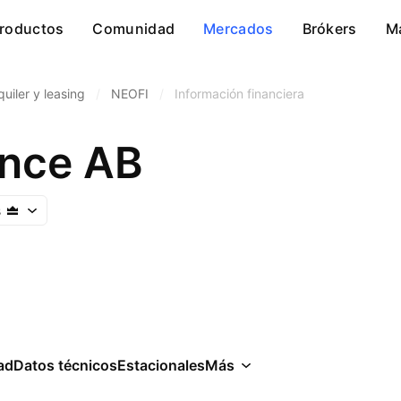
roductos
Comunidad
Mercados
Brókers
M
quiler y leasing
/
NEOFI
/
Información financiera
nce AB
s
ad
Datos técnicos
Estacionales
Más