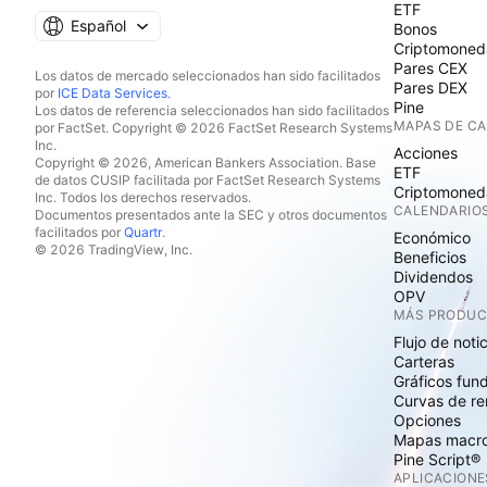
ETF
Español
Bonos
Criptomoned
Pares CEX
Los datos de mercado seleccionados han sido facilitados
Pares DEX
por
ICE Data Services
.
Pine
Los datos de referencia seleccionados han sido facilitados
MAPAS DE C
por FactSet. Copyright © 2026 FactSet Research Systems
Inc.
Acciones
Copyright © 2026, American Bankers Association. Base
ETF
de datos CUSIP facilitada por FactSet Research Systems
Criptomoned
Inc. Todos los derechos reservados.
CALENDARIO
Documentos presentados ante la SEC y otros documentos
facilitados por
Quartr
.
Económico
© 2026 TradingView, Inc.
Beneficios
Dividendos
OPV
MÁS PRODU
Flujo de noti
Carteras
Gráficos fun
Curvas de re
Opciones
Mapas macr
Pine Script®
APLICACIONE