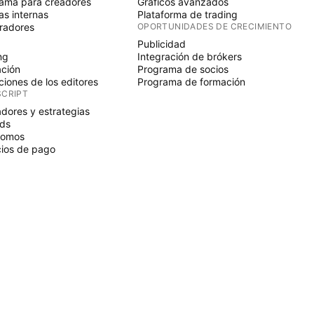
ama para creadores
Gráficos avanzados
s internas
Plataforma de trading
radores
OPORTUNIDADES DE CRECIMIENTO
Publicidad
ng
Integración de brókers
ción
Programa de socios
ciones de los editores
Programa de formación
SCRIPT
adores y estrategias
ds
nomos
ios de pago