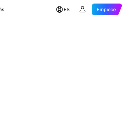
ás
ES
Empiece