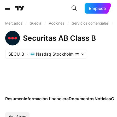
Empiece
Mercados
/
Suecia
/
Acciones
/
Servicios comerciales
/
Securitas AB Class B
SECU_B
Nasdaq Stockholm
Resumen
Información financiera
Documentos
Noticias
Co
Atrás