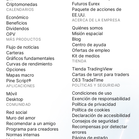
Futuros Eurex
Criptomonedas
Paquete de acciones de
CALENDARIOS
EE.UU.
Económico
ACERCA DE LA EMPRESA
Beneficios
Quiénes somos
Dividendos
Misión espacial
OPV
Blog
MÁS PRODUCTOS
Centro de ayuda
Flujo de noticias
Ofertas de empleo
Carteras
Kit de medios
Gráficos fundamentales
TIENDA
Curvas de rendimiento
Tienda TradingView
Opciones
Cartas de tarot para traders
Mapas macro
C63 TradeTime
Pine Script®
POLÍTICAS Y SEGURIDAD
APLICACIONES
Condiciones de uso
Móvil
Exención de responsabilidad
Desktop
Política de privacidad
COMUNIDAD
Política de cookies
Red social
Declaración de accesibilidad
Muro del amor
Consejos de seguridad
Recomendar a un amigo
Recompensas por detectar
Programa para creadores
errores
Normas internas
Página de estado