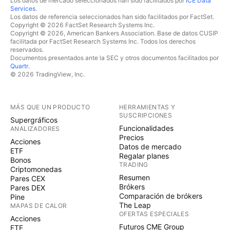
Los datos de mercado seleccionados han sido facilitados por
ICE Data
Services
.
Los datos de referencia seleccionados han sido facilitados por FactSet.
Copyright © 2026 FactSet Research Systems Inc.
Copyright © 2026, American Bankers Association. Base de datos CUSIP
facilitada por FactSet Research Systems Inc. Todos los derechos
reservados.
Documentos presentados ante la SEC y otros documentos facilitados por
Quartr
.
© 2026 TradingView, Inc.
MÁS QUE UN PRODUCTO
HERRAMIENTAS Y
SUSCRIPCIONES
Supergráficos
Funcionalidades
ANALIZADORES
Precios
Acciones
Datos de mercado
ETF
Regalar planes
Bonos
TRADING
Criptomonedas
Resumen
Pares CEX
Brókers
Pares DEX
Comparación de brókers
Pine
The Leap
MAPAS DE CALOR
OFERTAS ESPECIALES
Acciones
Futuros CME Group
ETF