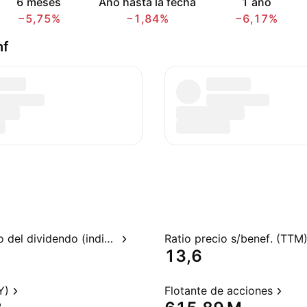
6 meses
Año hasta la fecha
1 año
−5,75%
−1,84%
−6,17%
hf
Rendimiento del dividendo (indicado)
Ratio precio s/benef. (TTM
13,6
Y)
Flotante de acciones