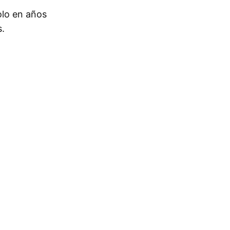
olo en años
s.