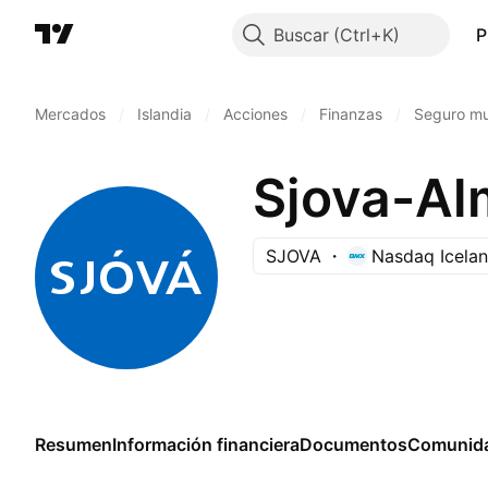
Buscar
P
Mercados
/
Islandia
/
Acciones
/
Finanzas
/
Seguro mu
Sjova-Al
SJOVA
Nasdaq Icela
Resumen
Información financiera
Documentos
Comunid