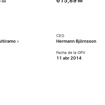
‬
‪615,89 M‬
ISK
CEO
ltiramo
Hermann Björnsson
Fecha de la OPV
11 abr 2014