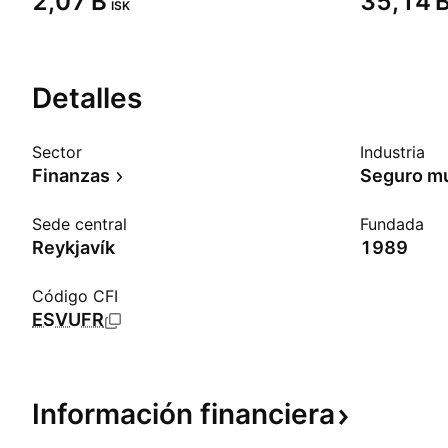
‪2,07 B‬
‪35,14 B
ISK
Detalles
Sector
Industria
Finanzas
Seguro mu
Sede central
Fundada
Reykjavík
1989
Código CFI
ESVUFR
Información
financiera