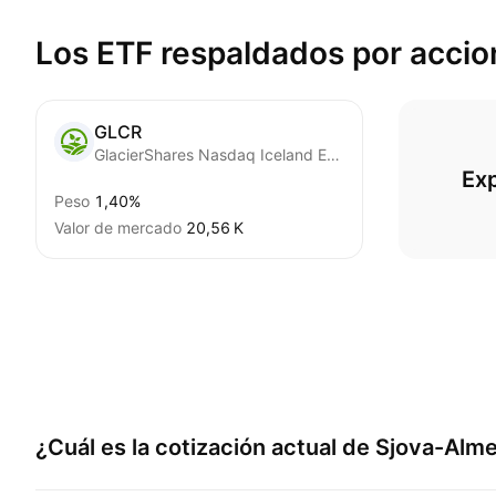
Los ETF respaldados por
accio
GLCR
GlacierShares Nasdaq Iceland ETF
Ex
Peso
1,40%
Valor de mercado
‪20,56 K‬
¿Cuál es la cotización actual de
Sjova-Alme