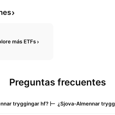
nes
plore más ETFs
Preguntas frecuentes
nnar tryggingar hf
?
¿
Sjova-Almennar trygg