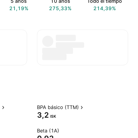
5 años
10 años
Todo el tiempo
21,19%
275,33%
214,39%
)
BPA básico (TTM)
3,2
ISK
Beta (1A)