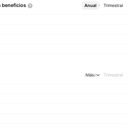
a
beneficios
Anual
Más
Trimestral
Anual
Más
Trimestral