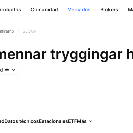
roductos
Comunidad
Mercados
Brókers
M
ltiramo
/
SJOVA
mennar tryggingar h
nd
ad
Datos técnicos
Estacionales
ETF
Más