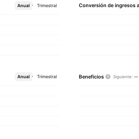
Conversión de ingresos 
Anual
Más
Trimestral
Beneficios
Anual
Más
Trimestral
Siguiente
:
—