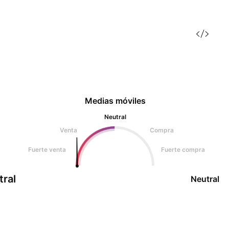
Medias móviles
Neutral
Venta
Compra
Fuerte venta
Fuerte compra
tral
Neutral