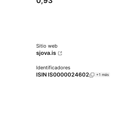
0,93
Sitio web
sjova.is
Identificadores
ISIN
IS0000024602
+1 más