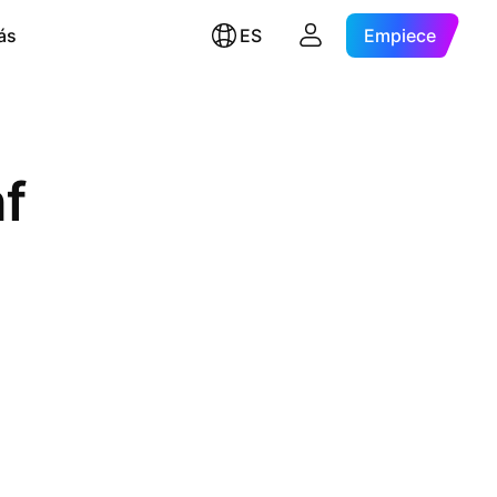
ás
ES
Empiece
f