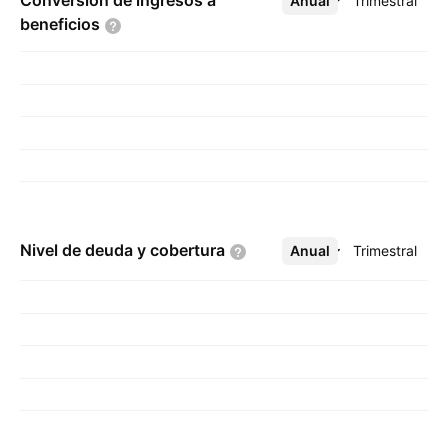
Conversión de ingresos a
Anual
Más
Trimestral
beneficios
Nivel de deuda y
cobertura
Anual
Más
Trimestral