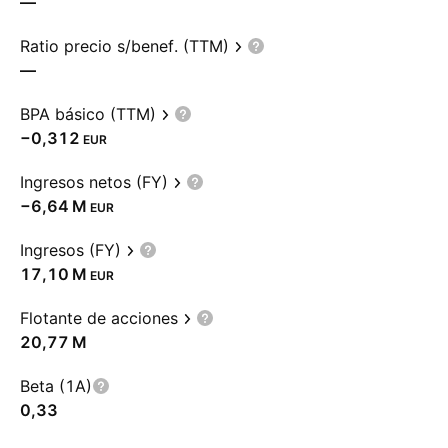
—
Ratio precio s/benef. (TTM)
—
BPA básico (TTM)
−0,312
EUR
Ingresos netos (FY)
‪−6,64 M‬
EUR
Ingresos (FY)
‪17,10 M‬
EUR
Flotante de acciones
‪20,77 M‬
Beta (1A)
0,33