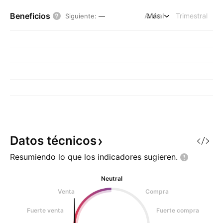
Beneficios
Anual
Más
Trimestral
Siguiente
:
—
Datos
técnicos
Resumiendo lo que los indicadores
sugieren.
Neutral
Venta
Compra
Fuerte venta
Fuerte compra