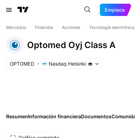
Empiece
Mercados
/
Finlandia
/
Acciones
/
Tecnología electrónica
Optomed Oyj Class A
OPTOMED
Nasdaq Helsinki
Resumen
Información financiera
Documentos
Comunida
Gráfico completo