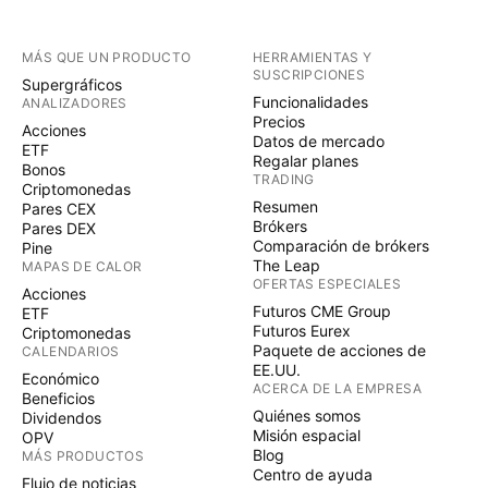
MÁS QUE UN PRODUCTO
HERRAMIENTAS Y
SUSCRIPCIONES
Supergráficos
Funcionalidades
ANALIZADORES
Precios
Acciones
Datos de mercado
ETF
Regalar planes
Bonos
TRADING
Criptomonedas
Resumen
Pares CEX
Brókers
Pares DEX
Comparación de brókers
Pine
The Leap
MAPAS DE CALOR
OFERTAS ESPECIALES
Acciones
Futuros CME Group
ETF
Futuros Eurex
Criptomonedas
Paquete de acciones de
CALENDARIOS
EE.UU.
Económico
ACERCA DE LA EMPRESA
Beneficios
Quiénes somos
Dividendos
Misión espacial
OPV
Blog
MÁS PRODUCTOS
Centro de ayuda
Flujo de noticias