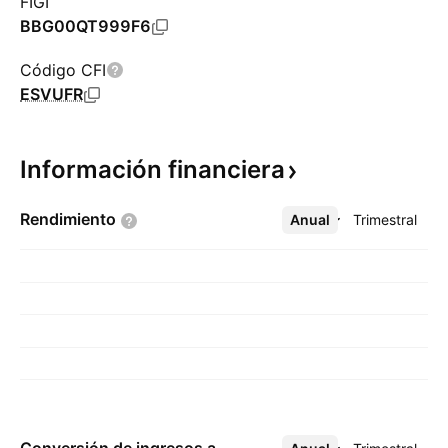
FIGI
BBG00QT999F6
Código CFI
ESVUFR
Información
financiera
Rendimiento
Anual
Más
Trimestral