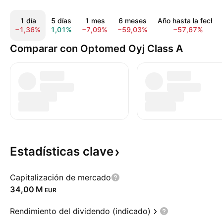
1 día
5 días
1 mes
6 meses
Año hasta la fecha
−1,36%
1,01%
−7,09%
−59,03%
−57,67%
Comparar con Optomed Oyj Class A
Estadísticas
clave
Capitalización de mercado
‪34,00 M‬
EUR
Rendimiento del dividendo (indicado)