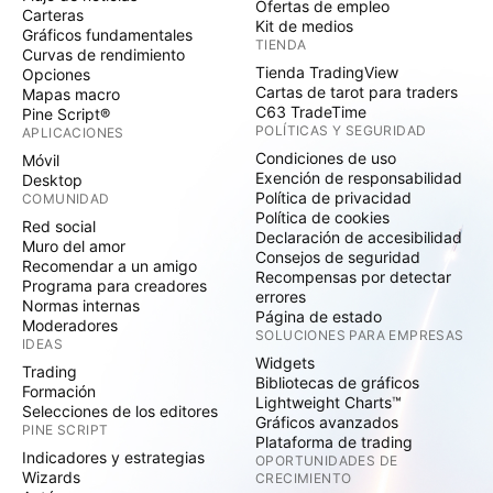
Ofertas de empleo
Carteras
Kit de medios
Gráficos fundamentales
TIENDA
Curvas de rendimiento
Tienda TradingView
Opciones
Cartas de tarot para traders
Mapas macro
C63 TradeTime
Pine Script®
POLÍTICAS Y SEGURIDAD
APLICACIONES
Condiciones de uso
Móvil
Exención de responsabilidad
Desktop
Política de privacidad
COMUNIDAD
Política de cookies
Red social
Declaración de accesibilidad
Muro del amor
Consejos de seguridad
Recomendar a un amigo
Recompensas por detectar
Programa para creadores
errores
Normas internas
Página de estado
Moderadores
SOLUCIONES PARA EMPRESAS
IDEAS
Widgets
Trading
Bibliotecas de gráficos
Formación
Lightweight Charts™
Selecciones de los editores
Gráficos avanzados
PINE SCRIPT
Plataforma de trading
Indicadores y estrategias
OPORTUNIDADES DE
Wizards
CRECIMIENTO