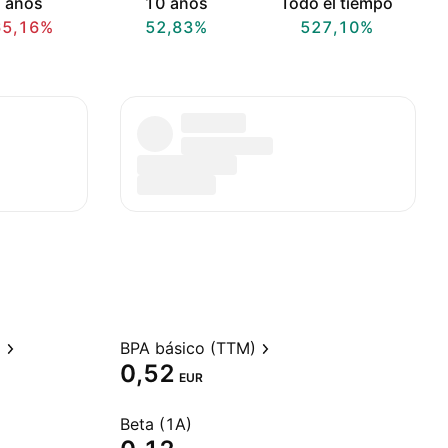
 años
10 años
Todo el tiempo
65,16%
52,83%
527,10%
)
BPA básico (TTM)
0,52
EUR
Beta (1A)