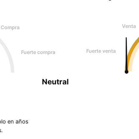
Venta
Compra
Fuerte venta
Fuerte compra
Neutral
olo en años
s.