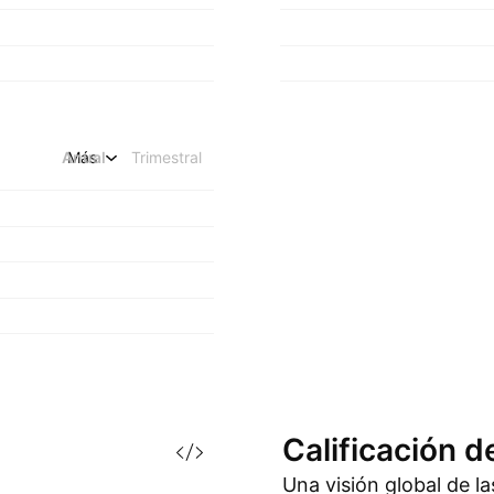
Anual
Más
Trimestral
Calificación d
Una visión global de l