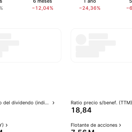
s
6 meses
1 año
5
%
−12,04%
−24,36%
−
Rendimiento del dividendo (indicado)
Ratio precio s/benef. (TTM
18,84
Y)
Flotante de acciones