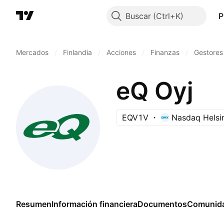
Buscar
P
Mercados
/
Finlandia
/
Acciones
/
Finanzas
/
Gestores
eQ Oyj
EQV1V
Nasdaq Helsi
Resumen
Información financiera
Documentos
Comunid