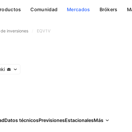
roductos
Comunidad
Mercados
Brókers
M
 de inversiones
/
EQV1V
nki
ad
Datos técnicos
Previsiones
Estacionales
Más