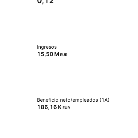
0,12
Ingresos
‪15,50 M‬
EUR
Beneficio neto/empleados (1A)
‪186,16 K‬
EUR