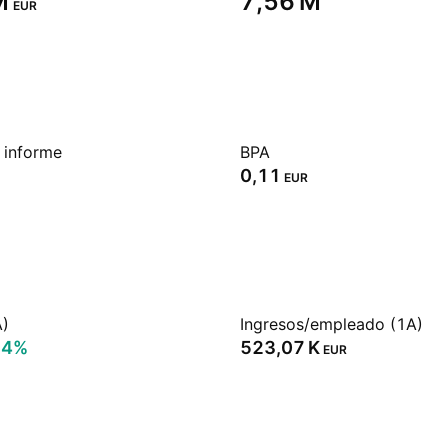
‬
‪7,56 M‬
EUR
 informe
BPA
0,11
EUR
A)
Ingresos/empleado (1A)
54%
‪523,07 K‬
EUR