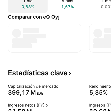
1 día
5 días
1 me
0,83%
1,67%
0,00
Comparar con eQ Oyj
Estadísticas
clave
Capitalización de mercado
‪399,17 M‬
5,35%
EUR
Ingresos netos (FY)
Ingresos (F