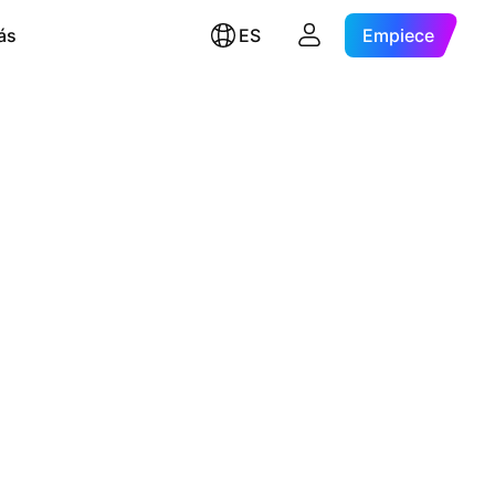
ás
ES
Empiece