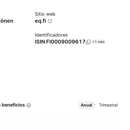
Sitio web
lönen
eq.fi
Identificadores
ISIN
FI0009009617
+1 más
a
beneficios
Anual
Más
Trimestral