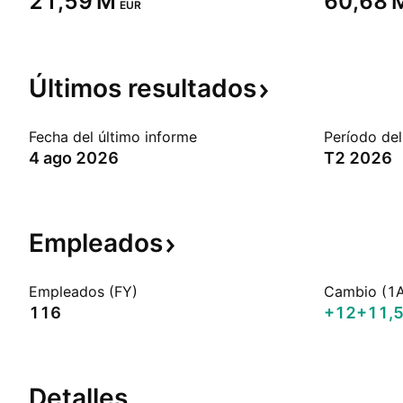
‪21,59 M‬
‪60,68 M
EUR
Últimos
resultados
Fecha del último informe
Período del
4 ago 2026
T2 2026
Empleados
Empleados (FY)
Cambio (1
116
+12
+11,
Detalles