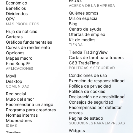
EE.UU.
Económico
ACERCA DE LA EMPRESA
Beneficios
Quiénes somos
Dividendos
Misión espacial
OPV
Blog
MÁS PRODUCTOS
Centro de ayuda
Flujo de noticias
Ofertas de empleo
Carteras
Kit de medios
Gráficos fundamentales
TIENDA
Curvas de rendimiento
Tienda TradingView
Opciones
Cartas de tarot para traders
Mapas macro
C63 TradeTime
Pine Script®
POLÍTICAS Y SEGURIDAD
APLICACIONES
Condiciones de uso
Móvil
Exención de responsabilidad
Desktop
Política de privacidad
COMUNIDAD
Política de cookies
Red social
Declaración de accesibilidad
Muro del amor
Consejos de seguridad
Recomendar a un amigo
Recompensas por detectar
Programa para creadores
errores
Normas internas
Página de estado
Moderadores
SOLUCIONES PARA EMPRESAS
IDEAS
Widgets
Trading