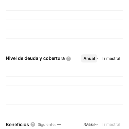
Nivel de deuda y
cobertura
Anual
Más
Trimestral
Beneficios
Anual
Más
Trimestral
Siguiente
:
—