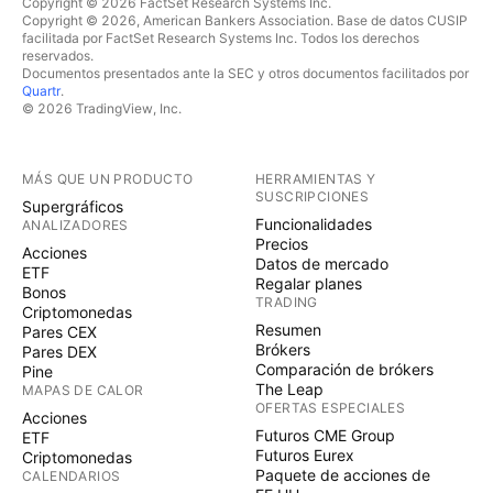
Copyright © 2026 FactSet Research Systems Inc.
Copyright © 2026, American Bankers Association. Base de datos CUSIP
facilitada por FactSet Research Systems Inc. Todos los derechos
reservados.
Documentos presentados ante la SEC y otros documentos facilitados por
Quartr
.
© 2026 TradingView, Inc.
MÁS QUE UN PRODUCTO
HERRAMIENTAS Y
SUSCRIPCIONES
Supergráficos
Funcionalidades
ANALIZADORES
Precios
Acciones
Datos de mercado
ETF
Regalar planes
Bonos
TRADING
Criptomonedas
Resumen
Pares CEX
Brókers
Pares DEX
Comparación de brókers
Pine
The Leap
MAPAS DE CALOR
OFERTAS ESPECIALES
Acciones
Futuros CME Group
ETF
Futuros Eurex
Criptomonedas
Paquete de acciones de
CALENDARIOS