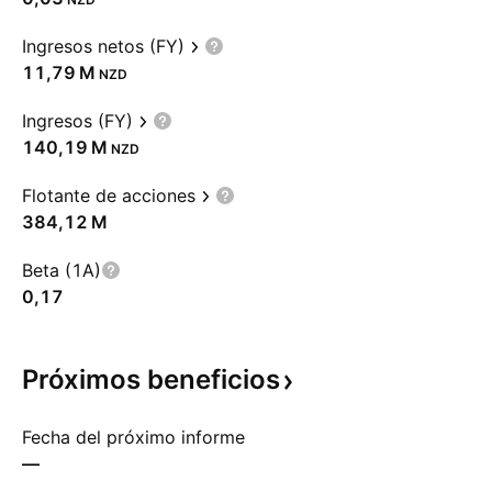
Ingresos netos (FY)
‪11,79 M‬
NZD
Ingresos (FY)
‪140,19 M‬
NZD
Flotante de acciones
‪384,12 M‬
Beta (1A)
0,17
Próximos
beneficios
Fecha del próximo informe
—