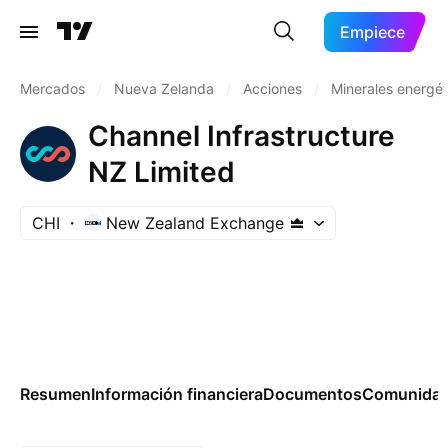
Empiece
Mercados
/
Nueva Zelanda
/
Acciones
/
Minerales energét
Channel Infrastructure
NZ Limited
CHI
New Zealand Exchange
Resumen
Información financiera
Documentos
Comunida