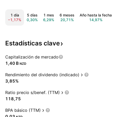
1 día
5 días
1 mes
6 meses
Año hasta la fecha
−1,17%
0,30%
6,29%
20,71%
14,97%
Estadísticas
clave
Capitalización de mercado
‪1,40 B‬
NZD
Rendimiento del dividendo (indicado)
3,85%
Ratio precio s/benef. (TTM)
118,75
BPA básico (TTM)
0,03
NZD