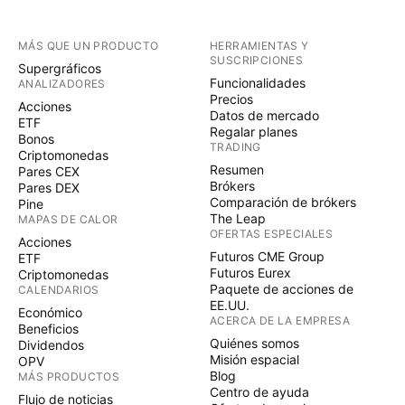
MÁS QUE UN PRODUCTO
HERRAMIENTAS Y
SUSCRIPCIONES
Supergráficos
Funcionalidades
ANALIZADORES
Precios
Acciones
Datos de mercado
ETF
Regalar planes
Bonos
TRADING
Criptomonedas
Resumen
Pares CEX
Brókers
Pares DEX
Comparación de brókers
Pine
The Leap
MAPAS DE CALOR
OFERTAS ESPECIALES
Acciones
Futuros CME Group
ETF
Futuros Eurex
Criptomonedas
Paquete de acciones de
CALENDARIOS
EE.UU.
Económico
ACERCA DE LA EMPRESA
Beneficios
Quiénes somos
Dividendos
Misión espacial
OPV
Blog
MÁS PRODUCTOS
Centro de ayuda
Flujo de noticias