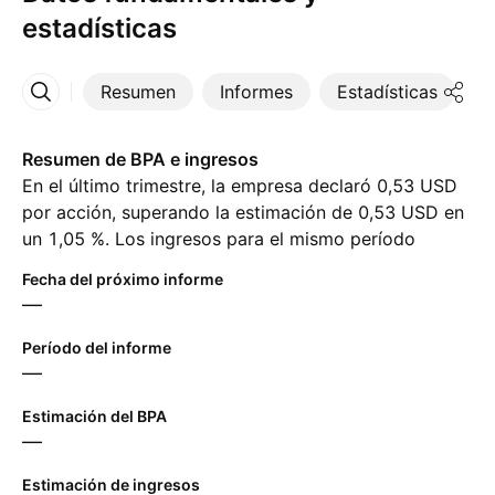
estadísticas
Resumen
Informes
Estadísticas
D
Más
Resumen de BPA e ingresos
En el último trimestre, la empresa declaró 0,53 USD
por acción, superando la estimación de 0,53 USD en
un 1,05 %. Los ingresos para el mismo período
alcanzaron ‪295,29 M‬ USD, a pesar de la estimación
Fecha del próximo informe
de ‪263,33 M‬ USD. Para el próximo trimestre, los
—
analistas esperan 0,68 USD en ganancias por acción
y ‪280,00 M‬ USD en ingresos.
Período del informe
—
Estimación del BPA
—
Estimación de ingresos