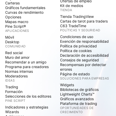
Ofertas de empleo
Carteras
Kit de medios
Gráficos fundamentales
TIENDA
Curvas de rendimiento
Tienda TradingView
Opciones
Cartas de tarot para traders
Mapas macro
C63 TradeTime
Pine Script®
POLÍTICAS Y SEGURIDAD
APLICACIONES
Condiciones de uso
Móvil
Exención de responsabilidad
Desktop
Política de privacidad
COMUNIDAD
Política de cookies
Red social
Declaración de accesibilidad
Muro del amor
Consejos de seguridad
Recomendar a un amigo
Recompensas por detectar
Programa para creadores
errores
Normas internas
Página de estado
Moderadores
SOLUCIONES PARA EMPRESAS
IDEAS
Widgets
Trading
Bibliotecas de gráficos
Formación
Lightweight Charts™
Selecciones de los editores
Gráficos avanzados
PINE SCRIPT
Plataforma de trading
Indicadores y estrategias
OPORTUNIDADES DE
Wizards
CRECIMIENTO