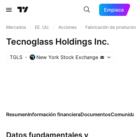
Empiece
Mercados
/
EE. UU.
/
Acciones
/
Fabricación de productos
Tecnoglass Holdings Inc.
TGLS
New York Stock Exchange
Resumen
Información financiera
Documentos
Comunida
Datos fundamentales y