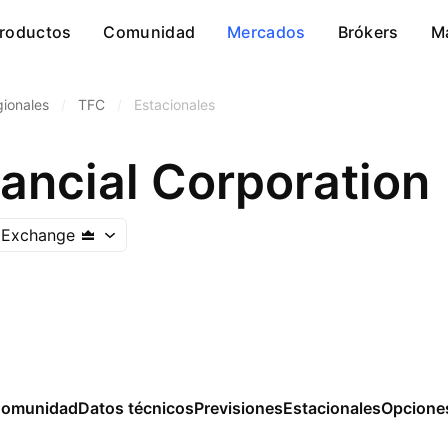
roductos
Comunidad
Mercados
Brókers
M
ionales
/
TFC
/
Estacionales
nancial Corporation
 Exchange
omunidad
Datos técnicos
Previsiones
Estacionales
Opcione