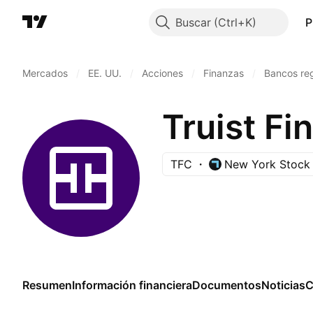
Buscar
P
Mercados
/
EE. UU.
/
Acciones
/
Finanzas
/
Bancos reg
Truist Fi
TFC
New York Stock
Resumen
Información financiera
Documentos
Noticias
C