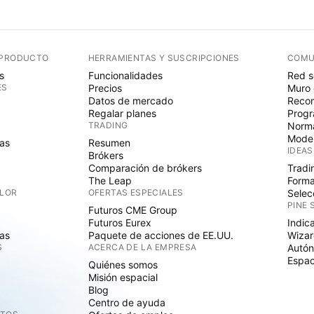
 PRODUCTO
HERRAMIENTAS Y SUSCRIPCIONES
COMU
s
Funcionalidades
Red s
ES
Precios
Muro 
Datos de mercado
Recom
Regalar planes
Progr
TRADING
Norma
Mode
as
Resumen
IDEAS
Brókers
Comparación de brókers
Tradi
The Leap
Forma
ALOR
OFERTAS ESPECIALES
Selec
PINE 
Futuros CME Group
Futuros Eurex
Indic
as
Paquete de acciones de EE.UU.
Wizar
S
ACERCA DE LA EMPRESA
Autó
Espac
Quiénes somos
Misión espacial
Blog
Centro de ayuda