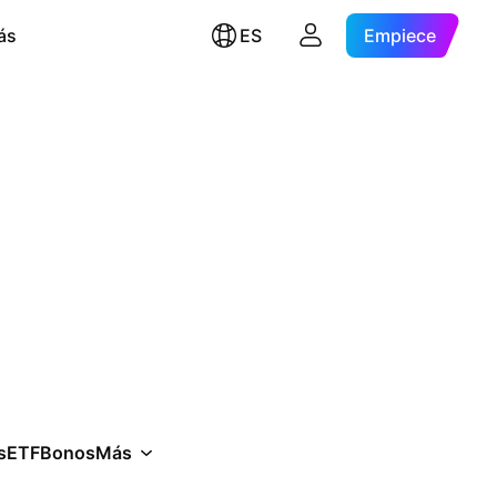
ás
ES
Empiece
s
ETF
Bonos
Más