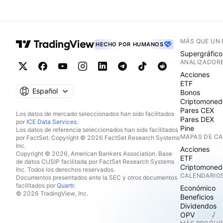
MÁS QUE UN
HECHO POR HUMANOS
Supergráfico
ANALIZADOR
Acciones
ETF
Español
Bonos
Criptomoned
Pares CEX
Los datos de mercado seleccionados han sido facilitados
Pares DEX
por
ICE Data Services
.
Pine
Los datos de referencia seleccionados han sido facilitados
MAPAS DE C
por FactSet. Copyright © 2026 FactSet Research Systems
Inc.
Acciones
Copyright © 2026, American Bankers Association. Base
ETF
de datos CUSIP facilitada por FactSet Research Systems
Criptomoned
Inc. Todos los derechos reservados.
CALENDARIO
Documentos presentados ante la SEC y otros documentos
facilitados por
Quartr
.
Económico
© 2026 TradingView, Inc.
Beneficios
Dividendos
OPV