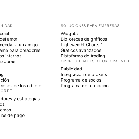
NIDAD
SOLUCIONES PARA EMPRESAS
ocial
Widgets
del amor
Bibliotecas de gráficos
endar a un amigo
Lightweight Charts™
ama para creadores
Gráficos avanzados
s internas
Plataforma de trading
radores
OPORTUNIDADES DE CRECIMIENTO
Publicidad
ng
Integración de brókers
ción
Programa de socios
ciones de los editores
Programa de formación
SCRIPT
adores y estrategias
ds
nomos
ios de pago