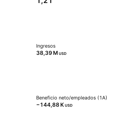
1,21
Ingresos
‪38,39 M‬
USD
Beneficio neto/empleados (1A)
‪−144,88 K‬
USD