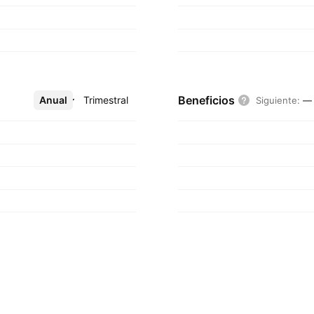
Beneficios
Anual
Más
Trimestral
Siguiente
:
—