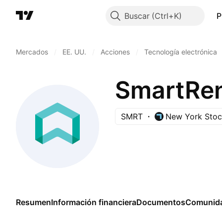
Buscar
P
Mercados
/
EE. UU.
/
Acciones
/
Tecnología electrónica
SmartRent
SMRT
New York Sto
Resumen
Información financiera
Documentos
Comunid