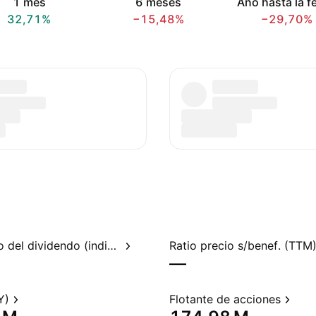
1 mes
6 meses
Año hasta la f
32,71%
−15,48%
−29,70%
Rendimiento del dividendo (indicado)
Ratio precio s/benef. (TTM
—
Y)
Flotante de acciones