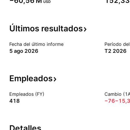
‪−60,56 M‬
‪152,33
USD
Últimos
resultados
Fecha del último informe
Período del
5 ago 2026
T2 2026
Empleados
Empleados (FY)
Cambio (1
418
−76
−15,
Detalles