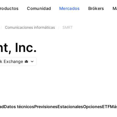
roductos
Comunidad
Mercados
Brókers
M
/
Comunicaciones informáticas
/
SMRT
, Inc.
ck Exchange
ad
Datos técnicos
Previsiones
Estacionales
Opciones
ETF
Má