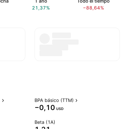
echa
1 año
Todo el tiempo
21,37%
−88,64%
)
BPA básico (TTM)
−0,10
USD
Beta (1A)