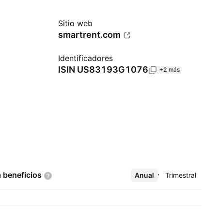
Sitio web
smartrent.com
Identificadores
ISIN
US83193G1076
+2 más
a
beneficios
Anual
Más
Trimestral