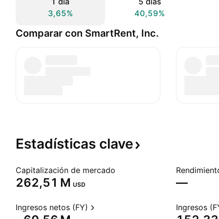
1 día
5 días
3,65%
40,59%
Comparar con SmartRent, Inc.
Estadísticas
clave
Capitalización de mercado
‪262,51 M‬
—
USD
Ingresos netos (FY)
Ingresos (F