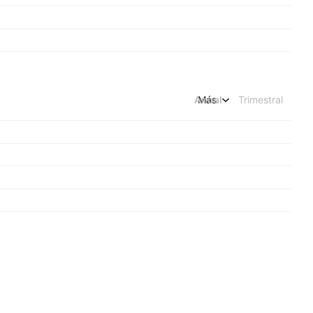
Anual
Más
Trimestral