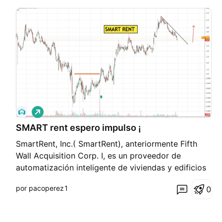
L
a
SMART rent espero impulso ¡
r
g
SmartRent, Inc.( SmartRent), anteriormente Fifth
o
Wall Acquisition Corp. I, es un proveedor de
automatización inteligente de viviendas y edificios
para propietarios, administradores, promotores,
por pacoperez1
0
constructores y residentes