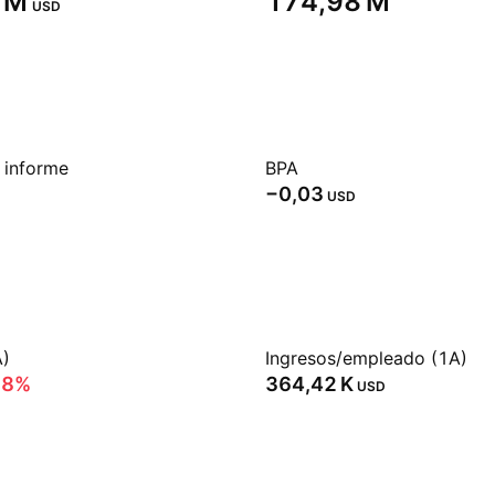
 M‬
‪174,98 M‬
USD
 informe
BPA
−0,03
USD
A)
Ingresos/empleado (1A)
38%
‪364,42 K‬
USD