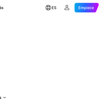
ás
ES
Empiece
s