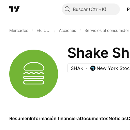
Buscar
P
Mercados
/
EE. UU.
/
Acciones
/
Servicios al consumidor
Shake Sha
SHAK
New York Stoc
Resumen
Información financiera
Documentos
Noticias
C