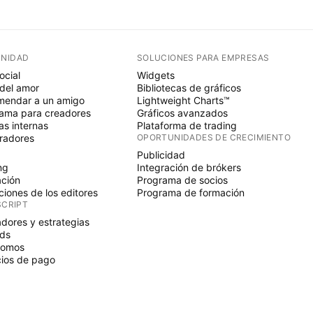
NIDAD
SOLUCIONES PARA EMPRESAS
ocial
Widgets
del amor
Bibliotecas de gráficos
endar a un amigo
Lightweight Charts™
ama para creadores
Gráficos avanzados
s internas
Plataforma de trading
radores
OPORTUNIDADES DE CRECIMIENTO
Publicidad
ng
Integración de brókers
ción
Programa de socios
ciones de los editores
Programa de formación
SCRIPT
adores y estrategias
ds
nomos
ios de pago