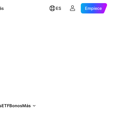
ás
ES
Empiece
s
ETF
Bonos
Más