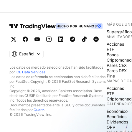
MÁS QUE UN
HECHO POR HUMANOS
Supergráfico
ANALIZADOR
Acciones
ETF
Español
Bonos
Criptomoned
Pares CEX
Los datos de mercado seleccionados han sido facilitados
Pares DEX
por
ICE Data Services
.
Pine
Los datos de referencia seleccionados han sido facilitados
MAPAS DE C
por FactSet. Copyright © 2026 FactSet Research Systems
Inc.
Acciones
Copyright © 2026, American Bankers Association. Base
ETF
de datos CUSIP facilitada por FactSet Research Systems
Criptomoned
Inc. Todos los derechos reservados.
CALENDARIO
Documentos presentados ante la SEC y otros documentos
facilitados por
Quartr
.
Económico
© 2026 TradingView, Inc.
Beneficios
Dividendos
OPV