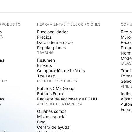
 PRODUCTO
HERRAMIENTAS Y SUSCRIPCIONES
COMU
s
Funcionalidades
Red s
ES
Precios
Muro 
Datos de mercado
Recom
Regalar planes
Progr
TRADING
Norma
Mode
as
Resumen
IDEAS
Brókers
Comparación de brókers
Tradi
The Leap
Forma
ALOR
OFERTAS ESPECIALES
Selec
PINE 
Futuros CME Group
Futuros Eurex
Indic
as
Paquete de acciones de EE.UU.
Wizar
S
ACERCA DE LA EMPRESA
Autó
Espac
Quiénes somos
Misión espacial
Blog
Centro de ayuda