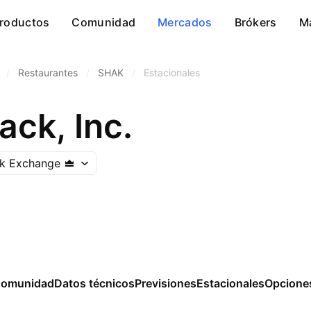
roductos
Comunidad
Mercados
Brókers
M
/
Restaurantes
/
SHAK
/
Estacionales
ck, Inc.
k Exchange
omunidad
Datos técnicos
Previsiones
Estacionales
Opcione