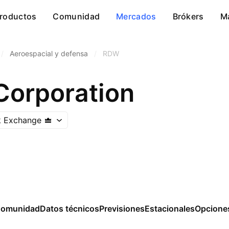
roductos
Comunidad
Mercados
Brókers
M
/
Aeroespacial y defensa
/
RDW
Corporation
k Exchange
omunidad
Datos técnicos
Previsiones
Estacionales
Opcione