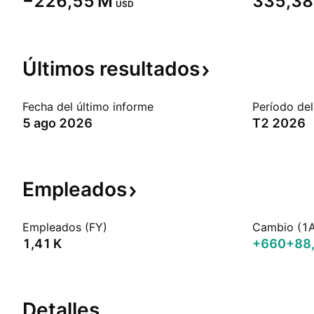
‪−226,55 M‬
‪335,38
USD
Últimos
resultados
Fecha del último informe
Período del
5 ago 2026
T2 2026
Empleados
Empleados (FY)
Cambio (1
‪1,41 K‬
+660
+88
Detalles