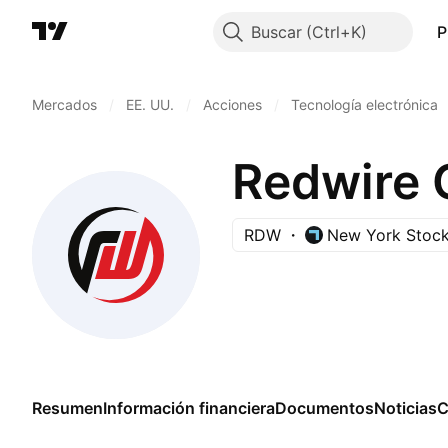
Buscar
P
Mercados
/
EE. UU.
/
Acciones
/
Tecnología electrónica
Redwire 
RDW
New York Stoc
Resumen
Información financiera
Documentos
Noticias
C