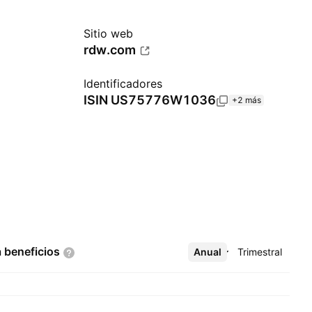
Sitio web
rdw.com
Identificadores
ISIN
US75776W1036
+2 más
a
beneficios
Anual
Más
Trimestral