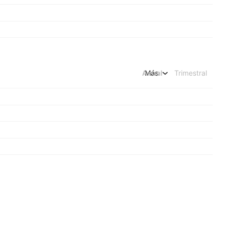
Anual
Más
Trimestral