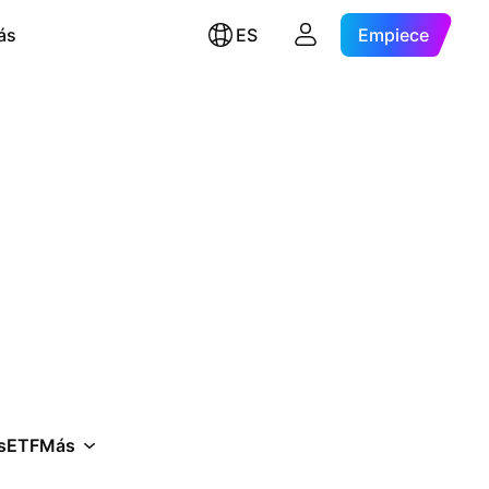
ás
ES
Empiece
s
ETF
Más