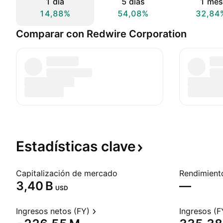
1 día
5 días
1 mes
14,88%
54,08%
32,84
Comparar con Redwire Corporation
Estadísticas
clave
Capitalización de mercado
‪3,40 B‬
—
USD
Ingresos netos (FY)
Ingresos (F