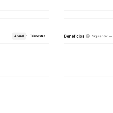
Beneficios
Anual
Más
Trimestral
Siguiente
:
—