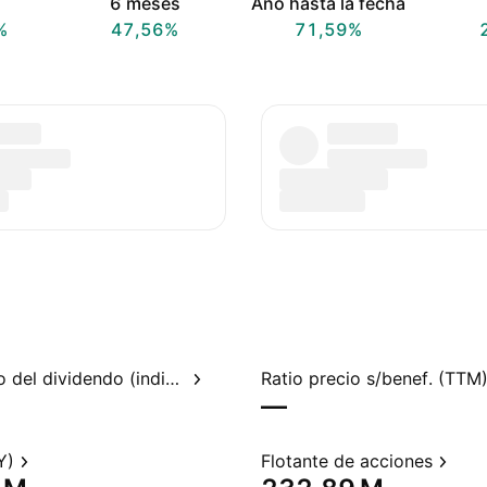
6 meses
Año hasta la fecha
%
47,56%
71,59%
Rendimiento del dividendo (indicado)
Ratio precio s/benef. (TTM
—
Y)
Flotante de acciones