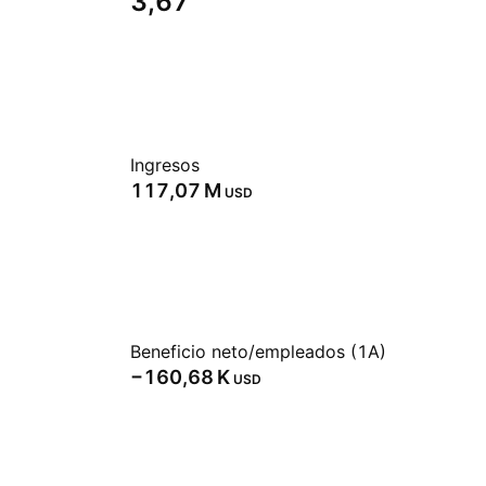
3,67
Ingresos
‪117,07 M‬
USD
Beneficio neto/empleados (1A)
‪−160,68 K‬
USD