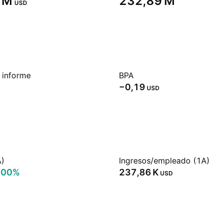
 M‬
‪232,89 M‬
USD
 informe
BPA
−0,19
USD
A)
Ingresos/empleado (1A)
,00%
‪237,86 K‬
USD