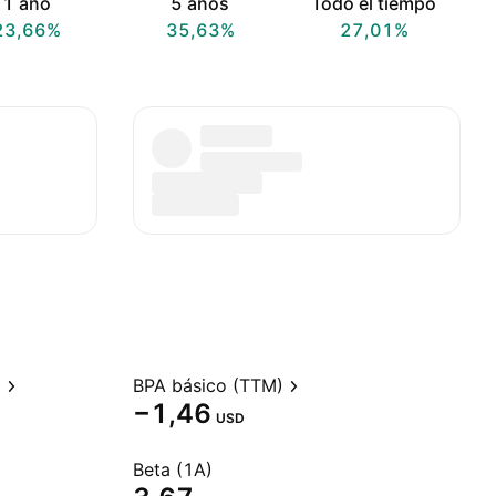
1 año
5 años
Todo el tiempo
23,66%
35,63%
27,01%
)
BPA básico (TTM)
−1,46
USD
Beta (1A)