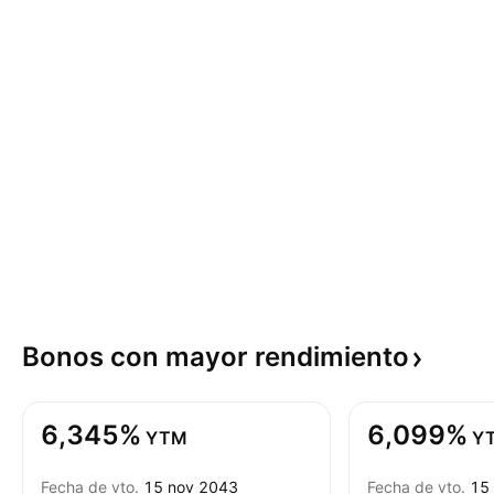
Bonos con mayor
rendimiento
6,345%
6,099%
YTM
Y
Fecha de vto.
15 nov 2043
Fecha de vto.
15