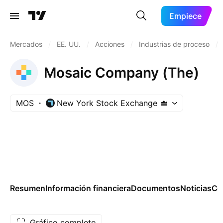
Empiece
Mercados
/
EE. UU.
/
Acciones
/
Industrias de proceso
/
Mosaic Company (The)
MOS
New York Stock Exchange
Resumen
Información financiera
Documentos
Noticias
Co
Gráfico completo