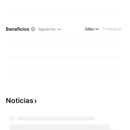
Beneficios
Anual
Más
Trimestral
Siguiente
:
—
Noticias