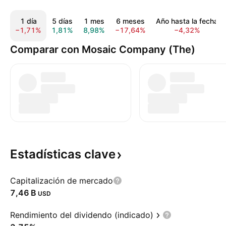
1 día
5 días
1 mes
6 meses
Año hasta la fecha
−1,71%
1,81%
8,98%
−17,64%
−4,32%
Comparar con Mosaic Company (The)
Estadísticas
clave
Capitalización de mercado
‪7,46 B‬
USD
Rendimiento del dividendo (indicado)