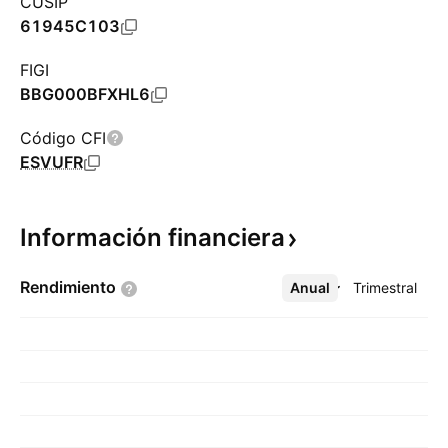
CUSIP
61945C103
FIGI
BBG000BFXHL6
Código CFI
ESVUFR
Información
financiera
Rendimiento
Anual
Más
Trimestral