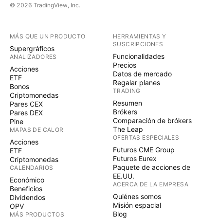
© 2026 TradingView, Inc.
MÁS QUE UN PRODUCTO
HERRAMIENTAS Y
SUSCRIPCIONES
Supergráficos
Funcionalidades
ANALIZADORES
Precios
Acciones
Datos de mercado
ETF
Regalar planes
Bonos
TRADING
Criptomonedas
Resumen
Pares CEX
Brókers
Pares DEX
Comparación de brókers
Pine
The Leap
MAPAS DE CALOR
OFERTAS ESPECIALES
Acciones
Futuros CME Group
ETF
Futuros Eurex
Criptomonedas
Paquete de acciones de
CALENDARIOS
EE.UU.
Económico
ACERCA DE LA EMPRESA
Beneficios
Quiénes somos
Dividendos
Misión espacial
OPV
Blog
MÁS PRODUCTOS