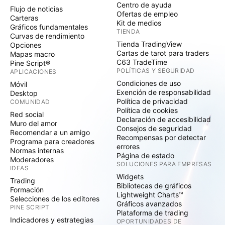
Centro de ayuda
Flujo de noticias
Ofertas de empleo
Carteras
Kit de medios
Gráficos fundamentales
TIENDA
Curvas de rendimiento
Tienda TradingView
Opciones
Cartas de tarot para traders
Mapas macro
C63 TradeTime
Pine Script®
POLÍTICAS Y SEGURIDAD
APLICACIONES
Condiciones de uso
Móvil
Exención de responsabilidad
Desktop
Política de privacidad
COMUNIDAD
Política de cookies
Red social
Declaración de accesibilidad
Muro del amor
Consejos de seguridad
Recomendar a un amigo
Recompensas por detectar
Programa para creadores
errores
Normas internas
Página de estado
Moderadores
SOLUCIONES PARA EMPRESAS
IDEAS
Widgets
Trading
Bibliotecas de gráficos
Formación
Lightweight Charts™
Selecciones de los editores
Gráficos avanzados
PINE SCRIPT
Plataforma de trading
Indicadores y estrategias
OPORTUNIDADES DE