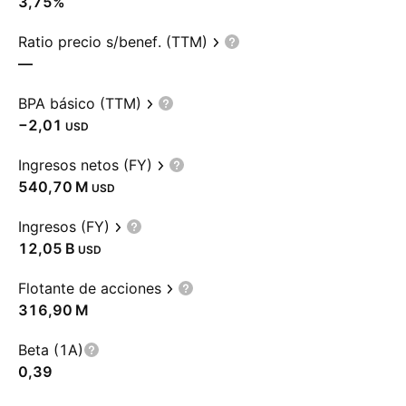
3,75%
Ratio precio s/benef. (TTM)
—
BPA básico (TTM)
−2,01
USD
Ingresos netos (FY)
‪540,70 M‬
USD
Ingresos (FY)
‪12,05 B‬
USD
Flotante de acciones
‪316,90 M‬
Beta (1A)
0,39