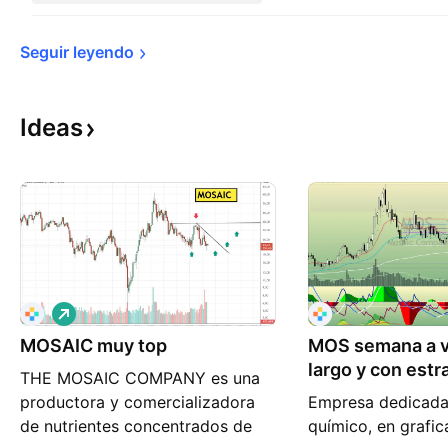
Seguir 
leyendo
Ideas
L
a
MOSAIC muy top
r
MOS semana a vi
g
largo y con estr
THE MOSAIC COMPANY es una
o
productora y comercializadora
Empresa dedicada 
de nutrientes concentrados de
químico, en grafi