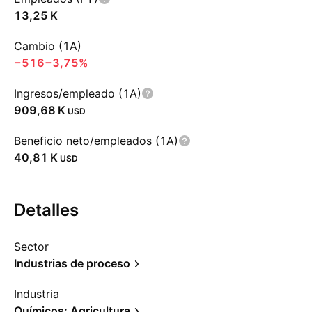
‪13,25 K‬
Cambio (1A)
−516
−3,75%
Ingresos/empleado (1A)
‪909,68 K‬
USD
Beneficio neto/empleados (1A)
‪40,81 K‬
USD
Detalles
Sector
Industrias de proceso
Industria
Químicos: Agricultura