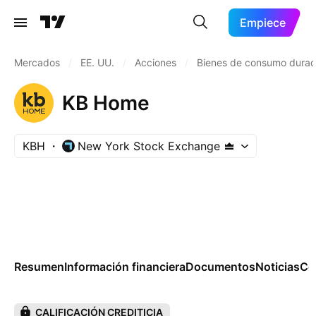
Empiece
Mercados
/
EE. UU.
/
Acciones
/
Bienes de consumo durad
KB Home
KBH
New York Stock Exchange
Resumen
Información financiera
Documentos
Noticias
Co
CALIFICACIÓN CREDITICIA