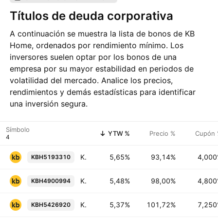
Títulos de deuda corporativa
A continuación se muestra la lista de bonos de KB
Home, ordenados por rendimiento mínimo. Los
inversores suelen optar por los bonos de una
empresa por su mayor estabilidad en periodos de
volatilidad del mercado. Analice los precios,
rendimientos y demás estadísticas para identificar
una inversión segura.
Símbolo
YTW %
Precio %
Cupón
KB Home 4.0% 15-JUN-2031
5,65%
93,14%
4,00
KBH5193310
KB Home 4.8% 15-NOV-2029
5,48%
98,00%
4,80
KBH4900994
KB Home 7.25% 15-JUL-2030
5,37%
101,72%
7,25
KBH5426920