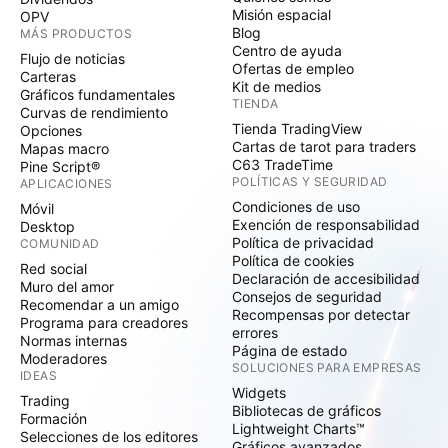
Misión espacial
OPV
Blog
MÁS PRODUCTOS
Centro de ayuda
Flujo de noticias
Ofertas de empleo
Carteras
Kit de medios
Gráficos fundamentales
TIENDA
Curvas de rendimiento
Tienda TradingView
Opciones
Cartas de tarot para traders
Mapas macro
C63 TradeTime
Pine Script®
POLÍTICAS Y SEGURIDAD
APLICACIONES
Condiciones de uso
Móvil
Exención de responsabilidad
Desktop
Política de privacidad
COMUNIDAD
Política de cookies
Red social
Declaración de accesibilidad
Muro del amor
Consejos de seguridad
Recomendar a un amigo
Recompensas por detectar
Programa para creadores
errores
Normas internas
Página de estado
Moderadores
SOLUCIONES PARA EMPRESAS
IDEAS
Widgets
Trading
Bibliotecas de gráficos
Formación
Lightweight Charts™
Selecciones de los editores
Gráficos avanzados