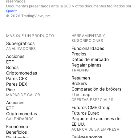
reservados.
Documentos presentados ante la SEC y otros documentos facilitados por
Quartr
.
© 2026 TradingView, Inc.
MÁS QUE UN PRODUCTO
HERRAMIENTAS Y
SUSCRIPCIONES
Supergráficos
Funcionalidades
ANALIZADORES
Precios
Acciones
Datos de mercado
ETF
Regalar planes
Bonos
TRADING
Criptomonedas
Resumen
Pares CEX
Brókers
Pares DEX
Comparación de brókers
Pine
The Leap
MAPAS DE CALOR
OFERTAS ESPECIALES
Acciones
Futuros CME Group
ETF
Futuros Eurex
Criptomonedas
Paquete de acciones de
CALENDARIOS
EE.UU.
Económico
ACERCA DE LA EMPRESA
Beneficios
Quiénes somos
Dividendos