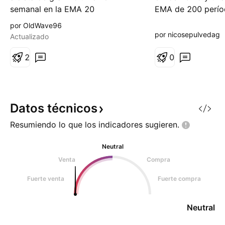
semanal en la EMA 20
EMA de 200 perío
Acumulación en diario Cruce de
46.3, mostrando 
por OldWave96
MACD en diario Algo de fé
para mantener una
por nicosepulvedag
Actualizado
alcista más sosten
2
Actualmente se en
0
triángulo de cons
de romper por sob
daría lugar a un p
al
Datos
técnicos
Resumiendo lo que los indicadores
sugieren.
Neutral
Venta
Compra
Fuerte venta
Fuerte compra
Neutral