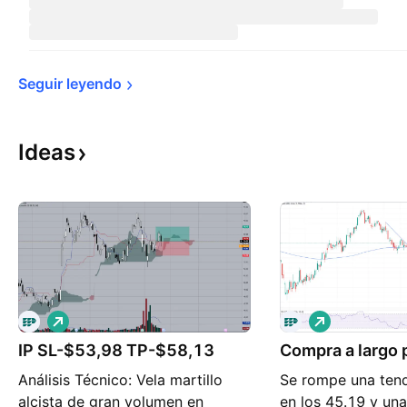
Seguir 
leyendo
Ideas
L
L
a
a
r
IP SL-$53,98 TP-$58,13
Compra a largo 
r
g
g
Análisis Técnico: Vela martillo
Se rompe una tend
o
o
alcista de gran volumen en
en los 45.19 y una