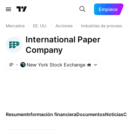
Empiece
Mercados
/
EE. UU.
/
Acciones
/
Industrias de proceso
/
International Paper
Company
IP
New York Stock Exchange
Resumen
Información financiera
Documentos
Noticias
Co