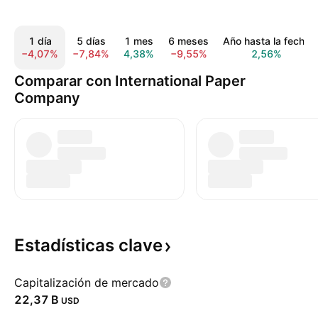
1 día
5 días
1 mes
6 meses
Año hasta la fecha
−4,07%
−7,84%
4,38%
−9,55%
2,56%
Comparar con International Paper
Company
Estadísticas
clave
Capitalización de mercado
‪22,37 B‬
USD