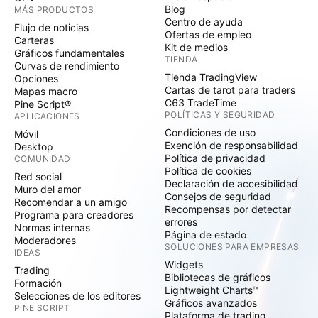
Blog
MÁS PRODUCTOS
Centro de ayuda
Flujo de noticias
Ofertas de empleo
Carteras
Kit de medios
Gráficos fundamentales
TIENDA
Curvas de rendimiento
Tienda TradingView
Opciones
Cartas de tarot para traders
Mapas macro
C63 TradeTime
Pine Script®
POLÍTICAS Y SEGURIDAD
APLICACIONES
Condiciones de uso
Móvil
Exención de responsabilidad
Desktop
Política de privacidad
COMUNIDAD
Política de cookies
Red social
Declaración de accesibilidad
Muro del amor
Consejos de seguridad
Recomendar a un amigo
Recompensas por detectar
Programa para creadores
errores
Normas internas
Página de estado
Moderadores
SOLUCIONES PARA EMPRESAS
IDEAS
Widgets
Trading
Bibliotecas de gráficos
Formación
Lightweight Charts™
Selecciones de los editores
Gráficos avanzados
PINE SCRIPT
Plataforma de trading