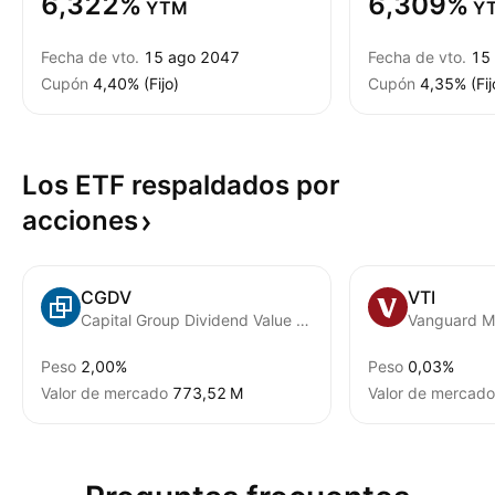
6,322%
6,309%
YTM
Y
Fecha de vto.
15 ago 2047
Fecha de vto.
15
Cupón
4,40% (Fijo)
Cupón
4,35% (Fij
Los ETF respaldados por
acciones
CGDV
VTI
Capital Group Dividend Value ETF
Peso
2,00%
Peso
0,03%
Valor de mercado
‪773,52 M‬
Valor de mercado