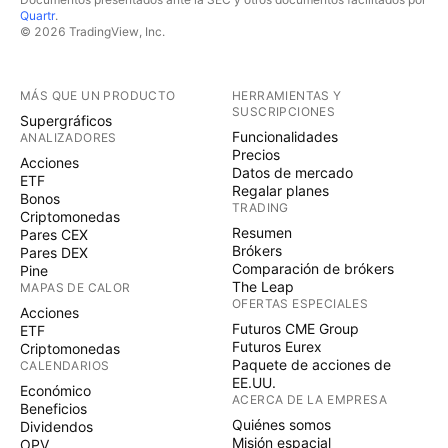
Quartr
.
© 2026 TradingView, Inc.
MÁS QUE UN PRODUCTO
HERRAMIENTAS Y
SUSCRIPCIONES
Supergráficos
Funcionalidades
ANALIZADORES
Precios
Acciones
Datos de mercado
ETF
Regalar planes
Bonos
TRADING
Criptomonedas
Resumen
Pares CEX
Brókers
Pares DEX
Comparación de brókers
Pine
The Leap
MAPAS DE CALOR
OFERTAS ESPECIALES
Acciones
Futuros CME Group
ETF
Futuros Eurex
Criptomonedas
Paquete de acciones de
CALENDARIOS
EE.UU.
Económico
ACERCA DE LA EMPRESA
Beneficios
Quiénes somos
Dividendos
Misión espacial
OPV