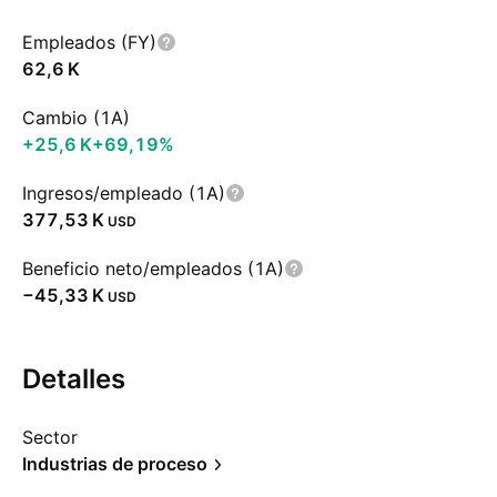
Empleados (FY)
‪62,6 K‬
Cambio (1A)
‪+25,6 K‬
+69,19%
Ingresos/empleado (1A)
‪377,53 K‬
USD
Beneficio neto/empleados (1A)
‪−45,33 K‬
USD
Detalles
Sector
Industrias de proceso