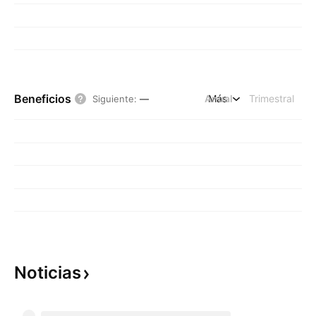
Beneficios
Anual
Más
Trimestral
Siguiente
:
—
Noticias