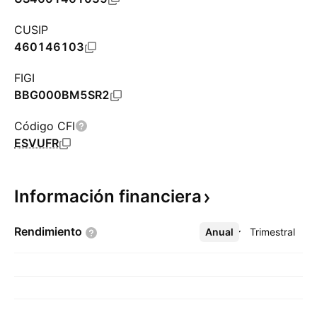
CUSIP
460146103
FIGI
BBG000BM5SR2
Código CFI
ESVUFR
Información
financiera
Rendimiento
Anual
Más
Trimestral