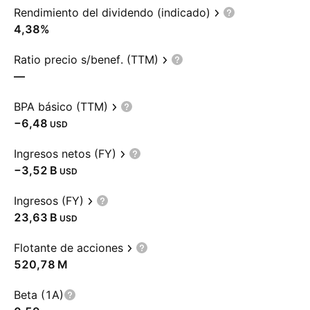
Rendimiento del dividendo (indicado)
4,38%
Ratio precio s/benef. (TTM)
—
BPA básico (TTM)
−6,48
USD
Ingresos netos (FY)
‪−3,52 B‬
USD
Ingresos (FY)
‪23,63 B‬
USD
Flotante de acciones
‪520,78 M‬
Beta (1A)