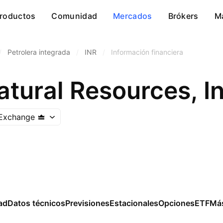
roductos
Comunidad
Mercados
Brókers
M
/
Petrolera integrada
/
INR
/
Información financiera
Natural Resources, I
Exchange
ad
Datos técnicos
Previsiones
Estacionales
Opciones
ETF
Má