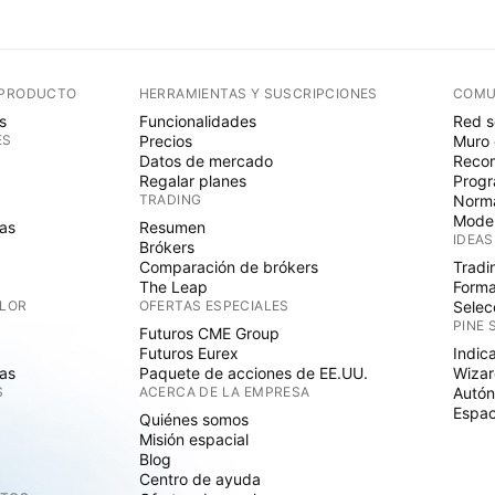
 PRODUCTO
HERRAMIENTAS Y SUSCRIPCIONES
COMU
s
Funcionalidades
Red s
ES
Precios
Muro 
Datos de mercado
Recom
Regalar planes
Progr
TRADING
Norma
Mode
as
Resumen
IDEAS
Brókers
Comparación de brókers
Tradi
The Leap
Forma
ALOR
OFERTAS ESPECIALES
Selec
PINE 
Futuros CME Group
Futuros Eurex
Indic
as
Paquete de acciones de EE.UU.
Wizar
S
ACERCA DE LA EMPRESA
Autó
Espac
Quiénes somos
Misión espacial
Blog
Centro de ayuda