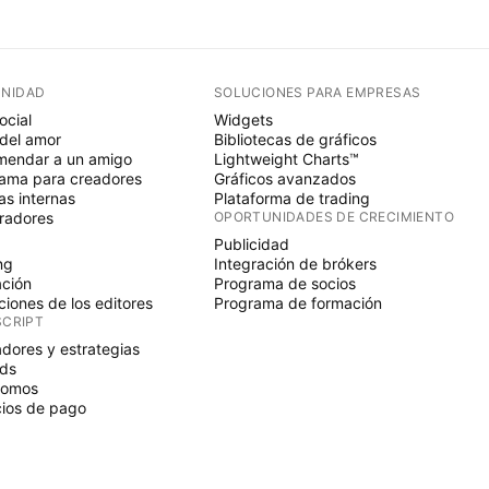
NIDAD
SOLUCIONES PARA EMPRESAS
ocial
Widgets
del amor
Bibliotecas de gráficos
endar a un amigo
Lightweight Charts™
ama para creadores
Gráficos avanzados
s internas
Plataforma de trading
radores
OPORTUNIDADES DE CRECIMIENTO
Publicidad
ng
Integración de brókers
ción
Programa de socios
ciones de los editores
Programa de formación
SCRIPT
adores y estrategias
ds
nomos
ios de pago