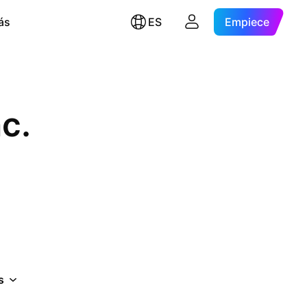
ás
ES
Empiece
nc.
s