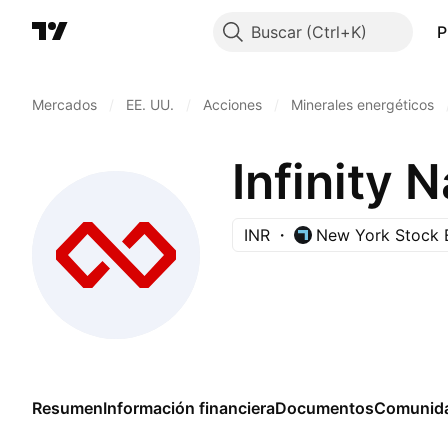
Buscar
P
Mercados
/
EE. UU.
/
Acciones
/
Minerales energéticos
Infinity 
INR
New York Stock 
Resumen
Información financiera
Documentos
Comunid