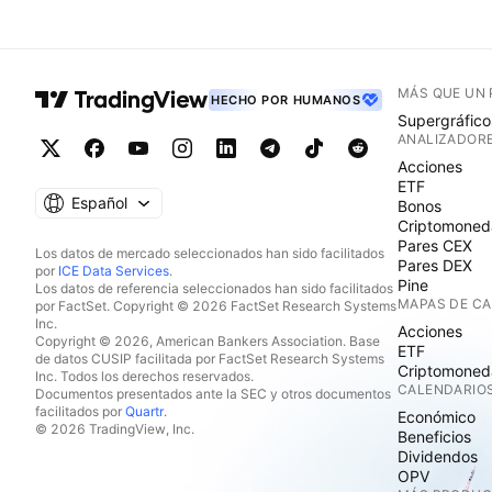
MÁS QUE UN
HECHO POR HUMANOS
Supergráfico
ANALIZADOR
Acciones
ETF
Español
Bonos
Criptomoned
Pares CEX
Los datos de mercado seleccionados han sido facilitados
Pares DEX
por
ICE Data Services
.
Pine
Los datos de referencia seleccionados han sido facilitados
MAPAS DE C
por FactSet. Copyright © 2026 FactSet Research Systems
Inc.
Acciones
Copyright © 2026, American Bankers Association. Base
ETF
de datos CUSIP facilitada por FactSet Research Systems
Criptomoned
Inc. Todos los derechos reservados.
CALENDARIO
Documentos presentados ante la SEC y otros documentos
facilitados por
Quartr
.
Económico
© 2026 TradingView, Inc.
Beneficios
Dividendos
OPV