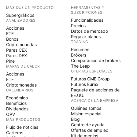
MÁS QUE UN PRODUCTO
HERRAMIENTAS Y
SUSCRIPCIONES
Supergráficos
Funcionalidades
ANALIZADORES
Precios
Acciones
Datos de mercado
ETF
Regalar planes
Bonos
TRADING
Criptomonedas
Resumen
Pares CEX
Brókers
Pares DEX
Comparación de brókers
Pine
The Leap
MAPAS DE CALOR
OFERTAS ESPECIALES
Acciones
Futuros CME Group
ETF
Futuros Eurex
Criptomonedas
Paquete de acciones de
CALENDARIOS
EE.UU.
Económico
ACERCA DE LA EMPRESA
Beneficios
Quiénes somos
Dividendos
Misión espacial
OPV
Blog
MÁS PRODUCTOS
Centro de ayuda
Flujo de noticias
Ofertas de empleo
Carteras
Kit de medios