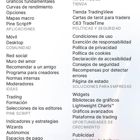
Gráficos fundamentales
TIENDA
Curvas de rendimiento
Tienda TradingView
Opciones
Cartas de tarot para traders
Mapas macro
C63 TradeTime
Pine Script®
POLÍTICAS Y SEGURIDAD
APLICACIONES
Condiciones de uso
Móvil
Exención de responsabilidad
Desktop
Política de privacidad
COMUNIDAD
Política de cookies
Red social
Declaración de accesibilidad
Muro del amor
Consejos de seguridad
Recomendar a un amigo
Recompensas por detectar
Programa para creadores
errores
Normas internas
Página de estado
Moderadores
SOLUCIONES PARA EMPRESAS
IDEAS
Widgets
Trading
Bibliotecas de gráficos
Formación
Lightweight Charts™
Selecciones de los editores
Gráficos avanzados
PINE SCRIPT
Plataforma de trading
Indicadores y estrategias
OPORTUNIDADES DE
Wizards
CRECIMIENTO
Autónomos
Publicidad
Espacios de pago