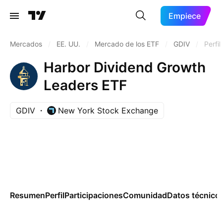
Empiece
Mercados
/
EE. UU.
/
Mercado de los ETF
/
GDIV
/
Perfil
Harbor Dividend Growth
Leaders ETF
GDIV
New York Stock Exchange
Resumen
Perfil
Participaciones
Comunidad
Datos técnico