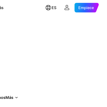
ás
ES
Empiece
nos
Más