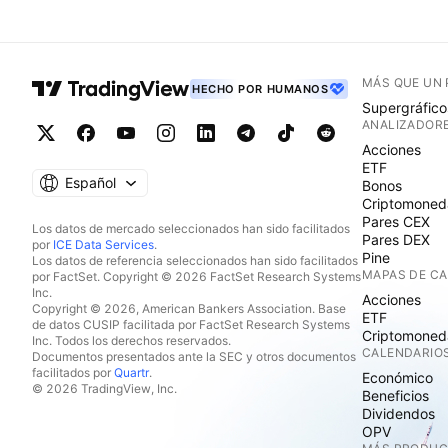
MÁS QUE UN
HECHO POR HUMANOS
Supergráfico
ANALIZADOR
Acciones
ETF
Español
Bonos
Criptomoned
Pares CEX
Los datos de mercado seleccionados han sido facilitados
Pares DEX
por
ICE Data Services
.
Pine
Los datos de referencia seleccionados han sido facilitados
MAPAS DE C
por FactSet. Copyright © 2026 FactSet Research Systems
Inc.
Acciones
Copyright © 2026, American Bankers Association. Base
ETF
de datos CUSIP facilitada por FactSet Research Systems
Criptomoned
Inc. Todos los derechos reservados.
CALENDARIO
Documentos presentados ante la SEC y otros documentos
facilitados por
Quartr
.
Económico
© 2026 TradingView, Inc.
Beneficios
Dividendos
OPV