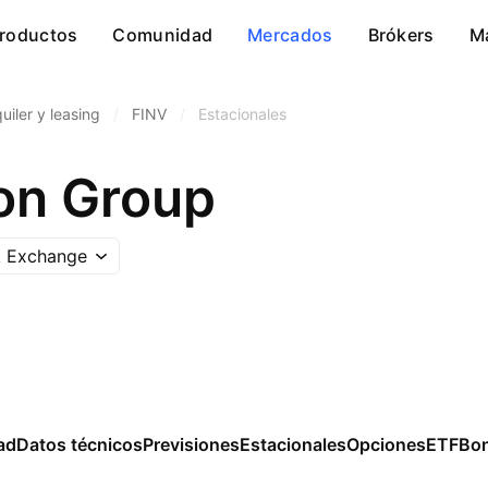
roductos
Comunidad
Mercados
Brókers
M
uiler y leasing
/
FINV
/
Estacionales
ion Group
k Exchange
ad
Datos técnicos
Previsiones
Estacionales
Opciones
ETF
Bo