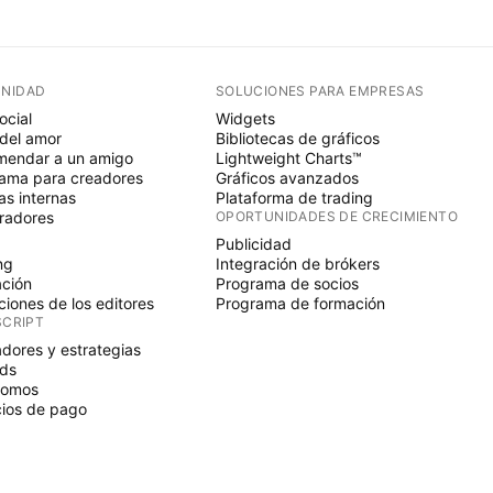
NIDAD
SOLUCIONES PARA EMPRESAS
ocial
Widgets
del amor
Bibliotecas de gráficos
endar a un amigo
Lightweight Charts™
ama para creadores
Gráficos avanzados
s internas
Plataforma de trading
radores
OPORTUNIDADES DE CRECIMIENTO
Publicidad
ng
Integración de brókers
ción
Programa de socios
ciones de los editores
Programa de formación
SCRIPT
adores y estrategias
ds
nomos
ios de pago