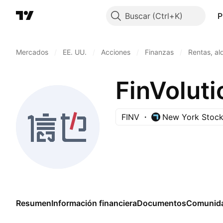
Buscar
P
Mercados
/
EE. UU.
/
Acciones
/
Finanzas
/
Rentas, alq
FinVolut
FINV
New York Stoc
Resumen
Información financiera
Documentos
Comunid