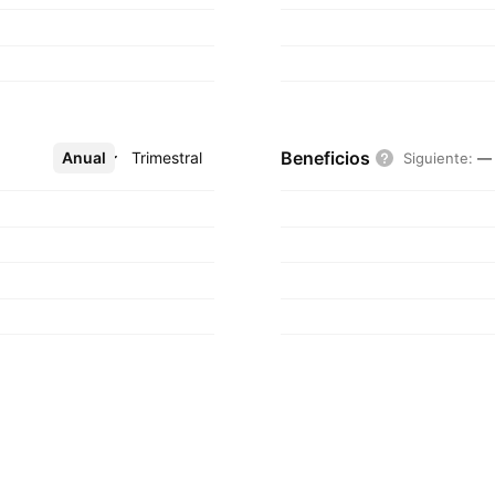
Beneficios
Anual
Más
Trimestral
Siguiente
:
—