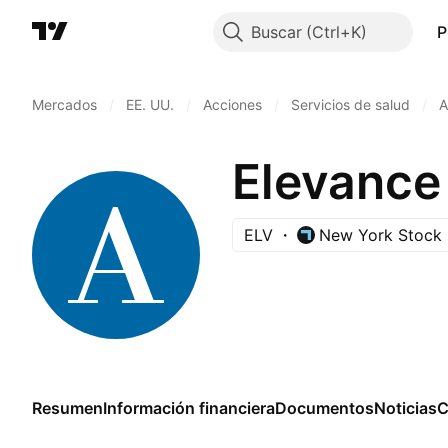
Buscar
P
Mercados
/
EE. UU.
/
Acciones
/
Servicios de salud
/
A
Elevance 
ELV
New York Stock
Resumen
Información financiera
Documentos
Noticias
C