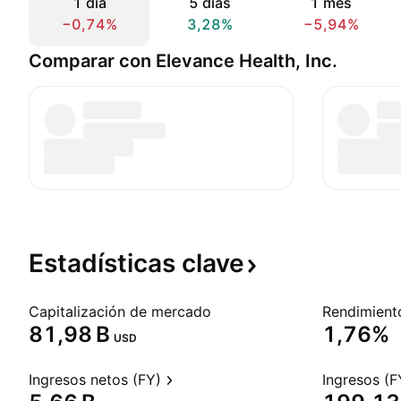
1 día
5 días
1 mes
−0,74%
3,28%
−5,94%
Comparar con Elevance Health, Inc.
Estadísticas
clave
Capitalización de mercado
‪81,98 B‬
1,76%
USD
Ingresos netos (FY)
Ingresos (F