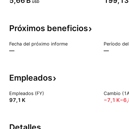
‪5,66 B‬
‪199,13 
USD
Próximos
beneficios
Fecha del próximo informe
Período del
—
—
Empleados
Empleados (FY)
Cambio (1
‪97,1 K‬
‪−7,1 K‬
−6
Detalles