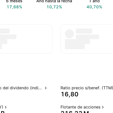
6 meses
Año hasta la fecha
1 año
17,68%
10,72%
40,70%
Rendimiento del dividendo (indicado)
Ratio precio s/benef. (TTM
16,80
Y)
Flotante de acciones