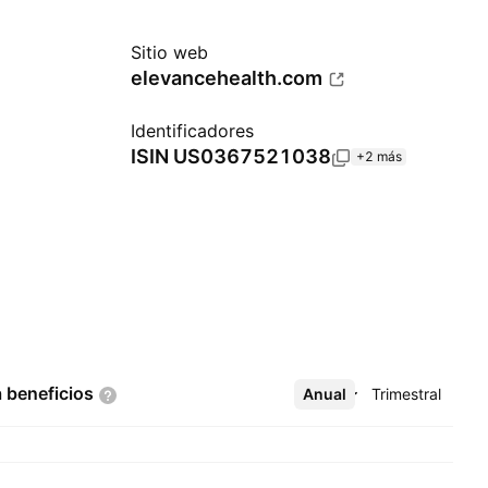
Sitio web
elevancehealth.com
Identificadores
ISIN
US0367521038
+2 más
a
beneficios
Anual
Más
Trimestral