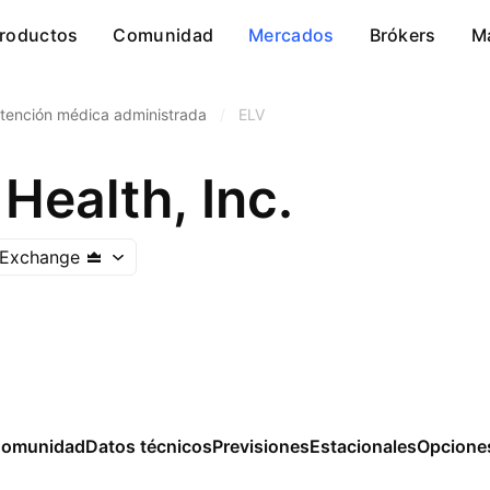
roductos
Comunidad
Mercados
Brókers
M
tención médica administrada
/
ELV
Health, Inc.
 Exchange
omunidad
Datos técnicos
Previsiones
Estacionales
Opcione