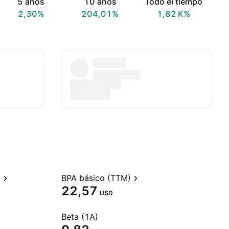
5 años
10 años
Todo el tiempo
2,30%
204,01%
‪1,82 K‬%
)
BPA básico (TTM)
22,57
USD
Beta (1A)