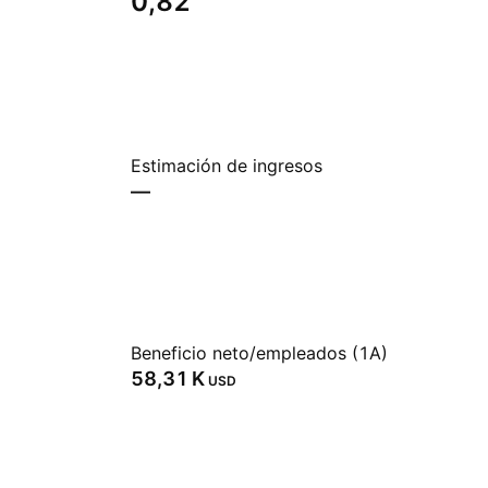
0,82
Estimación de ingresos
—
Beneficio neto/empleados (1A)
‪58,31 K‬
USD