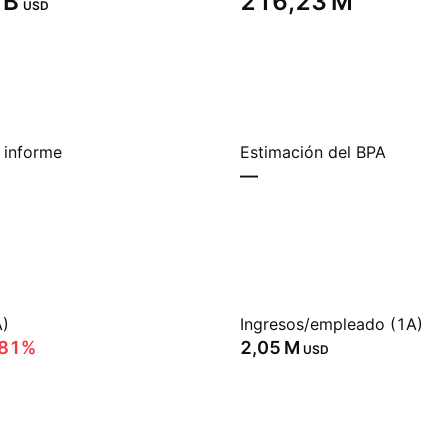
B‬
‪216,23 M‬
USD
 informe
Estimación del BPA
—
A)
Ingresos/empleado (1A)
,81%
‪2,05 M‬
USD