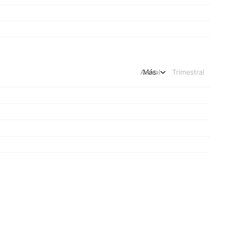
Anual
Más
Trimestral