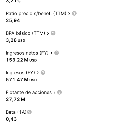
3,21%
Ratio precio s/benef. (TTM)
25,94
BPA básico (TTM)
3,28
USD
Ingresos netos (FY)
‪153,22 M‬
USD
Ingresos (FY)
‪571,47 M‬
USD
Flotante de acciones
‪27,72 M‬
Beta (1A)
0,43