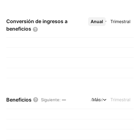
Conversión de ingresos a
Anual
Más
Trimestral
beneficios
Beneficios
Anual
Más
Trimestral
Siguiente
:
—