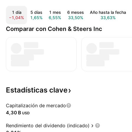
1 día
5 días
1 mes
6 meses
Año hasta la fecha
−1,04%
1,65%
6,55%
33,50%
33,63%
Comparar con Cohen & Steers Inc
Estadísticas
clave
Capitalización de mercado
‪4,30 B‬
USD
Rendimiento del dividendo (indicado)