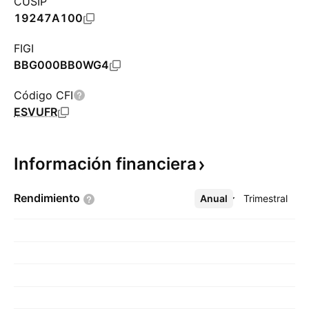
CUSIP
19247A100
FIGI
BBG000BB0WG4
Código CFI
ESVUFR
Información
financiera
Rendimiento
Anual
Más
Trimestral