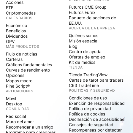
Acciones
Futuros CME Group
ETF
Futuros Eurex
Criptomonedas
Paquete de acciones de
CALENDARIOS
EE.UU.
Económico
ACERCA DE LA EMPRESA
Beneficios
Quiénes somos
Dividendos
Misión espacial
OPV
Blog
MÁS PRODUCTOS
Centro de ayuda
Flujo de noticias
Ofertas de empleo
Carteras
Kit de medios
Gráficos fundamentales
TIENDA
Curvas de rendimiento
Tienda TradingView
Opciones
Cartas de tarot para traders
Mapas macro
C63 TradeTime
Pine Script®
POLÍTICAS Y SEGURIDAD
APLICACIONES
Condiciones de uso
Móvil
Exención de responsabilidad
Desktop
Política de privacidad
COMUNIDAD
Política de cookies
Red social
Declaración de accesibilidad
Muro del amor
Consejos de seguridad
Recomendar a un amigo
Recompensas por detectar
Programa para creadores