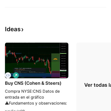
Ideas
L
a
Buy CNS (Cohen & Steers)
r
Ver todas l
g
Compra NYSE:CNS Datos de
o
entrada en el gráfico
⚠Fundamentos y observaciones:
- P/E 24.81x (Max 33.44x; Media