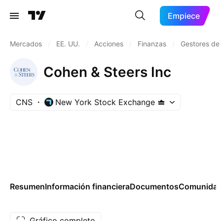
Empiece
Mercados
/
EE. UU.
/
Acciones
/
Finanzas
/
Gestores de 
Cohen & Steers Inc
CNS
New York Stock Exchange
Resumen
Información financiera
Documentos
Comunida
Gráfico completo