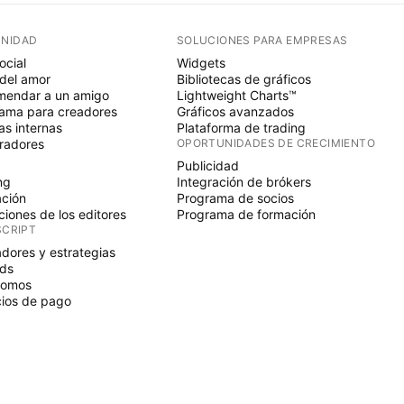
NIDAD
SOLUCIONES PARA EMPRESAS
ocial
Widgets
del amor
Bibliotecas de gráficos
endar a un amigo
Lightweight Charts™
ama para creadores
Gráficos avanzados
s internas
Plataforma de trading
radores
OPORTUNIDADES DE CRECIMIENTO
Publicidad
ng
Integración de brókers
ción
Programa de socios
ciones de los editores
Programa de formación
SCRIPT
adores y estrategias
ds
nomos
ios de pago