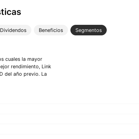
ticas
Dividendos
Beneficios
Segmentos
os cuales la mayor
ejor rendimiento, Link
D del año previo. La
entando ‪114,38 M‬
r.