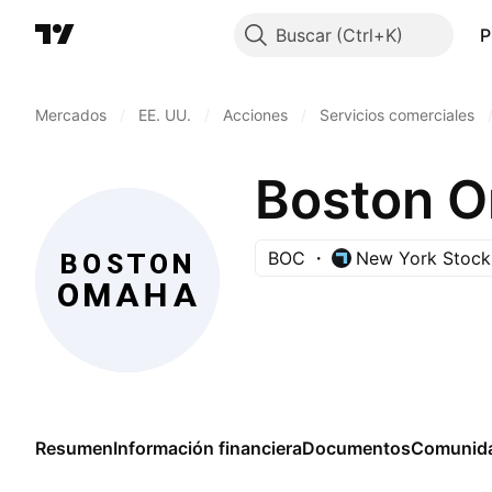
Buscar
P
Mercados
/
EE. UU.
/
Acciones
/
Servicios comerciales
Boston O
BOC
New York Stock
Resumen
Información financiera
Documentos
Comunid