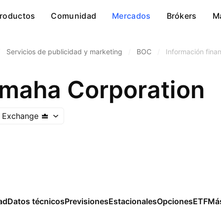
roductos
Comunidad
Mercados
Brókers
M
/
Servicios de publicidad y marketing
/
BOC
/
Información fina
maha Corporation
 Exchange
ad
Datos técnicos
Previsiones
Estacionales
Opciones
ETF
Má