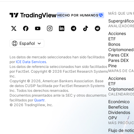
MÁS QUE UN
HECHO POR HUMANOS
Supergráfico
ANALIZADOR
Acciones
ETF
Español
Bonos
Criptomoned
Pares CEX
Los datos de mercado seleccionados han sido facilitados
Pares DEX
por
ICE Data Services
.
Pine
Los datos de referencia seleccionados han sido facilitados
MAPAS DE C
por FactSet. Copyright © 2026 FactSet Research Systems
Inc.
Acciones
Copyright © 2026, American Bankers Association. Base
ETF
de datos CUSIP facilitada por FactSet Research Systems
Criptomoned
Inc. Todos los derechos reservados.
CALENDARIO
Documentos presentados ante la SEC y otros documentos
facilitados por
Quartr
.
Económico
© 2026 TradingView, Inc.
Beneficios
Dividendos
OPV
MÁS PRODU
Flujo de noti