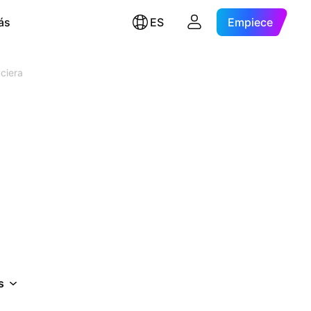
ás
ES
Empiece
nciera
s