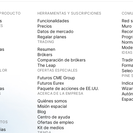
 PRODUCTO
HERRAMIENTAS Y SUSCRIPCIONES
COMU
s
Funcionalidades
Red s
ES
Precios
Muro 
Datos de mercado
Recom
Regalar planes
Progr
TRADING
Norma
Mode
as
Resumen
IDEAS
Brókers
Comparación de brókers
Tradi
The Leap
Forma
ALOR
OFERTAS ESPECIALES
Selec
PINE 
Futuros CME Group
Futuros Eurex
Indic
as
Paquete de acciones de EE.UU.
Wizar
S
ACERCA DE LA EMPRESA
Autó
Espac
Quiénes somos
Misión espacial
Blog
Centro de ayuda
CTOS
Ofertas de empleo
Kit de medios
cias
TIENDA