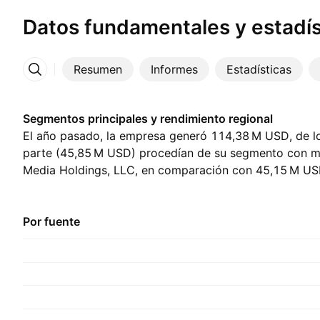
Datos fundamentales y estadís
Resumen
Informes
Estadísticas
Más
Segmentos principales y rendimiento regional
El año pasado, la empresa generó ‪114,38 M‬ USD, de l
parte (‪45,85 M‬ USD) procedían de su segmento con m
Media Holdings, LLC, en comparación con ‪45,15 M‬ US
mayor contribución provino de Estados Unidos, repres
USD el año pasado., con ‪108,27 M‬ USD del año anterio
Por fuente