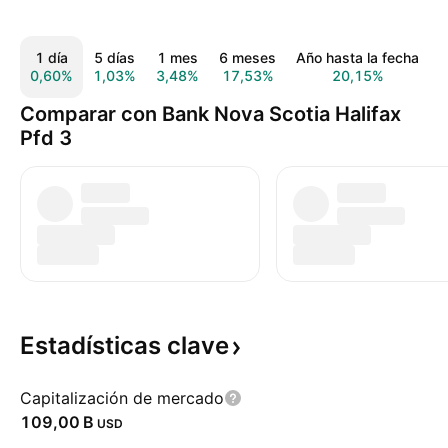
1 día
5 días
1 mes
6 meses
Año hasta la fecha
0,60%
1,03%
3,48%
17,53%
20,15%
5
Comparar con Bank Nova Scotia Halifax
Pfd 3
Estadísticas
clave
Capitalización de mercado
‪109,00 B‬
USD