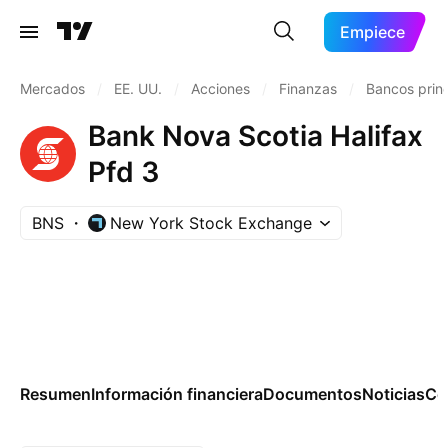
Empiece
Mercados
/
EE. UU.
/
Acciones
/
Finanzas
/
Bancos princ
Bank Nova Scotia Halifax
Pfd 3
BNS
New York Stock Exchange
Resumen
Información financiera
Documentos
Noticias
Co