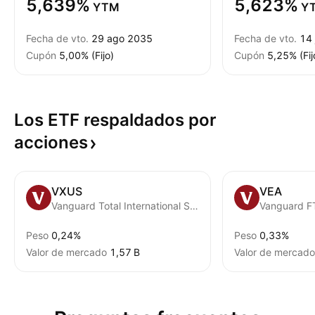
5,639%
5,623%
YTM
Y
Fecha de vto.
29 ago 2035
Fecha de vto.
14 
Cupón
5,00% (Fijo)
Cupón
5,25% (Fij
Los ETF respaldados por
acciones
VXUS
VEA
Vanguard Total International Stock ETF
Peso
0,24%
Peso
0,33%
Valor de mercado
‪1,57 B‬
Valor de mercado