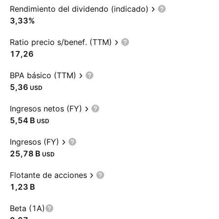
Rendimiento del dividendo (indicado)
3,33%
Ratio precio s/benef. (TTM)
17,26
BPA básico (TTM)
5,36
USD
Ingresos netos (FY)
‪5,54 B‬
USD
Ingresos (FY)
‪25,78 B‬
USD
Flotante de acciones
‪1,23 B‬
Beta (1A)