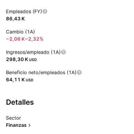
Empleados (FY)
‪86,43 K‬
Cambio (1A)
‪−2,06 K‬
−2,32%
Ingresos/empleado (1A)
‪298,30 K‬
USD
Beneficio neto/empleados (1A)
‪64,11 K‬
USD
Detalles
Sector
Finanzas