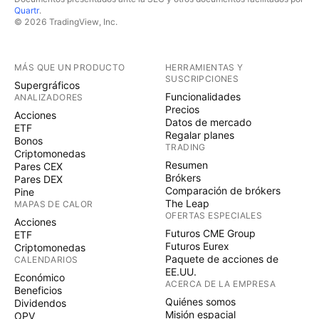
Quartr
.
© 2026 TradingView, Inc.
MÁS QUE UN PRODUCTO
HERRAMIENTAS Y
SUSCRIPCIONES
Supergráficos
Funcionalidades
ANALIZADORES
Precios
Acciones
Datos de mercado
ETF
Regalar planes
Bonos
TRADING
Criptomonedas
Resumen
Pares CEX
Brókers
Pares DEX
Comparación de brókers
Pine
The Leap
MAPAS DE CALOR
OFERTAS ESPECIALES
Acciones
Futuros CME Group
ETF
Futuros Eurex
Criptomonedas
Paquete de acciones de
CALENDARIOS
EE.UU.
Económico
ACERCA DE LA EMPRESA
Beneficios
Quiénes somos
Dividendos
Misión espacial
OPV