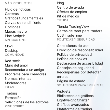
Blog
MÁS PRODUCTOS
Centro de ayuda
Flujo de noticias
Ofertas de empleo
Carteras
Kit de medios
Gráficos fundamentales
TIENDA
Curvas de rendimiento
Tienda TradingView
Opciones
Cartas de tarot para traders
Mapas macro
C63 TradeTime
Pine Script®
POLÍTICAS Y SEGURIDAD
APLICACIONES
Condiciones de uso
Móvil
Exención de responsabilidad
Desktop
Política de privacidad
COMUNIDAD
Política de cookies
Red social
Declaración de accesibilidad
Muro del amor
Consejos de seguridad
Recomendar a un amigo
Recompensas por detectar
Programa para creadores
errores
Normas internas
Página de estado
Moderadores
SOLUCIONES PARA EMPRESAS
IDEAS
Widgets
Trading
Bibliotecas de gráficos
Formación
Lightweight Charts™
Selecciones de los editores
Gráficos avanzados
PINE SCRIPT
Plataforma de trading