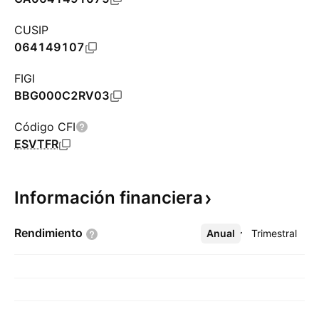
CUSIP
064149107
FIGI
BBG000C2RV03
Código CFI
ESVTFR
Información
financiera
Rendimiento
Anual
Más
Trimestral