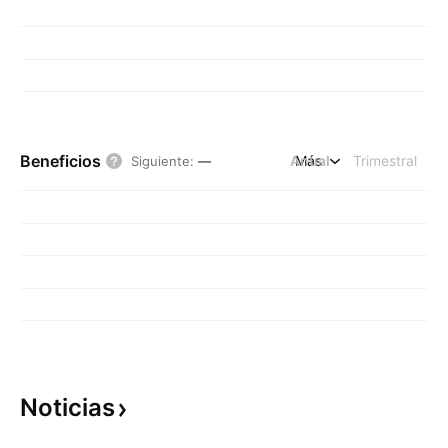
Beneficios
Anual
Más
Trimestral
Siguiente
:
—
Noticias