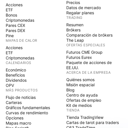
Precios
Acciones
Datos de mercado
ETF
Regalar planes
Bonos
TRADING
Criptomonedas
Resumen
Pares CEX
Brókers
Pares DEX
Comparación de brókers
Pine
The Leap
MAPAS DE CALOR
OFERTAS ESPECIALES
Acciones
Futuros CME Group
ETF
Futuros Eurex
Criptomonedas
Paquete de acciones de
CALENDARIOS
EE.UU.
Económico
ACERCA DE LA EMPRESA
Beneficios
Quiénes somos
Dividendos
Misión espacial
OPV
Blog
MÁS PRODUCTOS
Centro de ayuda
Flujo de noticias
Ofertas de empleo
Carteras
Kit de medios
Gráficos fundamentales
TIENDA
Curvas de rendimiento
Tienda TradingView
Opciones
Cartas de tarot para traders
Mapas macro
C63 TradeTime