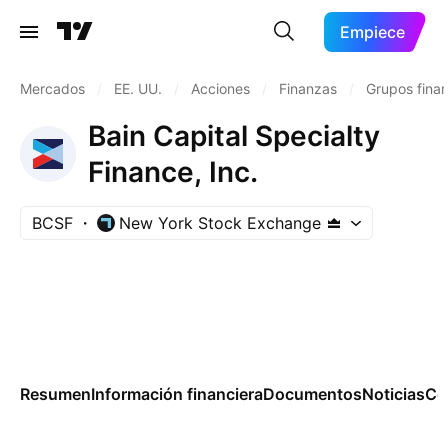
Empiece
Mercados
/
EE. UU.
/
Acciones
/
Finanzas
/
Grupos finan
Bain Capital Specialty
Finance, Inc.
BCSF
New York Stock Exchange
Resumen
Información financiera
Documentos
Noticias
Co