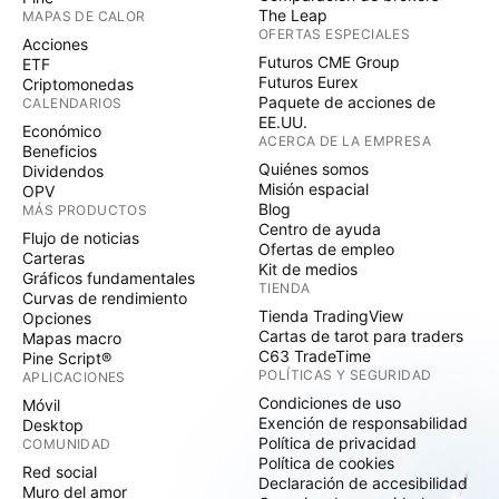
The Leap
MAPAS DE CALOR
OFERTAS ESPECIALES
Acciones
Futuros CME Group
ETF
Futuros Eurex
Criptomonedas
Paquete de acciones de
CALENDARIOS
EE.UU.
Económico
ACERCA DE LA EMPRESA
Beneficios
Quiénes somos
Dividendos
Misión espacial
OPV
Blog
MÁS PRODUCTOS
Centro de ayuda
Flujo de noticias
Ofertas de empleo
Carteras
Kit de medios
Gráficos fundamentales
TIENDA
Curvas de rendimiento
Tienda TradingView
Opciones
Cartas de tarot para traders
Mapas macro
C63 TradeTime
Pine Script®
POLÍTICAS Y SEGURIDAD
APLICACIONES
Condiciones de uso
Móvil
Exención de responsabilidad
Desktop
Política de privacidad
COMUNIDAD
Política de cookies
Red social
Declaración de accesibilidad
Muro del amor