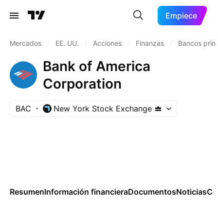
Empiece
Mercados
/
EE. UU.
/
Acciones
/
Finanzas
/
Bancos princ
Bank of America
Corporation
BAC
New York Stock Exchange
Resumen
Información financiera
Documentos
Noticias
Co