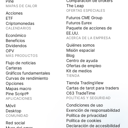
Comparación de brókers
Pine
The Leap
MAPAS DE CALOR
OFERTAS ESPECIALES
Acciones
Futuros CME Group
ETF
Futuros Eurex
Criptomonedas
Paquete de acciones de
CALENDARIOS
EE.UU.
Económico
ACERCA DE LA EMPRESA
Beneficios
Quiénes somos
Dividendos
Misión espacial
OPV
Blog
MÁS PRODUCTOS
Centro de ayuda
Flujo de noticias
Ofertas de empleo
Carteras
Kit de medios
Gráficos fundamentales
TIENDA
Curvas de rendimiento
Tienda TradingView
Opciones
Cartas de tarot para traders
Mapas macro
C63 TradeTime
Pine Script®
POLÍTICAS Y SEGURIDAD
APLICACIONES
Condiciones de uso
Móvil
Exención de responsabilidad
Desktop
Política de privacidad
COMUNIDAD
Política de cookies
Red social
Declaración de accesibilidad
Muro del amor