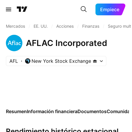
Empiece
Mercados
/
EE. UU.
/
Acciones
/
Finanzas
/
Seguro mult
AFLAC Incorporated
AFL
New York Stock Exchange
Resumen
Información financiera
Documentos
Comunida
Rendimiento histórico estacional