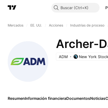
Buscar
P
Mercados
/
EE. UU.
/
Acciones
/
Industrias de proceso
Archer-D
ADM
New York Stoc
Resumen
Información financiera
Documentos
Noticias
C