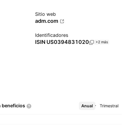
Sitio web
adm.com
Identificadores
ISIN
US0394831020
+2 más
a
beneficios
Anual
Más
Trimestral