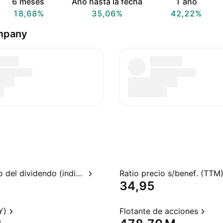
6 meses
Año hasta la fecha
1 año
18,68%
35,06%
42,22%
ompany
Rendimiento del dividendo (indicado)
Ratio precio s/benef. (TTM
34,95
Y)
Flotante de acciones