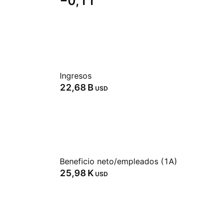
−0,11
Ingresos
‪22,68 B‬
USD
Beneficio neto/empleados (1A)
‪25,98 K‬
USD