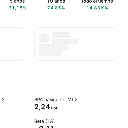
5 años
10 años
Todo el tiempo
31,18%
74,85%
‪14,83 K‬%
)
BPA básico (TTM)
2,24
USD
Beta (1A)