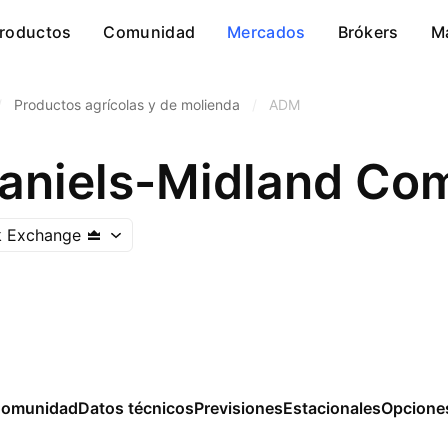
roductos
Comunidad
Mercados
Brókers
M
/
Productos agrícolas y de molienda
/
ADM
aniels-Midland Co
k Exchange
omunidad
Datos técnicos
Previsiones
Estacionales
Opcione