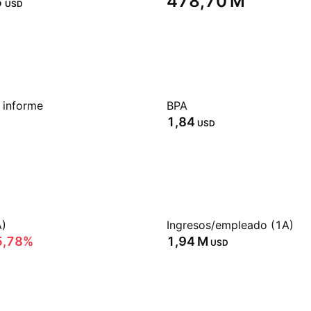
‬
‪478,70 M‬
USD
 informe
BPA
1,84
USD
A)
Ingresos/empleado (1A)
5,78%
‪1,94 M‬
USD