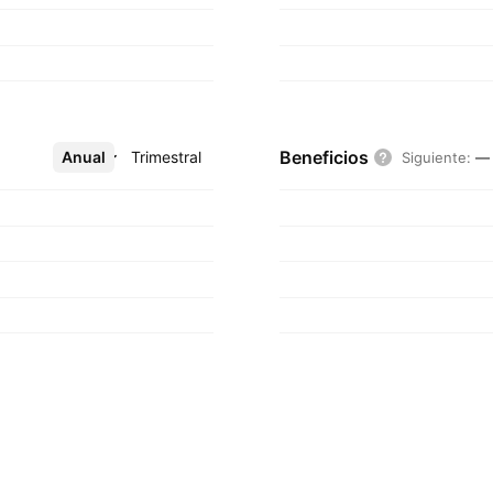
Beneficios
Anual
Más
Trimestral
Siguiente
:
—