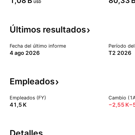
‪1,08 B‬
‪80,33 B
USD
Últimos
resultados
Fecha del último informe
Período del
4 ago 2026
T2 2026
Empleados
Empleados (FY)
Cambio (1
‪41,5 K‬
‪−2,55 K‬
−
Detalles