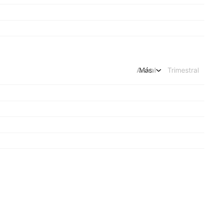
Anual
Más
Trimestral