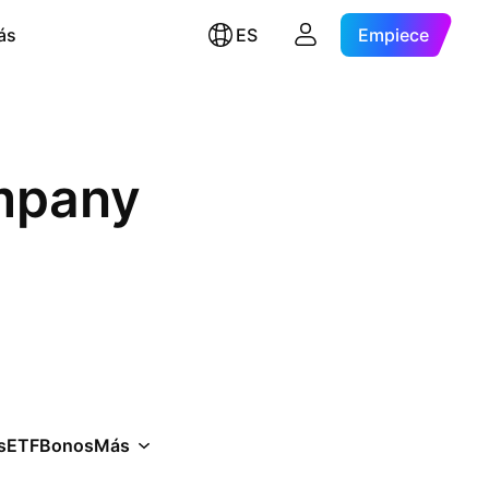
ás
ES
Empiece
mpany
s
ETF
Bonos
Más