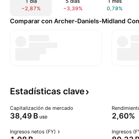
1 día
5 días
1 mes
−2,87%
−3,39%
0,78%
Comparar con Archer-Daniels-Midland C
Estadísticas
clave
Capitalización de mercado
‪38,49 B‬
2,60%
USD
Ingresos netos (FY)
Ingresos (F