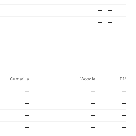
—
—
—
—
—
—
—
—
Camarilla
Woodle
DM
—
—
—
—
—
—
—
—
—
—
—
—