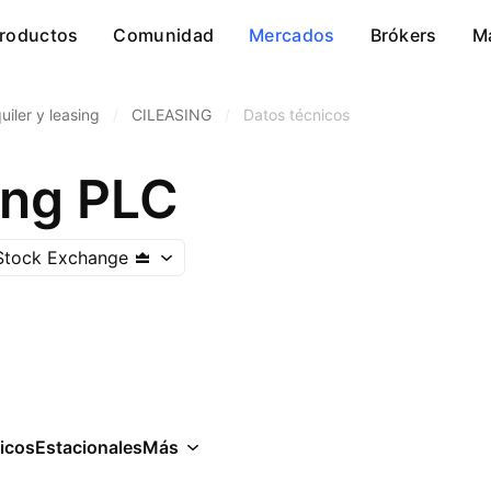
roductos
Comunidad
Mercados
Brókers
M
uiler y leasing
/
CILEASING
/
Datos técnicos
ing PLC
 Stock Exchange
icos
Estacionales
Más