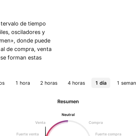
intervalo de tiempo
les, osciladores y
sumen», donde puede
eñal de compra, venta
 se forman estas
os
1 hora
2 horas
4 horas
1 día
1 seman
Resumen
Neutral
Venta
Compra
Fuerte venta
Fuerte compra