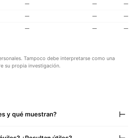
—
—
—
—
—
—
—
—
—
 personales. Tampoco debe interpretarse como una
e su propia investigación.
res y qué muestran?