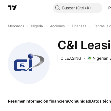
Buscar
P
Mercados
/
Nigeria
/
Acciones
/
Finanzas
/
Rentas, alq
C&I Leas
CILEASING
Nigerian
Resumen
Información financiera
Comunidad
Datos técn