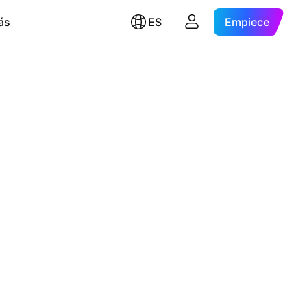
ás
ES
Empiece