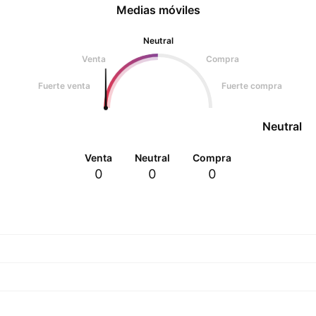
Medias móviles
Neutral
Venta
Compra
Fuerte venta
Fuerte compra
Neutral
Venta
Neutral
Compra
0
0
0