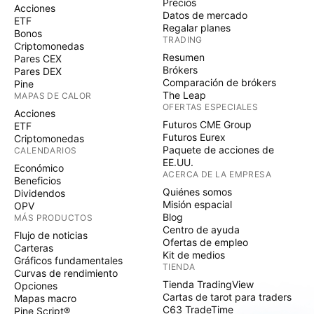
Precios
Acciones
Datos de mercado
ETF
Regalar planes
Bonos
TRADING
Criptomonedas
Resumen
Pares CEX
Brókers
Pares DEX
Comparación de brókers
Pine
The Leap
MAPAS DE CALOR
OFERTAS ESPECIALES
Acciones
Futuros CME Group
ETF
Futuros Eurex
Criptomonedas
Paquete de acciones de
CALENDARIOS
EE.UU.
Económico
ACERCA DE LA EMPRESA
Beneficios
Quiénes somos
Dividendos
Misión espacial
OPV
Blog
MÁS PRODUCTOS
Centro de ayuda
Flujo de noticias
Ofertas de empleo
Carteras
Kit de medios
Gráficos fundamentales
TIENDA
Curvas de rendimiento
Tienda TradingView
Opciones
Cartas de tarot para traders
Mapas macro
C63 TradeTime
Pine Script®