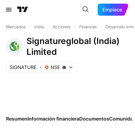
Empiece
Mercados
/
India
/
Acciones
/
Finanzas
/
Desarrollo inmo
Signatureglobal (India)
Limited
SIGNATURE
NSE
Resumen
Información financiera
Documentos
Comunida