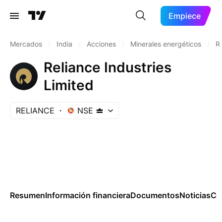
Empiece
Mercados
/
India
/
Acciones
/
Minerales energéticos
/
R
Reliance Industries
Limited
RELIANCE
NSE
Resumen
Información financiera
Documentos
Noticias
Co