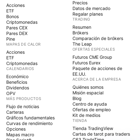
Precios
Acciones
Datos de mercado
ETF
Regalar planes
Bonos
TRADING
Criptomonedas
Resumen
Pares CEX
Brókers
Pares DEX
Comparación de brókers
Pine
The Leap
MAPAS DE CALOR
OFERTAS ESPECIALES
Acciones
Futuros CME Group
ETF
Futuros Eurex
Criptomonedas
Paquete de acciones de
CALENDARIOS
EE.UU.
Económico
ACERCA DE LA EMPRESA
Beneficios
Quiénes somos
Dividendos
Misión espacial
OPV
Blog
MÁS PRODUCTOS
Centro de ayuda
Flujo de noticias
Ofertas de empleo
Carteras
Kit de medios
Gráficos fundamentales
TIENDA
Curvas de rendimiento
Tienda TradingView
Opciones
Cartas de tarot para traders
Mapas macro
C63 TradeTime