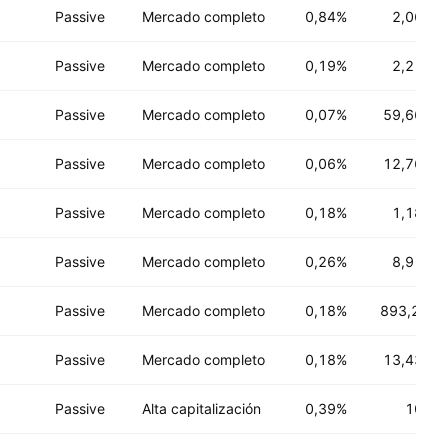
Passive
Mercado completo
0,84%
2,06 B
U
Passive
Mercado completo
0,19%
2,21 B
U
Passive
Mercado completo
0,07%
59,66 B
U
Passive
Mercado completo
0,06%
12,76 B
U
Passive
Mercado completo
0,18%
1,18 B
U
Passive
Mercado completo
0,26%
8,91 B
U
Passive
Mercado completo
0,18%
893,2 M
U
Passive
Mercado completo
0,18%
13,43 B
U
Passive
Alta capitalización
0,39%
10 B
U