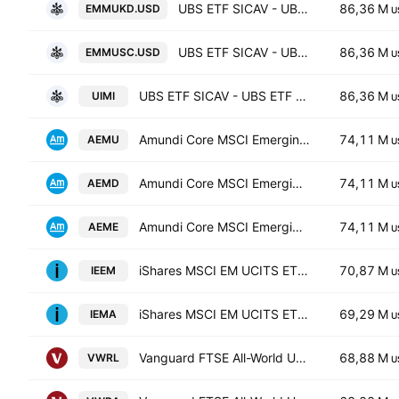
UBS ETF SICAV - UBS ETF - MSCI Emerging Markets UCITS ETF -(USD) A-UKdis- Distribution
86,36 M
EMMUKD.USD
U
UBS ETF SICAV - UBS ETF - MSCI Emerging Markets UCITS ETF A Capitalisation
86,36 M
EMMUSC.USD
U
UBS ETF SICAV - UBS ETF - MSCI Emerging Markets UCITS ETF A Distribution
86,36 M
UIMI
U
Amundi Core MSCI Emerging Markets -UCITS ETF DR- Distribution
74,11 M
AEMU
U
Amundi Core MSCI Emerging Markets -UCITS ETF DR- Distribution
74,11 M
AEMD
U
Amundi Core MSCI Emerging Markets -UCITS ETF DR- Capitalisation
74,11 M
AEME
U
iShares MSCI EM UCITS ETF USD (Dist)
70,87 M
IEEM
U
iShares MSCI EM UCITS ETF USD (Acc)
69,29 M
IEMA
U
Vanguard FTSE All-World UCITS ETF
68,88 M
VWRL
U