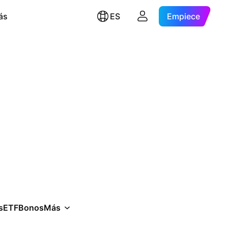
ás
ES
Empiece
s
ETF
Bonos
Más