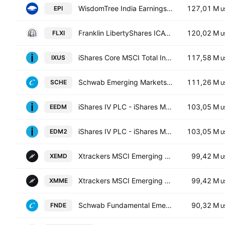
WisdomTree India Earnings Fund
127,01 M
EPI
U
Franklin LibertyShares ICAV - FTSE India UCITS ETF
120,02 M
FLXI
U
iShares Core MSCI Total International Stock ETF
117,58 M
IXUS
U
Schwab Emerging Markets Equity ETF
111,26 M
SCHE
U
iShares IV PLC - iShares MSCI EM CTB Enhanced ESG UCITS ETF Unhedged USD
103,05 M
EEDM
U
iShares IV PLC - iShares MSCI EM CTB Enhanced ESG UCITS ETF Accum Shs Unhedged USD
103,05 M
EDM2
U
Xtrackers MSCI Emerging Markets UCITS ETF USD
99,42 M
XEMD
U
Xtrackers MSCI Emerging Markets UCITS ETF
99,42 M
XMME
U
Schwab Fundamental Emerging Markets Equity ETF
90,32 M
FNDE
U