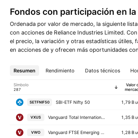
Fondos con participación en la
Ordenada por valor de mercado, la siguiente list
con acciones de Reliance Industries Limited. Co
el precio, la variación y otras estadísticas útiles, f
en acciones de y ofrecen más oportunidades con
Resumen
Más
Rendimiento
Datos técnicos
Hor
Símbolo
Valor 
merca
SBI-ETF Nifty 50
1,79 B
SETFNIF50
U
Vanguard Total International Stock ETF
1,35 B
VXUS
U
Vanguard FTSE Emerging Markets ETF
1,28 B
VWO
U