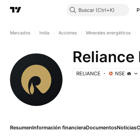
Buscar
P
Mercados
/
India
/
Acciones
/
Minerales energéticos
/
Reliance 
RELIANCE
NSE
Resumen
Información financiera
Documentos
Noticias
C