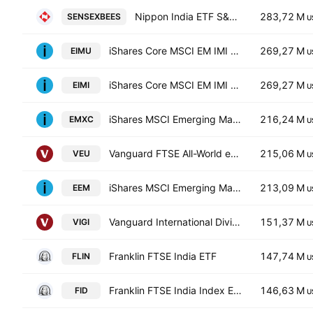
Nippon India ETF S&P BSE Sensex
283,72 M
SENSEXBEES
U
iShares Core MSCI EM IMI UCITS ETF
269,27 M
EIMU
U
iShares Core MSCI EM IMI UCITS ETF
269,27 M
EIMI
U
iShares MSCI Emerging Markets ex China ETF
216,24 M
EMXC
U
Vanguard FTSE All-World ex-US Index Fund
215,06 M
VEU
U
iShares MSCI Emerging Markets ETF
213,09 M
EEM
U
Vanguard International Dividend Appreciation ETF
151,37 M
VIGI
U
Franklin FTSE India ETF
147,74 M
FLIN
U
Franklin FTSE India Index ETF Trust Units
146,63 M
FID
U