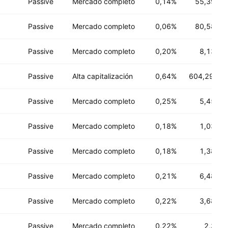
Passive
Mercado completo
0,14%
55,39 B
U
Passive
Mercado completo
0,06%
80,58 B
U
Passive
Mercado completo
0,20%
8,13 B
U
Passive
Alta capitalización
0,64%
604,29 M
U
Passive
Mercado completo
0,25%
5,45 B
U
Passive
Mercado completo
0,18%
1,03 B
U
Passive
Mercado completo
0,18%
1,38 B
U
Passive
Mercado completo
0,21%
6,48 B
U
Passive
Mercado completo
0,22%
3,68 B
U
Passive
Mercado completo
0,22%
2,3 B
U