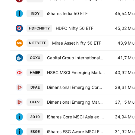
iShares India 50 ETF
45,54 M
INDY
U
HDFC Nifty 50 ETF
45,02 M
HDFCNIFTY
U
Mirae Asset Nifty 50 ETF
43,9 M
NIFTYETF
U
Capital Group International Focus Equity ETF
41,7 M
CGXU
U
HSBC MSCI Emerging Markets UCITS ETF
40,92 M
HMEF
U
Dimensional Emerging Core Equity Market ETF
38,61 M
DFAE
U
Dimensional Emerging Markets Value ETF
37,15 M
DFEV
U
iShares Core MSCI Asia ex Japan ETF
34,94 M
3010
U
iShares ESG Aware MSCI EM ETF
31,92 M
ESGE
U