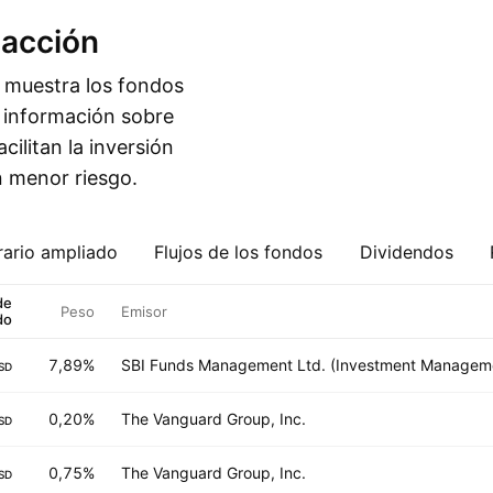
 acción
a muestra los fondos
n información sobre
acilitan la inversión
 menor riesgo.
ario ampliado
Flujos de los fondos
Dividendos
de
Peso
Emisor
do
7,89%
SBI Funds Management Ltd. (Investment Managem
SD
0,20%
The Vanguard Group, Inc.
SD
0,75%
The Vanguard Group, Inc.
SD