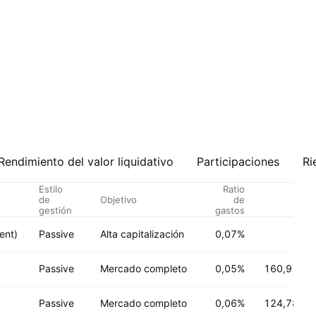
Rendimiento del valor liquidativo
Participaciones
Ri
Estilo
Ratio
de
Objetivo
de
AU
gestión
gastos
ent)
Passive
Alta capitalización
0,07%
Passive
Mercado completo
0,05%
160,91 B
U
Passive
Mercado completo
0,06%
124,78 B
U