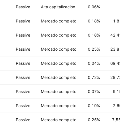
Passive
Alta capitalización
0,06%
Passive
Mercado completo
0,18%
1,81 B
U
Passive
Mercado completo
0,18%
42,45 B
U
Passive
Mercado completo
0,25%
23,81 B
U
Passive
Mercado completo
0,04%
69,49 B
U
Passive
Mercado completo
0,72%
29,73 B
U
Passive
Mercado completo
0,07%
9,19 B
U
Passive
Mercado completo
0,19%
2,69 B
U
Passive
Mercado completo
0,25%
7,56 M
U