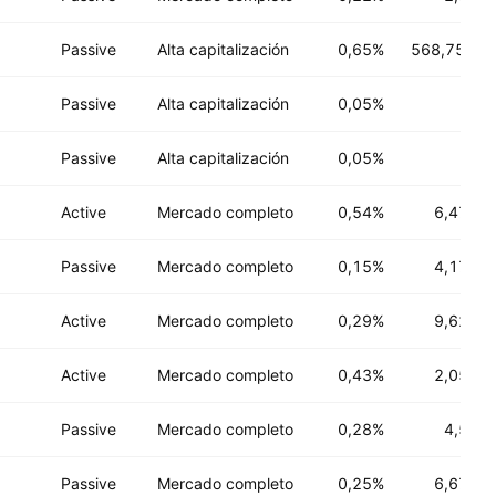
Passive
Alta capitalización
0,65%
568,75 M
U
Passive
Alta capitalización
0,05%
Passive
Alta capitalización
0,05%
Active
Mercado completo
0,54%
6,47 B
U
Passive
Mercado completo
0,15%
4,17 B
U
Active
Mercado completo
0,29%
9,62 B
U
Active
Mercado completo
0,43%
2,05 B
U
Passive
Mercado completo
0,28%
4,5 B
U
Passive
Mercado completo
0,25%
6,67 B
U