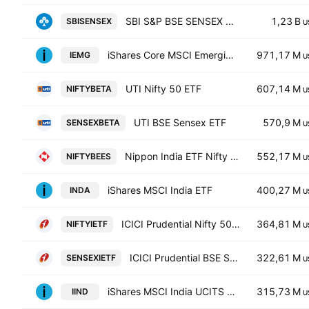
SBI S&P BSE SENSEX ETF
1,23 B
SBISENSEX
U
iShares Core MSCI Emerging Markets ETF
971,17 M
IEMG
U
UTI Nifty 50 ETF
607,14 M
NIFTYBETA
U
UTI BSE Sensex ETF
570,9 M
SENSEXBETA
U
Nippon India ETF Nifty 50 BeES
552,17 M
NIFTYBEES
U
iShares MSCI India ETF
400,27 M
INDA
U
ICICI Prudential Nifty 50 ETF
364,81 M
NIFTYIETF
U
ICICI Prudential BSE Sensex ETF
322,61 M
SENSEXIETF
U
iShares MSCI India UCITS ETF
315,73 M
IIND
U