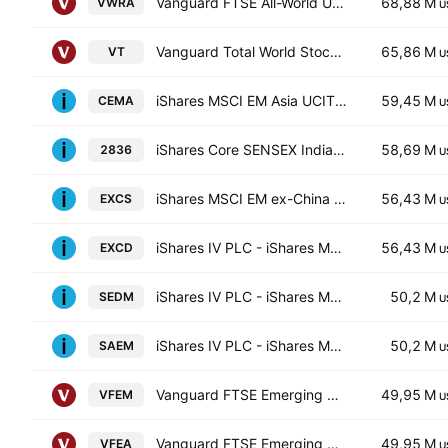
Vanguard FTSE All-World UCITS ETF Accum USD
68,88 M
VWRA
U
Vanguard Total World Stock ETF
65,86 M
VT
U
iShares MSCI EM Asia UCITS ETF
59,45 M
CEMA
U
iShares Core SENSEX India ETF HKD Counter
58,69 M
2836
U
iShares MSCI EM ex-China UCITS ETF
56,43 M
EXCS
U
iShares IV PLC - iShares MSCI EM ex-China UCITS ETF USD
56,43 M
EXCD
U
iShares IV PLC - iShares MSCI EM IMI Screened UCITS ETF Unhedged USD
50,2 M
SEDM
U
iShares IV PLC - iShares MSCI EM IMI Screened UCITS ETF AccumUnhedged USD
50,2 M
SAEM
U
Vanguard FTSE Emerging Markets UCITS ETF
49,95 M
VFEM
U
Vanguard FTSE Emerging Markets UCITS ETF AccumUSD
49,95 M
VFEA
U