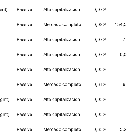
ent)
Passive
Alta capitalización
0,07%
Passive
Mercado completo
0,09%
154,57 B
U
Passive
Alta capitalización
0,07%
7,8 B
U
Passive
Alta capitalización
0,07%
6,09 B
U
Passive
Alta capitalización
0,05%
Passive
Mercado completo
0,61%
6,6 B
U
Mgmt)
Passive
Alta capitalización
0,05%
Mgmt)
Passive
Alta capitalización
0,05%
Passive
Mercado completo
0,65%
5,27 B
U