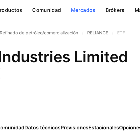
roductos
Comunidad
Mercados
Brókers
M
Refinado de petróleo/comercialización
/
RELIANCE
/
ETF
Industries Limited
omunidad
Datos técnicos
Previsiones
Estacionales
Opcione