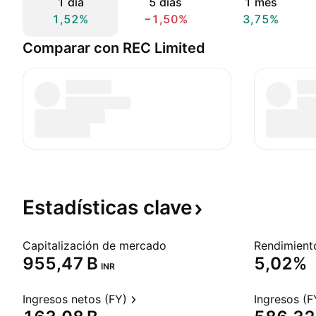
1 día
5 días
1 mes
1,52%
−1,50%
3,75%
Comparar con REC Limited
Estadísticas
clave
Capitalización de mercado
‪955,47 B‬
5,02%
INR
Ingresos netos (FY)
Ingresos (F