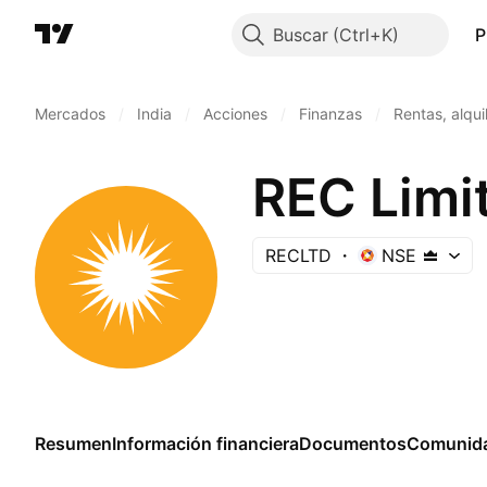
Buscar
P
Mercados
/
India
/
Acciones
/
Finanzas
/
Rentas, alqui
REC Limi
RECLTD
NSE
Resumen
Información financiera
Documentos
Comunid