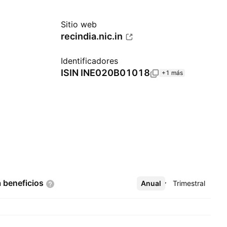
Sitio web
recindia.nic.in
Identificadores
ISIN
INE020B01018
+1 más
a
beneficios
Anual
Más
Trimestral