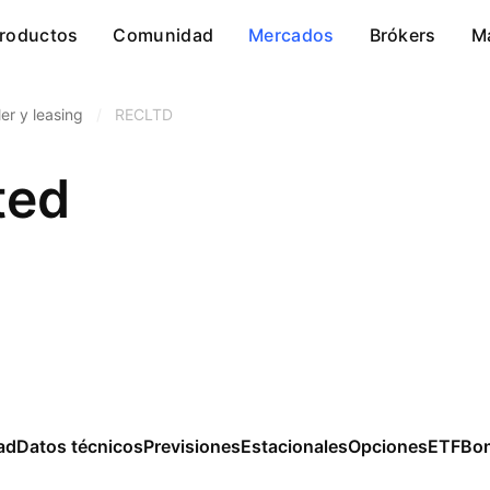
roductos
Comunidad
Mercados
Brókers
M
ler y leasing
/
RECLTD
ted
ad
Datos técnicos
Previsiones
Estacionales
Opciones
ETF
Bo