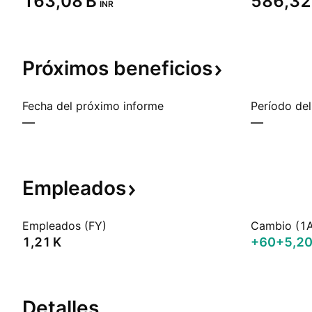
‪163,08 B‬
‪586,32 
INR
Próximos
beneficios
Fecha del próximo informe
Período del
—
—
Empleados
Empleados (FY)
Cambio (1
‪1,21 K‬
+60
+5,2
Detalles