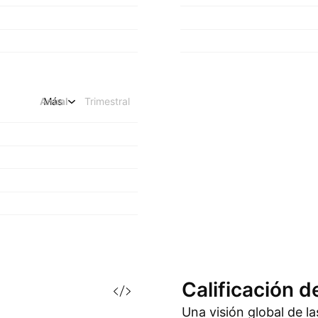
Anual
Más
Trimestral
Calificación d
Una visión global de l