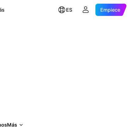
ás
ES
Empiece
nos
Más