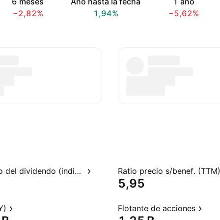
6 meses
Año hasta la fecha
1 año
−2,82%
1,94%
−5,62%
Rendimiento del dividendo (indicado)
Ratio precio s/benef. (TTM
5,95
Y)
Flotante de acciones