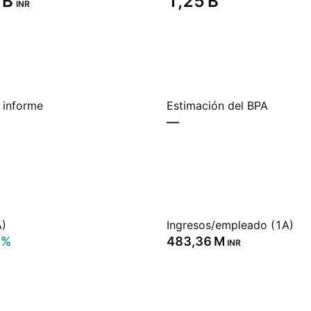
B‬
‪1,25 B‬
INR
 informe
Estimación del BPA
—
A)
Ingresos/empleado (1A)
0%
‪483,36 M‬
INR