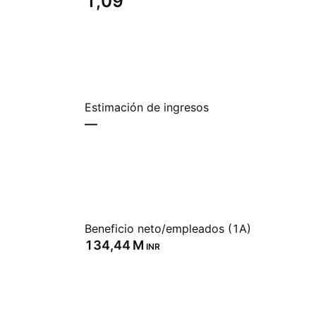
1,09
Estimación de ingresos
—
Beneficio neto/empleados (1A)
‪134,44 M‬
INR