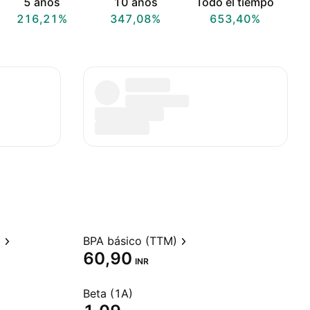
5 años
10 años
Todo el tiempo
216,21%
347,08%
653,40%
)
BPA básico (TTM)
60,90
INR
Beta (1A)