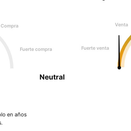
Venta
Compra
Fuerte venta
Fuerte compra
Neutral
olo en años
s.