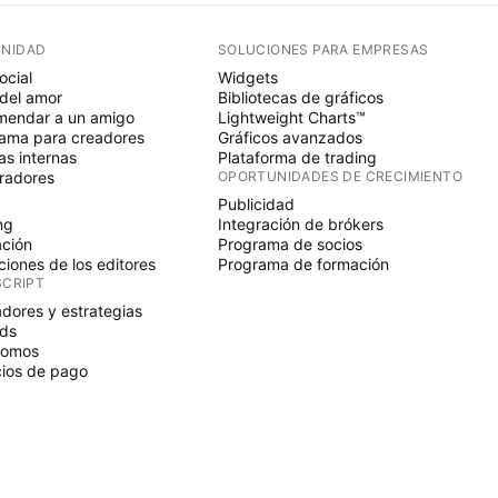
NIDAD
SOLUCIONES PARA EMPRESAS
ocial
Widgets
del amor
Bibliotecas de gráficos
endar a un amigo
Lightweight Charts™
ama para creadores
Gráficos avanzados
s internas
Plataforma de trading
radores
OPORTUNIDADES DE CRECIMIENTO
Publicidad
ng
Integración de brókers
ción
Programa de socios
ciones de los editores
Programa de formación
SCRIPT
adores y estrategias
ds
nomos
ios de pago