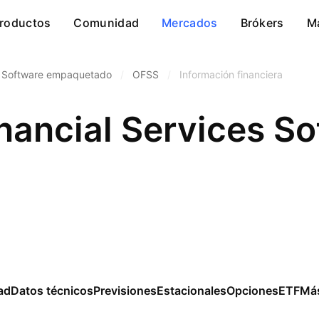
roductos
Comunidad
Mercados
Brókers
M
Software empaquetado
/
OFSS
/
Información financiera
nancial Services So
ad
Datos técnicos
Previsiones
Estacionales
Opciones
ETF
Má