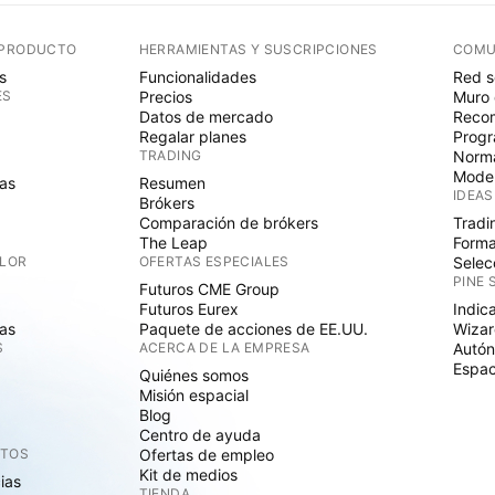
 PRODUCTO
HERRAMIENTAS Y SUSCRIPCIONES
COMU
s
Funcionalidades
Red s
ES
Precios
Muro 
Datos de mercado
Recom
Regalar planes
Progr
TRADING
Norma
Mode
as
Resumen
IDEAS
Brókers
Comparación de brókers
Tradi
The Leap
Forma
ALOR
OFERTAS ESPECIALES
Selec
PINE 
Futuros CME Group
Futuros Eurex
Indic
as
Paquete de acciones de EE.UU.
Wizar
S
ACERCA DE LA EMPRESA
Autó
Espac
Quiénes somos
Misión espacial
Blog
Centro de ayuda
CTOS
Ofertas de empleo
Kit de medios
cias
TIENDA