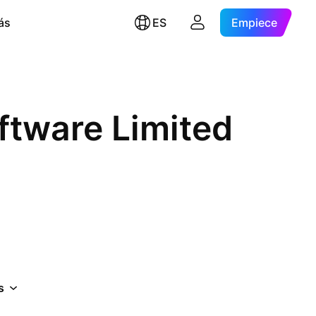
ás
ES
Empiece
ftware Limited
s