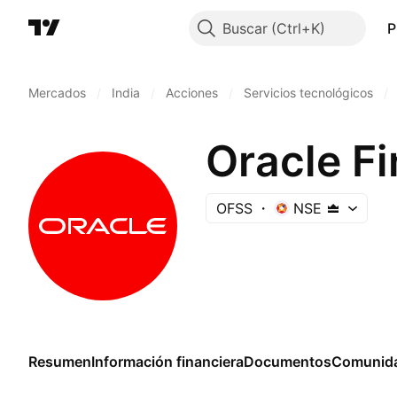
Buscar
P
Mercados
/
India
/
Acciones
/
Servicios tecnológicos
/
Oracle Fi
OFSS
NSE
Resumen
Información financiera
Documentos
Comunid