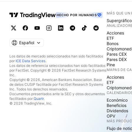
MÁS QUE UN
HECHO POR HUMANOS
Supergráfico
ANALIZADOR
Acciones
ETF
Español
Bonos
Criptomoned
Pares CEX
Los datos de mercado seleccionados han sido facilitados
Pares DEX
por
ICE Data Services
.
Pine
Los datos de referencia seleccionados han sido facilitados
MAPAS DE C
por FactSet. Copyright © 2026 FactSet Research Systems
Inc.
Acciones
Copyright © 2026, American Bankers Association. Base
ETF
de datos CUSIP facilitada por FactSet Research Systems
Criptomoned
Inc. Todos los derechos reservados.
CALENDARIO
Documentos presentados ante la SEC y otros documentos
facilitados por
Quartr
.
Económico
© 2026 TradingView, Inc.
Beneficios
Dividendos
OPV
MÁS PRODU
Flujo de noti