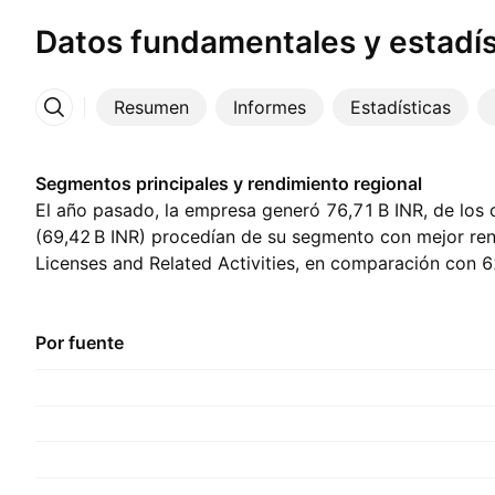
Datos fundamentales y estadís
Resumen
Informes
Estadísticas
Más
Segmentos principales y rendimiento regional
El año pasado, la empresa generó ‪76,71 B‬ INR, de los
(‪69,42 B‬ INR) procedían de su segmento con mejor re
Licenses and Related Activities, en comparación con ‪6
previo. La mayor contribución provino de Estados Uni
‪22,26 B‬ INR el año pasado., con ‪18,28 B‬ INR del año an
Por fuente