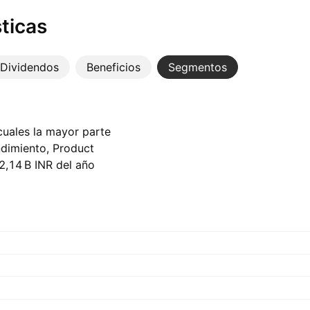
ticas
Dividendos
Beneficios
Segmentos
 cuales la mayor parte
ndimiento, Product
2,14 B‬ INR del año
dos, representando
terior.