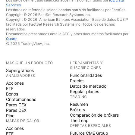
Los datos de mercado seleccionados han sido facilitados por
ICE Data
Services
.
Los datos de referencia seleccionados han sido facilitados por FactSet.
Copyright © 2026 FactSet Research Systems Inc.
Copyright © 2026, American Bankers Association. Base de datos CUSIP
facilitada por FactSet Research Systems Inc. Todos los derechos
reservados.
Documentos presentados ante la SEC y otros documentos facilitados por
Quartr
.
© 2026 TradingView, Inc.
MÁS QUE UN PRODUCTO
HERRAMIENTAS Y
SUSCRIPCIONES
Supergráficos
Funcionalidades
ANALIZADORES
Precios
Acciones
Datos de mercado
ETF
Regalar planes
Bonos
TRADING
Criptomonedas
Resumen
Pares CEX
Brókers
Pares DEX
Comparación de brókers
Pine
The Leap
MAPAS DE CALOR
OFERTAS ESPECIALES
Acciones
Futuros CME Group
ETF