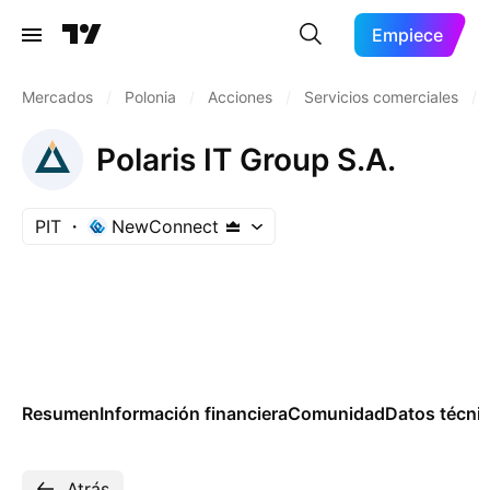
Empiece
Mercados
/
Polonia
/
Acciones
/
Servicios comerciales
/
Polaris IT Group S.A.
PIT
NewConnect
Resumen
Información financiera
Comunidad
Datos técni
Atrás