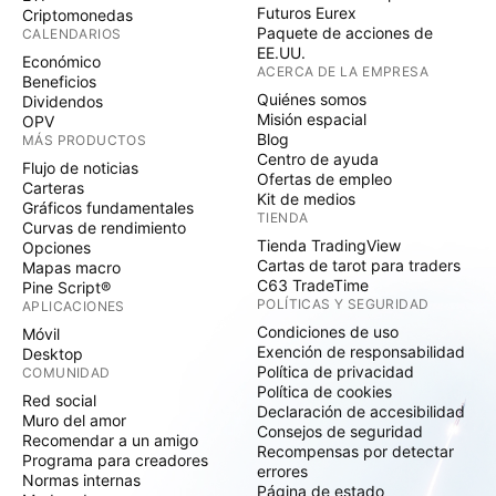
Futuros Eurex
Criptomonedas
Paquete de acciones de
CALENDARIOS
EE.UU.
Económico
ACERCA DE LA EMPRESA
Beneficios
Quiénes somos
Dividendos
Misión espacial
OPV
Blog
MÁS PRODUCTOS
Centro de ayuda
Flujo de noticias
Ofertas de empleo
Carteras
Kit de medios
Gráficos fundamentales
TIENDA
Curvas de rendimiento
Tienda TradingView
Opciones
Cartas de tarot para traders
Mapas macro
C63 TradeTime
Pine Script®
POLÍTICAS Y SEGURIDAD
APLICACIONES
Condiciones de uso
Móvil
Exención de responsabilidad
Desktop
Política de privacidad
COMUNIDAD
Política de cookies
Red social
Declaración de accesibilidad
Muro del amor
Consejos de seguridad
Recomendar a un amigo
Recompensas por detectar
Programa para creadores
errores
Normas internas
Página de estado