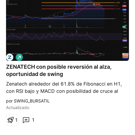
L
a
ZENATECH con posible reversión al alza,
r
g
oportunidad de swing
o
Zenatech alrededor del 61.8% de Fibonacci en H1,
con RSI bajo y MACD con posibilidad de cruce al
alza. Junto con buena noticia de TRUMP de convertir
por SWING_BURSATIL
a USA en el primer exportador de drones a nivel
Actualizado
mundial. Zenatech es canadiense pero ya cuenta con
fábrica en USA
1
1