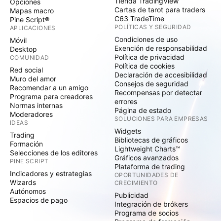
Tienda TradingView
Opciones
Cartas de tarot para traders
Mapas macro
C63 TradeTime
Pine Script®
POLÍTICAS Y SEGURIDAD
APLICACIONES
Condiciones de uso
Móvil
Exención de responsabilidad
Desktop
Política de privacidad
COMUNIDAD
Política de cookies
Red social
Declaración de accesibilidad
Muro del amor
Consejos de seguridad
Recomendar a un amigo
Recompensas por detectar
Programa para creadores
errores
Normas internas
Página de estado
Moderadores
SOLUCIONES PARA EMPRESAS
IDEAS
Widgets
Trading
Bibliotecas de gráficos
Formación
Lightweight Charts™
Selecciones de los editores
Gráficos avanzados
PINE SCRIPT
Plataforma de trading
Indicadores y estrategias
OPORTUNIDADES DE
Wizards
CRECIMIENTO
Autónomos
Publicidad
Espacios de pago
Integración de brókers
Programa de socios