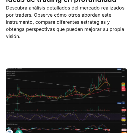
Descubra análisis detallados del mercado realizados
por traders. Observe cómo otros abordan este
instrumento, compare diferentes estrategias y
obtenga perspectivas que pueden mejorar su propia
visión.
Ideas de trading
Más
Pensamientos
L