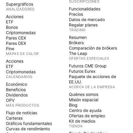
SUSCRIPCIONES
Supergráficos
Funcionalidades
ANALIZADORES
Precios
Acciones
Datos de mercado
ETF
Regalar planes
Bonos
TRADING
Criptomonedas
Resumen
Pares CEX
Brókers
Pares DEX
Comparación de brókers
Pine
The Leap
MAPAS DE CALOR
OFERTAS ESPECIALES
Acciones
Futuros CME Group
ETF
Futuros Eurex
Criptomonedas
Paquete de acciones de
CALENDARIOS
EE.UU.
Económico
ACERCA DE LA EMPRESA
Beneficios
Quiénes somos
Dividendos
Misión espacial
OPV
Blog
MÁS PRODUCTOS
Centro de ayuda
Flujo de noticias
Ofertas de empleo
Carteras
Kit de medios
Gráficos fundamentales
TIENDA
Curvas de rendimiento