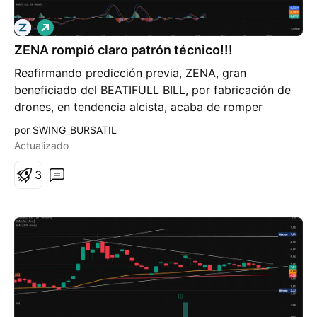
L
a
ZENA rompió claro patrón técnico!!!
r
g
Reafirmando predicción previa, ZENA, gran
o
beneficiado del BEATIFULL BILL, por fabricación de
drones, en tendencia alcista, acaba de romper
resistencia y rompió fuerte al alza con volumen.
por SWING_BURSATIL
Obtuvimos un profit de +20% en unos días. Aunque
Actualizado
problablemente corrija ligeramente esta última vela,
sigue con buen potencial para entrada swing.
3
Opiniones?