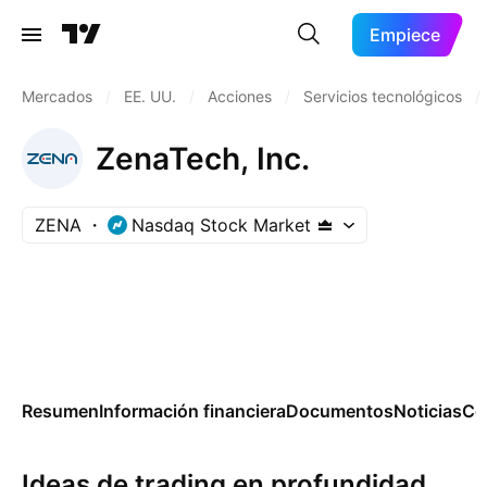
Empiece
Mercados
/
EE. UU.
/
Acciones
/
Servicios tecnológicos
/
ZenaTech, Inc.
ZENA
Nasdaq Stock Market
Resumen
Información financiera
Documentos
Noticias
Co
Ideas de trading en profundidad