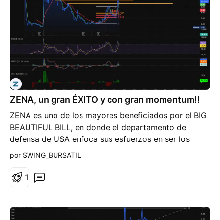
ZENA, un gran ÉXITO y con gran momentum!!
ZENA es uno de los mayores beneficiados por el BIG
BEAUTIFUL BILL, en donde el departamento de
defensa de USA enfoca sus esfuerzos en ser los
mayores consumidores de drones en el mundo.
por SWING_BURSATIL
Tuvimos unas grandes ganancias con potencial de
seguir subiendo, pero considerar una muy posible
1
corrección antes de continuar al alza. Sugiero aplicar
fibonacci en el último impulso cuando el precio
refleje una corrección