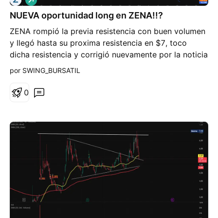
a
NUEVA oportunidad long en ZENA!!?
r
g
ZENA rompió la previa resistencia con buen volumen
o
y llegó hasta su proxima resistencia en $7, toco
dicha resistencia y corrigió nuevamente por la noticia
de la tensión USA - CHINA (la cual parece haberse
por SWING_BURSATIL
calmado momentaneamente) hasta la previa
resistencia que al parecer es el nuevo soporte. RSI y
0
MACD con aparente intención de reversión.
Actualmente, he tomado nueva posición para
aprovechar otro potencial upside de +20%. Veremos
cómo se comporta