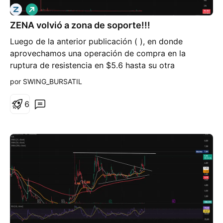
L
a
ZENA volvió a zona de soporte!!!
r
g
Luego de la anterior publicación ( ), en donde
o
aprovechamos una operación de compra en la
ruptura de resistencia en $5.6 hasta su otra
resistencia en $6.8 (+20%), volvió a corregir luego
por SWING_BURSATIL
de tocar dicha ruptura hasta su anterior resistencia,
movimiento acompañado por la caída del mercado
6
de esta semana. Ello significa otra oportunidad clara
de entrada! PERO, luego de ver que el mercado se
estabilice. Pendientes a otro potencial upside de
+20%-25%!!!