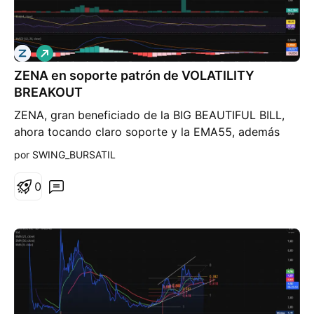
L
a
ZENA en soporte patrón de VOLATILITY
r
g
BREAKOUT
o
ZENA, gran beneficiado de la BIG BEAUTIFUL BILL,
ahora tocando claro soporte y la EMA55, además
formando lo que es al parecer un volatility breakout,
por SWING_BURSATIL
(máximos decrecientes y mínimos crecientes, con
volumen decreciente). Qué opinan, para comprar en
0
long?? Yo añadiré a mi posición