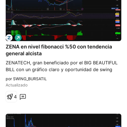
L
a
ZENA en nivel fibonacci %50 con tendencia
r
g
general alcista
o
ZENATECH, gran beneficiado por el BIG BEAUTIFUL
BILL con un gráfico claro y oportunidad de swing
clara, tocando nivel fibonacci del %50, con
por SWING_BURSATIL
posibilidad de retroceso hasta alrededor de %61.8,
Actualizado
pero con alta probabilidad de reversión al alza.
4