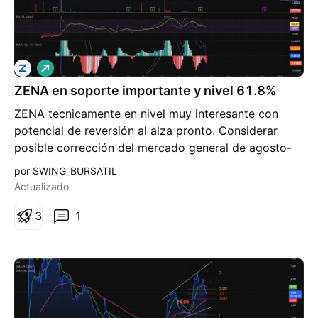
L
a
ZENA en soporte importante y nivel 61.8%
r
g
ZENA tecnicamente en nivel muy interesante con
o
potencial de reversión al alza pronto. Considerar
posible corrección del mercado general de agosto-
setiembre que, por consiguiente, podría romper más
por SWING_BURSATIL
abajo esta estructura de ZENA. Sin embargo, tiene
Actualizado
buen momentum, respaldo del BEAUTIFUL BILL y
tendencia general alcista. Digno de estar en watchlist
3
1